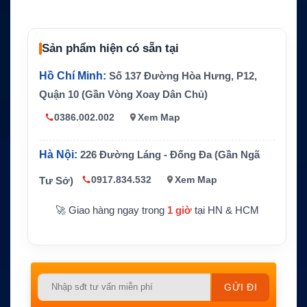
GPS tích hợp, dùng anten GPS ngoài th
Định vị
eo cấu hình
Sản phẩm hiện có sẵn tại
Kết nối
NMEA 2000, NMEA 0183
Hồ Chí Minh:
Số 137 Đường Hòa Hưng, P12,
Kích thước
6 x 20.5 x 18.1 cm
Quận 10 (Gần Vòng Xoay Dân Chủ)
Trọng lượng
1.527 kg
0386.002.002
Xem Map
Chống nước
IPX7
Lưu ý
Không tích hợp AIS receiver
Hà Nội:
226 Đường Láng - Đống Đa (Gần Ngã
0917.834.532
Xem Map
Tư Sở)
🚀 Giao hàng ngay trong
1 giờ
tại HN & HCM
Please
leave