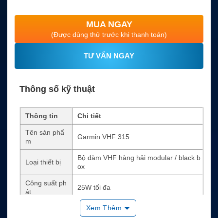
MUA NGAY
(Được dùng thử trước khi thanh toán)
TƯ VẤN NGAY
Thông số kỹ thuật
Thông tin
Chi tiết
Tên sản phẩ
Garmin VHF 315
m
Bộ đàm VHF hàng hải modular / black b
Loại thiết bị
ox
Công suất ph
25W tối đa
át
Xem Thêm
Tính năng an
DSC Class D, distress calling, direct calli
toàn
ng