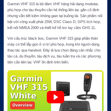
Garmin VHF 315 là bộ đàm VHF hàng hải dạng modular,
phù hợp cho tàu thuyền cần hệ thống liên lạc gắn cố định
nhưng vẫn tiết kiệm không gian tại buồng lái. Sản phẩm nổi
bật với công suất phát 25W, DSC Class D, GPS tích hợp,
kết nối NMEA 2000 và thiết kế hỗ trợ tay cầm GHS 11.
Với cấu trúc black box, Garmin VHF 315 giúp phần thân
máy có thể lắp gọn ở vị trí phù hợp, trong khi người dùng
thao tác qua handset. Đây là lựa chọn đáng cân nhắc cho
tàu cá, du thuyền, tàu dịch vụ, tàu tuần tra và các phương
tiện cần liên lạc VHF ổn định trên biển.