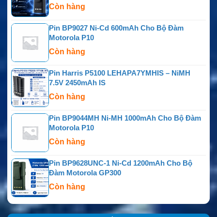
Còn hàng
Pin BP9027 Ni-Cd 600mAh Cho Bộ Đàm
Motorola P10
Còn hàng
Pin Harris P5100 LEHAPA7YMHIS – NiMH
7.5V 2450mAh IS
Còn hàng
Pin BP9044MH Ni-MH 1000mAh Cho Bộ Đàm
Motorola P10
Còn hàng
Pin BP9628UNC-1 Ni-Cd 1200mAh Cho Bộ
Đàm Motorola GP300
Còn hàng