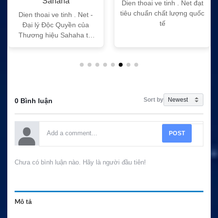
Sahaha
Dien thoai ve tinh . Net đạt
tiêu chuẩn chất lượng quốc
Dien thoai ve tinh . Net -
tế
Đại lý Độc Quyền của
Thương hiệu Sahaha tại
Việt Nam
Sort by
0 Bình luận
POST
Chưa có bình luận nào. Hãy là người đầu tiên!
Mô tả