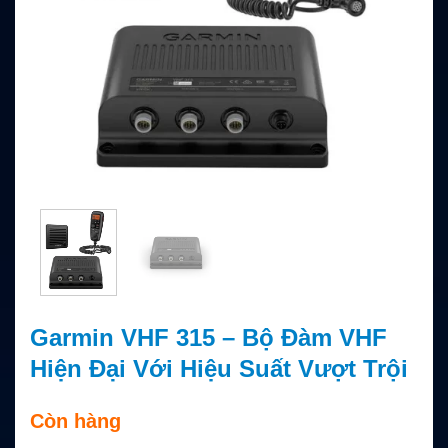
Garmin VHF 315 – Bộ Đàm VHF
Hiện Đại Với Hiệu Suất Vượt Trội
Còn hàng