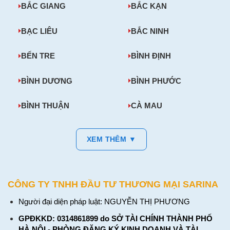
BẮC GIANG
BẮC KẠN
BẠC LIÊU
BẮC NINH
BẾN TRE
BÌNH ĐỊNH
BÌNH DƯƠNG
BÌNH PHƯỚC
BÌNH THUẬN
CÀ MAU
XEM THÊM ▼
CÔNG TY TNHH ĐẦU TƯ THƯƠNG MẠI SARINA
Người đại diện pháp luật: NGUYỄN THỊ PHƯƠNG
GPĐKKD: 0314861899 do SỞ TÀI CHÍNH THÀNH PHỐ
HÀ NỘI - PHÒNG ĐĂNG KÝ KINH DOANH VÀ TÀI