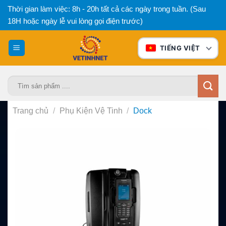
Bỏ
Thời gian làm việc: 8h - 20h tất cả các ngày trong tuần. (Sau
qua
18H hoặc ngày lễ vui lòng gọi điện trước)
nội
dung
TIẾNG VIỆT
Tìm
kiếm:
Trang chủ
/
Phụ Kiện Vệ Tinh
/
Dock