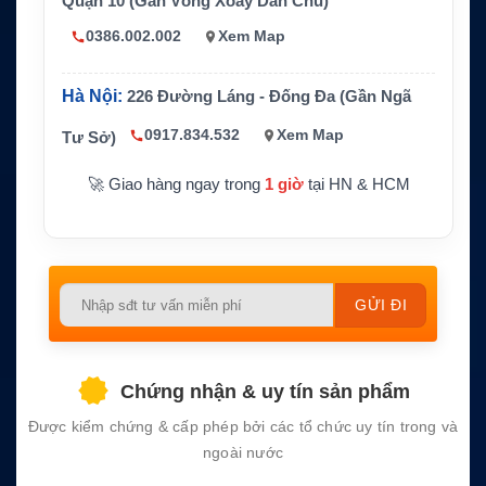
Quận 10 (Gần Vòng Xoay Dân Chủ)
Dữ liệu
hed data tối đa 9.6 kbps
0386.002.002
Xem Map
Universal AC/DC 110–240V; DC input 12
Nguồn điện
V/24V/34V
Hà Nội:
226 Đường Láng - Đống Đa (Gần Ngã
Kích thước t
198mm x 235mm
ham khảo
0917.834.532
Xem Map
Tư Sở)
Tùy chọn lắp
Land installation hoặc marine installation
🚀 Giao hàng ngay trong
1 giờ
tại HN & HCM
đặt
Please
leave
this
field
Chứng nhận & uy tín sản phẩm
empty.
Được kiểm chứng & cấp phép bởi các tổ chức uy tín trong và
ngoài nước