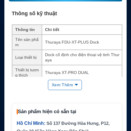
Thông số kỹ thuật
Thông tin
Chi tiết
Tên sản phẩ
Thuraya FDU-XT-PLUS Dock
m
Dock cố định cho điện thoại vệ tinh Thur
Loại thiết bị
aya
Thiết bị tươn
Thuraya XT-PRO DUAL
g thích
Xem Thêm
Dùng dịch vụ vệ tinh Thuraya trong nhà,
Ứng dụng
văn phòng, trạm cố định
Dịch vụ hỗ tr
Voice, SMS, Data, Fax
ợ
Sản phẩm hiện có sẵn tại
Hình thức th
Auxiliary handset, speakerphone, điện th
oại
oại analog mở rộng
Hồ Chí Minh:
Số 137 Đường Hòa Hưng, P12,
GmPRS qua USB hoặc DTE; circuit switc