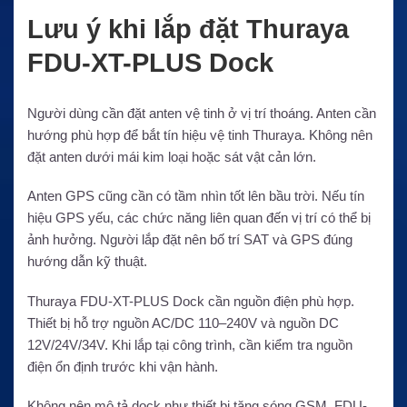
Lưu ý khi lắp đặt Thuraya
FDU-XT-PLUS Dock
Người dùng cần đặt anten vệ tinh ở vị trí thoáng. Anten cần
hướng phù hợp để bắt tín hiệu vệ tinh Thuraya. Không nên
đặt anten dưới mái kim loại hoặc sát vật cản lớn.
Anten GPS cũng cần có tầm nhìn tốt lên bầu trời. Nếu tín
hiệu GPS yếu, các chức năng liên quan đến vị trí có thể bị
ảnh hưởng. Người lắp đặt nên bố trí SAT và GPS đúng
hướng dẫn kỹ thuật.
Thuraya FDU-XT-PLUS Dock cần nguồn điện phù hợp.
Thiết bị hỗ trợ nguồn AC/DC 110–240V và nguồn DC
12V/24V/34V. Khi lắp tại công trình, cần kiểm tra nguồn
điện ổn định trước khi vận hành.
Không nên mô tả dock như thiết bị tăng sóng GSM. FDU-