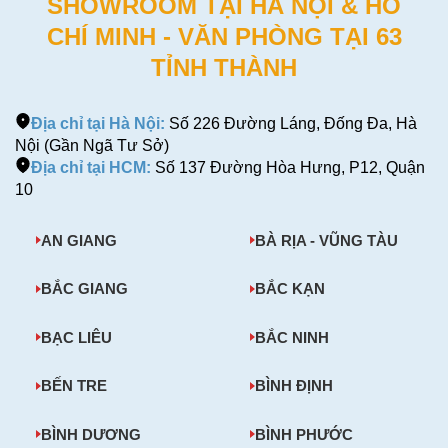
SHOWROOM TẠI HÀ NỘI & HỒ
CHÍ MINH - VĂN PHÒNG TẠI 63
TỈNH THÀNH
Địa chỉ tại Hà Nội:
Số 226 Đường Láng, Đống Đa, Hà
Nội (Gần Ngã Tư Sở)
Địa chỉ tại HCM:
Số 137 Đường Hòa Hưng, P12, Quận
10
AN GIANG
BÀ RỊA - VŨNG TÀU
BẮC GIANG
BẮC KẠN
BẠC LIÊU
BẮC NINH
BẾN TRE
BÌNH ĐỊNH
BÌNH DƯƠNG
BÌNH PHƯỚC