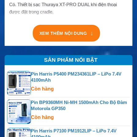
Có. Thiết bị sạc Thuraya XT-PRO DUAL khi điện thoại
được đặt trong cradle.
↓
XEM THÊM NỘI DUNG
SẢN PHẨM NỔI BẬT
Pin Harris P5400 PM234361LIP – LiPo 7.4V
4100mAh
Còn hàng
Pin BP9360MH Ni-MH 1500mAh Cho Bộ Đàm
Motorola GP350
Còn hàng
Pin Harris P7100 PM1912LIP – LiPo 7.4V
4100mAh