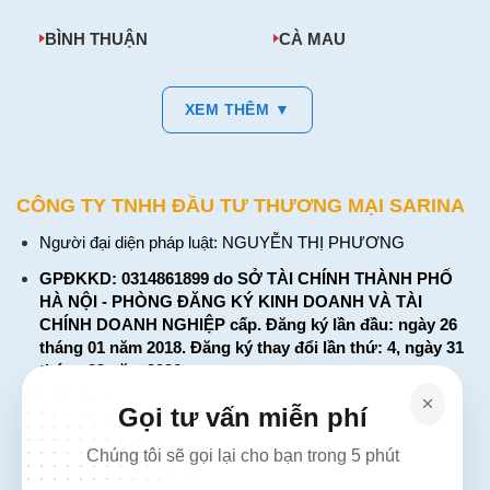
BÌNH THUẬN
CÀ MAU
XEM THÊM ▼
CÔNG TY TNHH ĐẦU TƯ THƯƠNG MẠI SARINA
Người đại diện pháp luật: NGUYỄN THỊ PHƯƠNG
GPĐKKD: 0314861899 do SỞ TÀI CHÍNH THÀNH PHỐ
HÀ NỘI - PHÒNG ĐĂNG KÝ KINH DOANH VÀ TÀI
CHÍNH DOANH NGHIỆP cấp. Đăng ký lần đầu: ngày 26
tháng 01 năm 2018. Đăng ký thay đổi lần thứ: 4, ngày 31
tháng 03 năm 2026
226 Đường Láng, Đống Đa, Hà Nội
Gọi tư vấn miễn phí
137 Đường Hòa Hưng, Phường 12, Quận 10, TP. Hồ Chí
Chúng tôi sẽ gọi lại cho bạn trong 5 phút
Minh