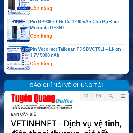
Còn hàng
Pin BP9360-1 Ni-Cd 1200mAh Cho Bộ Đàm
Motorola GP350
Còn hàng
Pin Vocollect Talkman T5 SBVCT5LI – Li-Ion
3.7V 5000mAh
Còn hàng
BÁO CHÍ NÓI VỀ CHÚNG TÔI