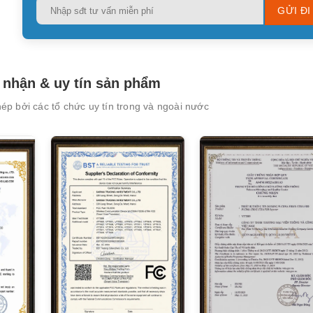
Please
leave
this
field
empty.
nhận & uy tín sản phẩm
p bởi các tổ chức uy tín trong và ngoài nước