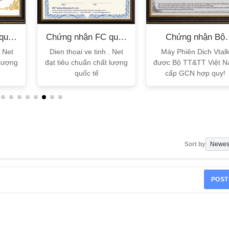
quốc
Chứng nhận FC quốc
Chứng nhận Bộ
tế
TT&TT
. Net
Dien thoai ve tinh . Net
Máy Phiên Dịch Vtal
 lượng
đạt tiêu chuẩn chất lượng
được Bộ TT&TT Việt 
quốc tế
cấp GCN hợp quy!
Sort by
POST