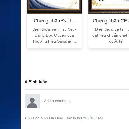
n Bộ
Chứng nhận Đại Lý
Chứng nhận CE 
T
Sahaha
tế
h Vtalk
Dien thoai ve tinh . Net -
Dien thoai ve tinh 
Việt Nam
Đại lý Độc Quyền của
đạt tiêu chuẩn chất
 quy!
Thương hiệu Sahaha tại
quốc tế
Việt Nam
0 Bình luận
Chưa có bình luận nào. Hãy là người đầu tiên!