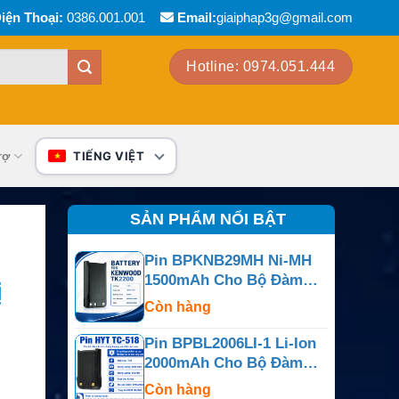
iện Thoại:
0386.001.001
Email:
giaiphap3g@gmail.com
Hotline: 0974.051.444
rợ
TIẾNG VIỆT
SẢN PHẨM NỔI BẬT
Pin BPKNB29MH Ni-MH
1500mAh Cho Bộ Đàm
ị
Kenwood TK-2200, NX-
Còn hàng
B
240 Và NX-340
Pin BPBL2006LI-1 Li-Ion
2000mAh Cho Bộ Đàm
Hytera PD702, PD782
Còn hàng