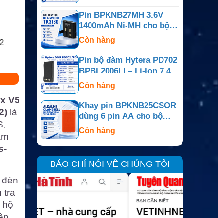
Pin BPKNB27MH 3.6V
1400mAh Ni-MH cho bộ
đàm Kenwood TK-3130,
Còn hàng
2
TK-3131
Pin bộ đàm Hytera PD702
BPBL2006LI – Li-Ion 7.4V
2000mAh
Còn hàng
ix V5
Khay pin BPKNB25CSOR
2)
là
dùng 6 pin AA cho bộ
S,
đàm Kenwood
Còn hàng
ảm
s-
BÁO CHÍ NÓI VỀ CHÚNG TÔI
, đèn
 tra
u hộ
ên