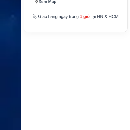
10 năm
Xem Map
in
Trọng lư
810 g
🚀 Giao hàng ngay trong
1 giờ
tại HN & HCM
ợng
Ứng dụn
Phát tín hiệu cứu hộ cho tàu biển, du th
g
uyền và phương tiện xa bờ
XEM CHI TIẾT