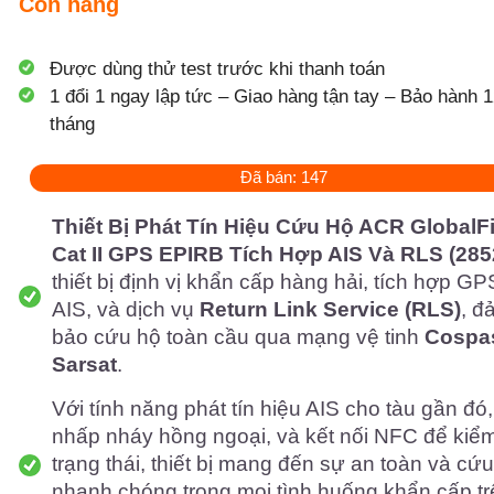
Còn hàng
Được dùng thử test trước khi thanh toán
1 đổi 1 ngay lập tức – Giao hàng tận tay – Bảo hành 1
tháng
Đã bán: 147
Thiết Bị Phát Tín Hiệu Cứu Hộ ACR GlobalF
Cat II GPS EPIRB Tích Hợp AIS Và RLS (285
thiết bị định vị khẩn cấp hàng hải, tích hợp GP
AIS, và dịch vụ
Return Link Service (RLS)
, đ
bảo cứu hộ toàn cầu qua mạng vệ tinh
Cospa
Sarsat
.
Với tính năng phát tín hiệu AIS cho tàu gần đó
nhấp nháy hồng ngoại, và kết nối NFC để kiểm
trạng thái, thiết bị mang đến sự an toàn và cứ
nhanh chóng trong mọi tình huống khẩn cấp tr