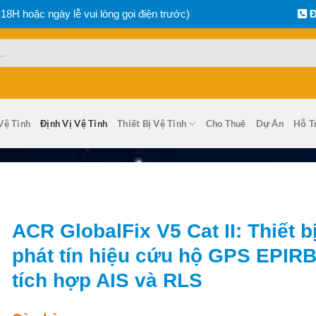
 18H hoặc ngày lễ vui lòng gọi điện trước)
Đ
Vệ Tinh
Định Vị Vệ Tinh
Thiết Bị Vệ Tinh
Cho Thuê
Dự Án
Hỗ T
ACR GlobalFix V5 Cat II: Thiết b
phát tín hiệu cứu hộ GPS EPIR
tích hợp AIS và RLS