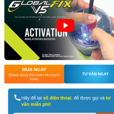
XEM CHI TIẾT
XEM CHI TIẾT
MUA NGAY
TƯ VẤN NGAY
(Được dùng thử trước khi thanh
toán)
Hãy để lại
số điện thoại
, để được gọi và
tư
vấn miễn phí!