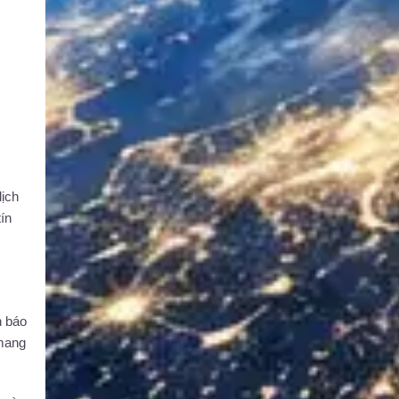
dịch
ín
h báo
 mang