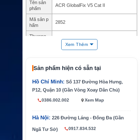
Tên sản
ACR GlobalFix V5 Cat II
phẩm
Mã sản p
2852
hẩm
Thương
ACR
hiệu
Xem Thêm
Loại thiết
GPS EPIRB hàng hải
bị
Sản phẩm hiện có sẵn tại
Công ngh
GNSS với GPS, Galileo, Glonass
ệ định vị
Hồ Chí Minh:
Số 137 Đường Hòa Hưng,
Tần số c
406 MHz và 121.5 MHz
P12, Quận 10 (Gần Vòng Xoay Dân Chủ)
ảnh báo
0386.002.002
Xem Map
Tính năn
AIS, RLS, NFC, đèn strobe trắng và hồ
g chính
ng ngoại
Hà Nội:
226 Đường Láng - Đống Đa (Gần
Thời gian
48 giờ
phát
0917.834.532
Ngã Tư Sở)
Tuổi thọ p