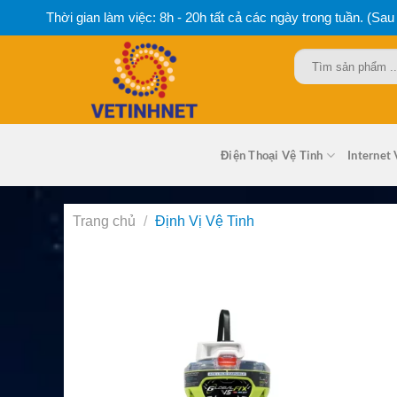
Bỏ
Thời gian làm việc: 8h - 20h tất cả các ngày trong tuần. (Sau
qua
nội
Tìm
dung
kiếm:
Điện Thoại Vệ Tinh
Internet 
Trang chủ
/
Định Vị Vệ Tinh