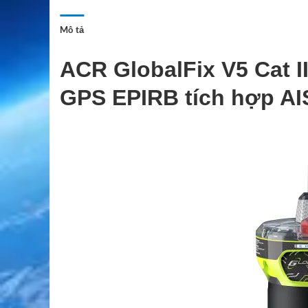
Mô tả
ACR GlobalFix V5 Cat II
GPS EPIRB tích hợp AI