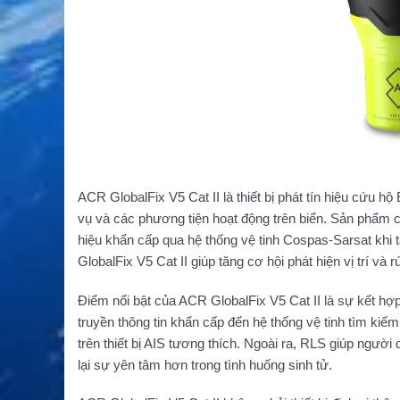
ACR GlobalFix V5 Cat II là thiết bị phát tín hiệu cứu h
vụ và các phương tiện hoạt động trên biển. Sản phẩm c
hiệu khẩn cấp qua hệ thống vệ tinh Cospas-Sarsat kh
GlobalFix V5 Cat II giúp tăng cơ hội phát hiện vị trí và
Điểm nổi bật của ACR GlobalFix V5 Cat II là sự kết hợ
truyền thông tin khẩn cấp đến hệ thống vệ tinh tìm kiếm
trên thiết bị AIS tương thích. Ngoài ra, RLS giúp ngư
lại sự yên tâm hơn trong tình huống sinh tử.