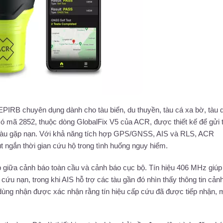
ộ EPIRB chuyên dụng dành cho tàu biển, du thuyền, tàu cá xa bờ, tàu 
ó mã 2852, thuộc dòng GlobalFix V5 của ACR, được thiết kế để gửi t
i tàu gặp nạn. Với khả năng tích hợp GPS/GNSS, AIS và RLS, ACR
 rút ngắn thời gian cứu hộ trong tình huống nguy hiểm.
p giữa cảnh báo toàn cầu và cảnh báo cục bộ. Tín hiệu 406 MHz giúp
 cứu nạn, trong khi AIS hỗ trợ các tàu gần đó nhìn thấy thông tin cản
ời dùng nhận được xác nhận rằng tín hiệu cấp cứu đã được tiếp nhận,