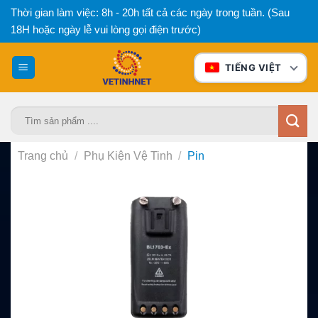
Bỏ
Thời gian làm việc: 8h - 20h tất cả các ngày trong tuần. (Sau
qua
18H hoặc ngày lễ vui lòng gọi điện trước)
nội
dung
TIẾNG VIỆT
Tìm
kiếm:
Trang chủ
/
Phụ Kiện Vệ Tinh
/
Pin