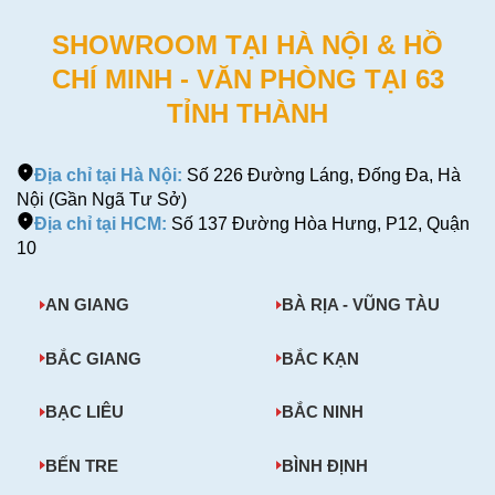
SHOWROOM TẠI HÀ NỘI & HỒ
CHÍ MINH - VĂN PHÒNG TẠI 63
TỈNH THÀNH
Địa chỉ tại Hà Nội:
Số 226 Đường Láng, Đống Đa, Hà
Nội (Gần Ngã Tư Sở)
Địa chỉ tại HCM:
Số 137 Đường Hòa Hưng, P12, Quận
10
AN GIANG
BÀ RỊA - VŨNG TÀU
BẮC GIANG
BẮC KẠN
BẠC LIÊU
BẮC NINH
BẾN TRE
BÌNH ĐỊNH