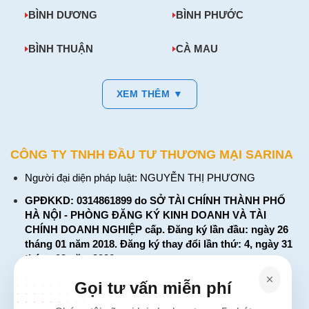
BÌNH DƯƠNG
BÌNH PHƯỚC
BÌNH THUẬN
CÀ MAU
XEM THÊM ▼
CÔNG TY TNHH ĐẦU TƯ THƯƠNG MẠI SARINA
Người đại diện pháp luật: NGUYỄN THỊ PHƯƠNG
GPĐKKD: 0314861899 do SỞ TÀI CHÍNH THÀNH PHỐ
HÀ NỘI - PHÒNG ĐĂNG KÝ KINH DOANH VÀ TÀI
CHÍNH DOANH NGHIỆP cấp. Đăng ký lần đầu: ngày 26
tháng 01 năm 2018. Đăng ký thay đổi lần thứ: 4, ngày 31
tháng 03 năm 2026
226 Đường Láng, Đống Đa, Hà Nội
Gọi tư vấn miễn phí
137 Đường Hòa Hưng, Phường 12, Quận 10, TP. Hồ Chí