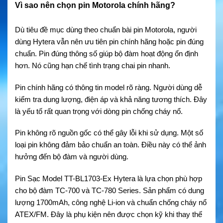
Vì sao nên chọn pin Motorola chính hãng?
Dù tiêu đề mục dùng theo chuẩn bài pin Motorola, người
dùng Hytera vẫn nên ưu tiên pin chính hãng hoặc pin đúng
chuẩn. Pin đúng thông số giúp bộ đàm hoạt động ổn định
hơn. Nó cũng hạn chế tình trạng chai pin nhanh.
Pin chính hãng có thông tin model rõ ràng. Người dùng dễ
kiểm tra dung lượng, điện áp và khả năng tương thích. Đây
là yếu tố rất quan trọng với dòng pin chống cháy nổ.
Pin không rõ nguồn gốc có thể gây lỗi khi sử dụng. Một số
loại pin không đảm bảo chuẩn an toàn. Điều này có thể ảnh
hưởng đến bộ đàm và người dùng.
Pin Sạc Model TT-BL1703-Ex Hytera là lựa chọn phù hợp
cho bộ đàm TC-700 và TC-780 Series. Sản phẩm có dung
lượng 1700mAh, công nghệ Li-ion và chuẩn chống cháy nổ
ATEX/FM. Đây là phụ kiện nên được chọn kỹ khi thay thế