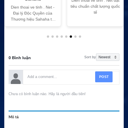
Dien thoai ve tinh . Net đạt
tiêu chuẩn chất lượng quốc
Dien thoai ve tinh . Net -
tế
Đại lý Độc Quyền của
Thương hiệu Sahaha tại
Việt Nam
Sort by
0 Bình luận
POST
Chưa có bình luận nào. Hãy là người đầu tiên!
Mô tả