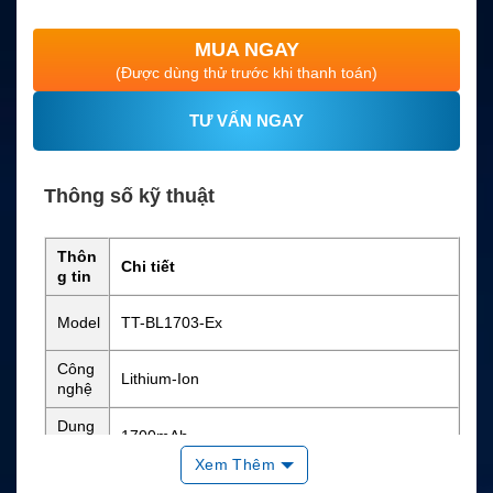
MUA NGAY
(Được dùng thử trước khi thanh toán)
TƯ VẤN NGAY
Thông số kỹ thuật
Thôn
Chi tiết
g tin
Model
TT-BL1703-Ex
Công
Lithium-Ion
nghệ
Dung
1700mAh
lượng
Xem Thêm
Điện