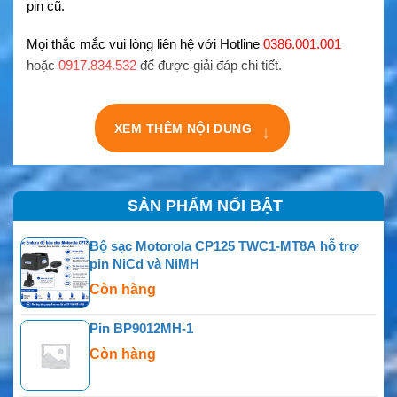
pin cũ.
Mọi thắc mắc vui lòng liên hệ với Hotline
0386.001.001
hoặc
0917.834.532
để được giải đáp chi tiết.
↓
XEM THÊM NỘI DUNG
SẢN PHẨM NỔI BẬT
Bộ sạc Motorola CP125 TWC1-MT8A hỗ trợ
pin NiCd và NiMH
Còn hàng
Pin BP9012MH-1
Còn hàng