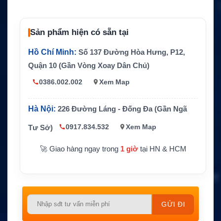
áp da
7.4V
nh địn
h
Sản phẩm hiện có sẵn tại
Năng
Chưa công bố rõ
lượng
Hồ Chí Minh:
Số 137 Đường Hòa Hưng, P12,
Chuẩ
Quận 10 (Gần Vòng Xoay Dân Chủ)
n bảo
Chống cháy nổ, đạt chuẩn ATEX và FM
0386.002.002
Xem Map
vệ
Kích t
115.73 x 56.6 x 22.3 mm
hước
Hà Nội:
226 Đường Láng - Đống Đa (Gần Ngã
Trọng
0917.834.532
Xem Map
Tư Sở)
Khoảng 160.5g
lượng
🚀 Giao hàng ngay trong
1 giờ
tại HN & HCM
Thiết
Hytera TC-700, TC-700P, TC-780, TC-780M, T
bị tươ
C-700/TC-780 Series, tham khảo thêm TC-710 t
ng thí
ùy phiên bản
ch
Hãng
Please
sản x
Hytera
uất
leave