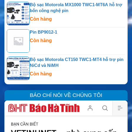
Bộ sạc Motorola MX1000 TWC1-MT6A hỗ trợ
bốn công nghệ pin
Còn hàng
Pin BP9012-1
Còn hàng
Bộ sạc Motorola CT150 TWC1-MT4 hỗ trợ pin
NiCd và NiMH
Còn hàng
BÁO CHÍ NÓI VỀ CHÚNG TÔI