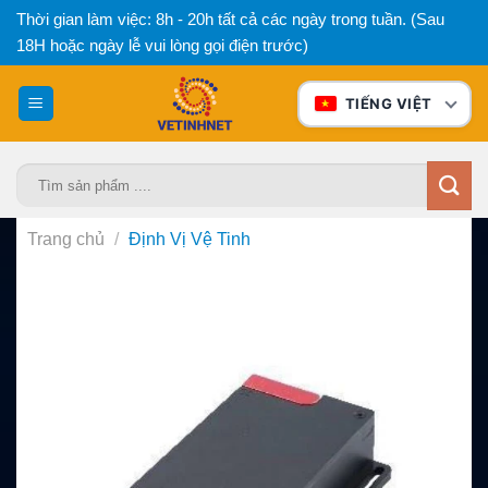
Bỏ
Thời gian làm việc: 8h - 20h tất cả các ngày trong tuần. (Sau
qua
18H hoặc ngày lễ vui lòng gọi điện trước)
nội
dung
TIẾNG VIỆT
Tìm
kiếm:
Trang chủ
/
Định Vị Vệ Tinh