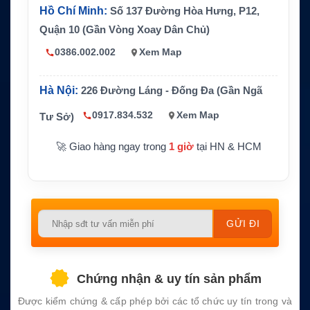
Hồ Chí Minh:
Số 137 Đường Hòa Hưng, P12,
Bảo m
AES-256/FIPS 140-2 trong cấu hình phù hợp
Quận 10 (Gần Vòng Xoay Dân Chủ)
ật
0386.002.002
Xem Map
Cảm bi
Motion sensor
ến
Giao ti
Hà Nội:
226 Đường Láng - Đống Đa (Gần Ngã
ếp mở
Ba ngõ I/O
rộng
0917.834.532
Xem Map
Tư Sở)
Cảnh b
Guarded alert switch
🚀 Giao hàng ngay trong
1 giờ
tại HN & HCM
áo
Không phải thiết bị thoại vệ tinh; thông số mod
Lưu ý
ule 9603N không thay thế thông số toàn bộ tra
cker
Please
leave
this
field
Chứng nhận & uy tín sản phẩm
empty.
Được kiểm chứng & cấp phép bởi các tổ chức uy tín trong và