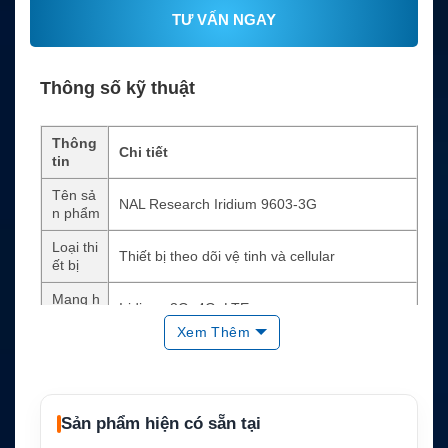
TƯ VẤN NGAY
Thông số kỹ thuật
Thông
Chi tiết
tin
Tên sả
NAL Research Iridium 9603-3G
n phẩm
Loại thi
Thiết bị theo dõi vệ tinh và cellular
ết bị
Mạng h
Iridium, 3G, 4G, LTE
ỗ trợ
Xem Thêm
Dữ liệu
Commercial hoặc DoD SBD
vệ tinh
Tính n
ăng tra
Iridium/cellular, geofencing, data logging
Sản phẩm hiện có sẵn tại
cking