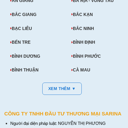
AN GIANG
BÀ RỊA - VŨNG TÀU
BẮC GIANG
BẮC KẠN
BẠC LIÊU
BẮC NINH
BẾN TRE
BÌNH ĐỊNH
BÌNH DƯƠNG
BÌNH PHƯỚC
BÌNH THUẬN
CÀ MAU
XEM THÊM ▼
CÔNG TY TNHH ĐẦU TƯ THƯƠNG MẠI SARINA
Người đại diện pháp luật: NGUYỄN THỊ PHƯƠNG