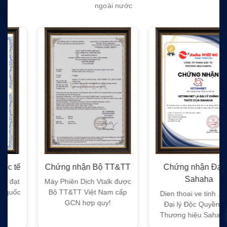
ngoài nước
Chứng nhận Bộ TT&TT
Chứng nhận Đại Lý
Sahaha
Máy Phiên Dịch Vtalk được
Bộ TT&TT Việt Nam cấp
Dien thoai ve tinh . Net -
GCN hợp quy!
Đại lý Độc Quyền của
Thương hiệu Sahaha tại
Việt Nam