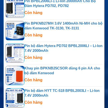
Pin BPBL2006LI-1 Li-Ion 2000mAh Cho Bộ
Đàm Hytera PD702, PD782
Còn hàng
Pin BPKNB27MH 3.6V 1400mAh Ni-MH cho bộ
đàm Kenwood TK-3130, TK-3131
Còn hàng
Pin bộ đàm Hytera PD702 BPBL2006LI – Li-Ion
7.4V 2000mAh
Còn hàng
Khay pin BPKNB25CSOR dùng 6 pin AA cho
bộ đàm Kenwood
Còn hàng
Pin bộ đàm HYT TC-518 BPBL2003LI – Li-Ion
7.4V 2000mAh
Còn hàng