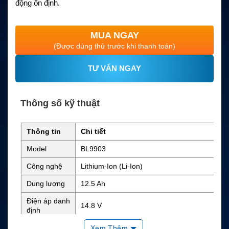
động ổn định.
MUA NGAY
(Được dùng thử trước khi thanh toán)
TƯ VẤN NGAY
Thông số kỹ thuật
Thông tin
Chi tiết
Model
BL9903
Công nghệ
Lithium-Ion (Li-Ion)
Dung lượng
12.5 Ah
Điện áp danh
14.8 V
định
Năng lượng
185 Wh
Xem Thêm