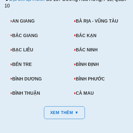
10
AN GIANG
BÀ RỊA - VŨNG TÀU
BẮC GIANG
BẮC KẠN
BẠC LIÊU
BẮC NINH
BẾN TRE
BÌNH ĐỊNH
BÌNH DƯƠNG
BÌNH PHƯỚC
BÌNH THUẬN
CÀ MAU
XEM THÊM ▼