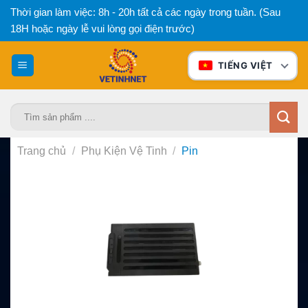
Bỏ
Thời gian làm việc: 8h - 20h tất cả các ngày trong tuần. (Sau
qua
18H hoặc ngày lễ vui lòng gọi điện trước)
nội
dung
TIẾNG VIỆT
Tìm
kiếm:
Trang chủ
/
Phụ Kiện Vệ Tinh
/
Pin