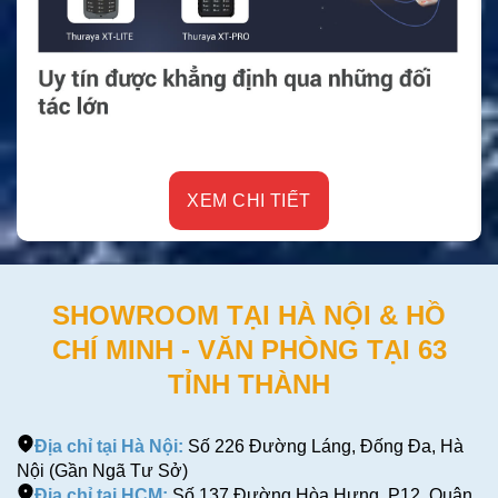
XEM CHI TIẾT
SHOWROOM TẠI HÀ NỘI & HỒ
CHÍ MINH - VĂN PHÒNG TẠI 63
TỈNH THÀNH
Địa chỉ tại Hà Nội:
Số 226 Đường Láng, Đống Đa, Hà
Nội (Gần Ngã Tư Sở)
Địa chỉ tại HCM:
Số 137 Đường Hòa Hưng, P12, Quận