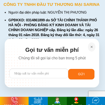
CÔNG TY TNHH ĐẦU TƯ THƯƠNG MẠI SARINA
Người đại diện pháp luật: NGUYỄN THỊ PHƯƠNG
GPĐKKD: 0314861899 do SỞ TÀI CHÍNH THÀNH PHỐ
HÀ NỘI - PHÒNG ĐĂNG KÝ KINH DOANH VÀ TÀI
CHÍNH DOANH NGHIỆP cấp. Đăng ký lần đầu: ngày 26
tháng 01 năm 2018. Đăng ký thay đổi lần thứ: 4, ngày 31
tháng 03 năm 2026
226 Đường Láng, Đống Đa, Hà Nội
Gọi tư vấn miễn phí
137 Đường Hòa Hưng, Phường 12, Quận 10, TP. Hồ Chí
Chúng tôi sẽ gọi lại cho bạn trong 5 phút
Minh
Hotline: 1900 2106 - 0386 001 001
Please
Email:
Giaiphap3g@gmail.com
leave
this
field
empty.