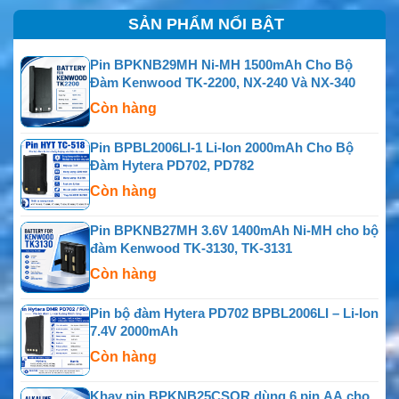
SẢN PHẨM NỔI BẬT
Pin BPKNB29MH Ni-MH 1500mAh Cho Bộ
Đàm Kenwood TK-2200, NX-240 Và NX-340
Còn hàng
Pin BPBL2006LI-1 Li-Ion 2000mAh Cho Bộ
Đàm Hytera PD702, PD782
Còn hàng
Pin BPKNB27MH 3.6V 1400mAh Ni-MH cho bộ
đàm Kenwood TK-3130, TK-3131
Còn hàng
Pin bộ đàm Hytera PD702 BPBL2006LI – Li-Ion
7.4V 2000mAh
Còn hàng
Khay pin BPKNB25CSOR dùng 6 pin AA cho