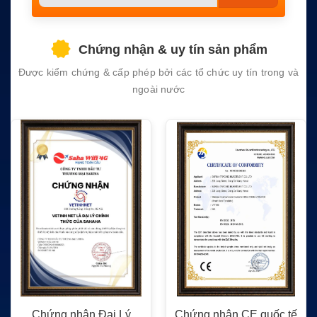
leave
this
field
Chứng nhận & uy tín sản phẩm
empty.
Được kiểm chứng & cấp phép bởi các tổ chức uy tín trong và
ngoài nước
Chứng nhận Đại Lý
Chứng nhận CE quốc tế