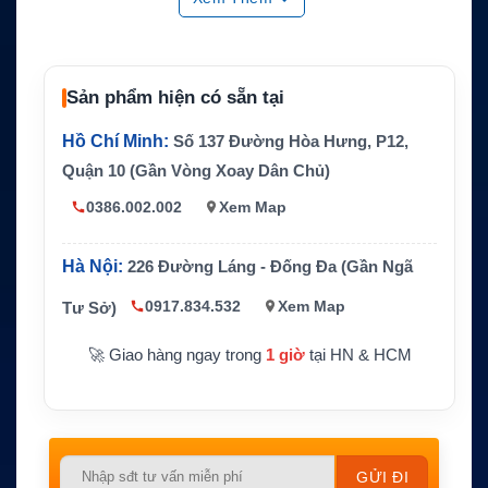
Kích thước
258.1 × 150 × 35.2 mm
Trọng lượng
Khoảng 1.69 kg
Sản phẩm hiện có sẵn tại
Chuẩn bảo v
IP67
ệ
Hồ Chí Minh:
Số 137 Đường Hòa Hưng, P12,
Tuổi thọ pin
Khoảng 300 chu kỳ sạc
Quận 10 (Gần Vòng Xoay Dân Chủ)
Thiết bị tươn
Hytera E-pack100 DMR Ad-hoc Portable
0386.002.002
Xem Map
g thích
Repeater
Hãng sản xu
Hà Nội:
226 Đường Láng - Đống Đa (Gần Ngã
Hytera
ất
0917.834.532
Xem Map
Tư Sở)
Đơn vị phân
Bộ đàm và phụ kiện chính hãng
phối
🚀 Giao hàng ngay trong
1 giờ
tại HN & HCM
Please