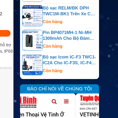
BearCom BC130
Bộ sạc RELM/BK DPH
2
TWC1M-BK1 Trên Xe Cho
DPH, EPH, GPH, LPA,
Còn hàng
LPH Và LPX
Pin BP4071MH-1 Ni-MH
1300mAh Cho Bộ Đàm
Motorola BPR40 Và
hỗ trợ
Còn hàng
BearCom BC130
s, IP68
Bộ sạc Icom IC-F3 TWC1-
IC2A Cho IC-F3S, IC-F4,
IC-F4S Và IC-T2A
Còn hàng
BÁO CHÍ NÓI VỀ CHÚNG TÔI