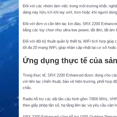
Đối với các nhóm làm việc trong môi trường khắc nghiệ
dáng này hữu ích khi tay ướt, trơn hoặc khi người dùng 
Đối với đơn vị cần liên lạc kín đáo, SRX 2200 Enhance
bằng các tùy chọn như ultra-low power, tắt đèn, tắt â
Đối với đội kỹ thuật quản lý thiết bị, WiFi tích hợp gi
tối đa 20 mạng WiFi, giúp nhận cập nhật tại cơ sở hoặc
Ứng dụng thực tế của sả
Trong thực tế, SRX 2200 Enhanced được dùng cho các nh
với liên lạc chiến thuật, bảo vệ hiện trường, phối hợp
chắc.
Radio hỗ trợ các dải tần cấu hình gồm 7/800 MHz, V
theo giấy phép tần số, hạ tầng liên lạc và yêu cầu vận 
SRX 2200 Enhanced cũng hỗ trợ GPS Outdoor Personnel 