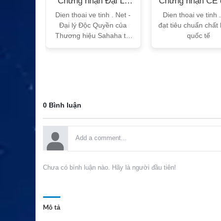
n Bộ
Chứng nhận Đại Lý
Chứng nhận CE 
T
Sahaha
tế
h Vtalk
Dien thoai ve tinh . Net -
Dien thoai ve tinh 
Việt Nam
Đại lý Độc Quyền của
đạt tiêu chuẩn chất
 quy!
Thương hiệu Sahaha tại
quốc tế
Việt Nam
0 Bình luận
Chưa có bình luận nào. Hãy là người đầu tiên!
Mô tả