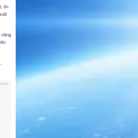
, ổn
huật
ả năng
dio
.