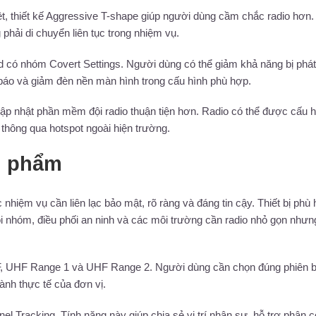
t, thiết kế Aggressive T-shape giúp người dùng cầm chắc radio hơn.
phải di chuyển liên tục trong nhiệm vụ.
d có nhóm Covert Settings. Người dùng có thể giảm khả năng bị phát
m báo và giảm đèn nền màn hình trong cấu hình phù hợp.
úp cập nhật phần mềm đội radio thuận tiện hơn. Radio có thể được cấu 
 thông qua hotspot ngoài hiện trường.
n phẩm
iệm vụ cần liên lạc bảo mật, rõ ràng và đáng tin cậy. Thiết bị phù
 đội nhóm, điều phối an ninh và các môi trường cần radio nhỏ gọn như
HF, UHF Range 1 và UHF Range 2. Người dùng cần chọn đúng phiên 
hành thực tế của đơn vị.
Tracking. Tính năng này giúp chia sẻ vị trí nhân sự, hỗ trợ phân 