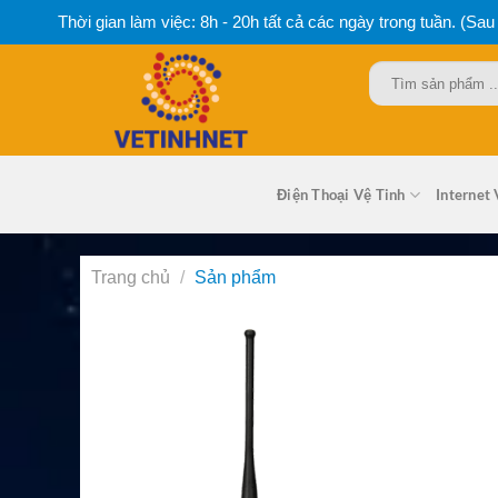
Bỏ
Thời gian làm việc: 8h - 20h tất cả các ngày trong tuần. (Sau
qua
nội
Tìm
dung
kiếm:
Điện Thoại Vệ Tinh
Internet 
Trang chủ
/
Sản phẩm