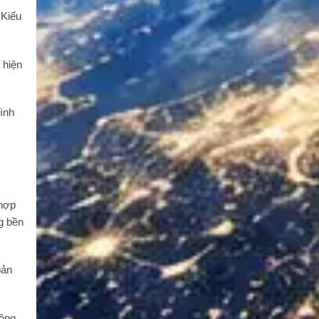
 Kiểu
 hiện
hình
 hợp
ng bền
bản
công