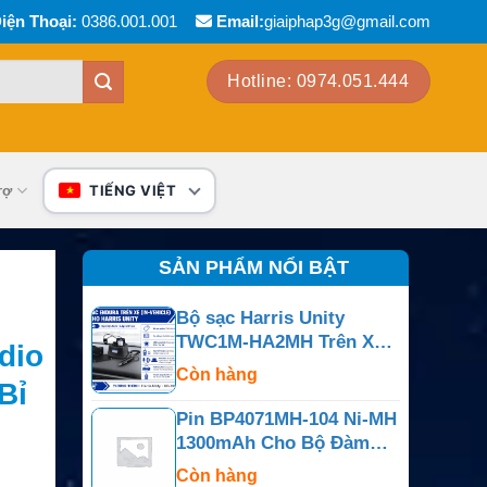
iện Thoại:
0386.001.001
Email:
giaiphap3g@gmail.com
Hotline: 0974.051.444
rợ
TIẾNG VIỆT
SẢN PHẨM NỔI BẬT
Bộ sạc Harris Unity
TWC1M-HA2MH Trên Xe
dio
Cho Unity Và XG-100P
Còn hàng
Bỉ
Pin BP4071MH-104 Ni-MH
1300mAh Cho Bộ Đàm
Motorola BPR40 Và
Còn hàng