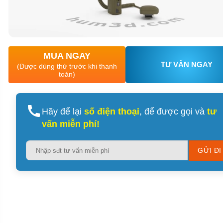
MUA NGAY
TƯ VẤN NGAY
(Được dùng thử trước khi thanh
toán)
Hãy để lại
số điện thoại
, để được gọi và
tư
vấn miễn phí!
Please
leave
this
field
empty.