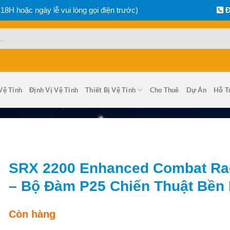
 18H hoặc ngày lễ vui lòng gọi điện trước)
Đ
Vệ Tinh
Định Vị Vệ Tinh
Thiết Bị Vệ Tinh
Cho Thuê
Dự Án
Hỗ T
SRX 2200 Enhanced Combat Ra
– Bộ Đàm P25 Chiến Thuật Bền 
Còn hàng