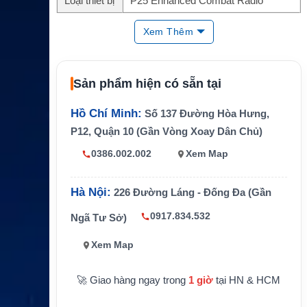
Loại thiết bị
P25 Enhanced Combat Radio
Kiểu radio
Single-band P25
Xem Thêm
Dải tần tùy
7/800 MHz, VHF, UHF Range 1, UHF
chọn
Range 2
Sản phẩm hiện có sẵn tại
Chế độ liên
Analog MDC-1200, QCII, Digital P25,
lạc
Conventional, Trunked
Hồ Chí Minh:
Số 137 Đường Hòa Hưng,
Kết nối, địn
Integrated WiFi, Bluetooth 4.0, GPS O
P12, Quận 10 (Gần Vòng Xoay Dân Chủ)
h vị
utdoor Personnel Tracking
0386.002.002
Xem Map
Âm thanh
Loa 3W, Adaptive Audio Engine
Tính năng
Covert Settings, Emergency Find Me,
Hà Nội:
226 Đường Láng - Đống Đa (Gần
chiến thuật
Mission Critical Geofence
0917.834.532
Ngã Tư Sở)
Độ bền, bả
IP68, MIL-STD 810 C/D/E/F/G, AES,
o mật
DES, ADP, OTAR
Xem Map
🚀 Giao hàng ngay trong
1 giờ
tại HN & HCM