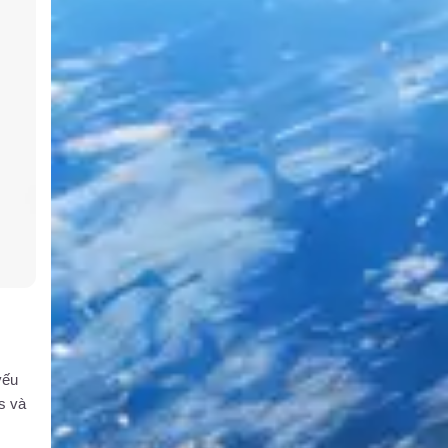
yếu
s và