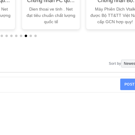
quốc
Chứng nhận FC quốc
Chứng nhận Bộ
tế
TT&TT
. Net
Dien thoai ve tinh . Net
Máy Phiên Dịch Vtal
 lượng
đạt tiêu chuẩn chất lượng
được Bộ TT&TT Việt 
quốc tế
cấp GCN hợp quy!
Sort by
POST