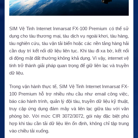
SIM Vệ Tinh Internet Inmarsat FX-100 Premium có thể sử
dụng cho tàu thương mại, tàu dịch vụ ngoài khơi, tàu hàng,
tàu nghiên cứu, tàu vận tải biển hoặc các nền tảng hàng hải
cần duy trì kết nối dữ liệu liên tục. Khi tàu đi xa bờ, kết nối
di động mặt đất thường không khả dụng. Vì vậy, internet vệ
tinh trở thành giải pháp quan trọng để giữ liên lạc và truyền
dữ liệu.
Trong vận hành thực tế, SIM Vệ Tinh Internet Inmarsat FX-
100 Premium hỗ trợ nhiều nhu cầu như email công việc,
báo cáo hành trình, quản lý đội tàu, truyền dữ liệu kỹ thuật,
truy cập ứng dụng đám mây và liên lạc giữa tàu với văn
phòng bờ. Với mức CIR 3072/3072, gói này đặc biệt phù
hợp khi tàu cần tải dữ liệu lên ổn định, không chỉ tập trung
vào chiều tải xuống.