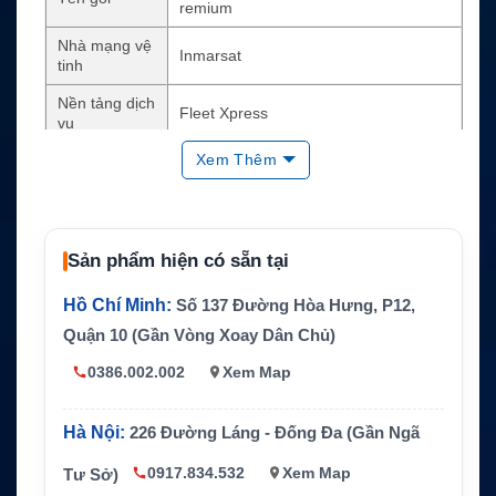
remium
Nhà mạng vệ
Inmarsat
tinh
Nền tảng dịch
Fleet Xpress
vụ
Xem Thêm
Loại gói
Premium Fixed-Term Flexible
Băng thông M
16384/4096
IR
Băng thông CI
Sản phẩm hiện có sẵn tại
3072/3072
R
Hồ Chí Minh:
Số 137 Đường Hòa Hưng, P12,
Dữ liệu
Không giới hạn theo chính sách gói
Quận 10 (Gần Vòng Xoay Dân Chủ)
Kỳ hạn tối thiể
12 tháng
u
0386.002.002
Xem Map
Ứng dụng
Internet vệ tinh hàng hải cho tàu biển
Hà Nội:
226 Đường Láng - Đống Đa (Gần Ngã
0917.834.532
Xem Map
Tư Sở)