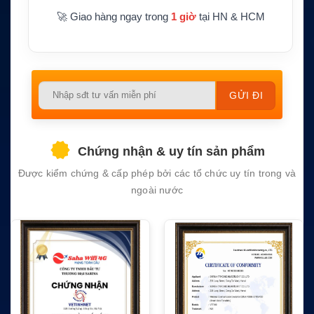
🚀 Giao hàng ngay trong
1 giờ
tại HN & HCM
Please
leave
this
field
Chứng nhận & uy tín sản phẩm
empty.
Được kiểm chứng & cấp phép bởi các tổ chức uy tín trong và
ngoài nước