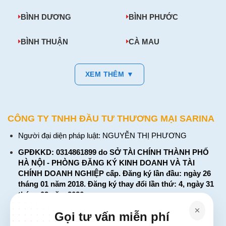
BÌNH DƯƠNG
BÌNH PHƯỚC
BÌNH THUẬN
CÀ MAU
XEM THÊM ▼
CÔNG TY TNHH ĐẦU TƯ THƯƠNG MẠI SARINA
Người đại diện pháp luật: NGUYỄN THỊ PHƯƠNG
GPĐKKD: 0314861899 do SỞ TÀI CHÍNH THÀNH PHỐ
HÀ NỘI - PHÒNG ĐĂNG KÝ KINH DOANH VÀ TÀI
CHÍNH DOANH NGHIỆP cấp. Đăng ký lần đầu: ngày 26
tháng 01 năm 2018. Đăng ký thay đổi lần thứ: 4, ngày 31
tháng 03 năm 2026
226 Đường Láng, Đống Đa, Hà Nội
Gọi tư vấn miễn phí