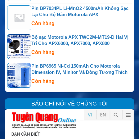
Pin BP7034PL Li-MnO2 4500mAh Không Sạc
Lại Cho Bộ Đàm Motorola APX
Còn hàng
Bộ sạc Motorola APX TWC2M-MT19-D Hai Vị
Trí Cho APX6000, APX7000, APX800
Còn hàng
Pin BP6965 Ni-Cd 150mAh Cho Motorola
Dimension IV, Minitor Và Dòng Tương Thích
Còn hàng
BÁO CHÍ NÓI VỀ CHÚNG TÔI