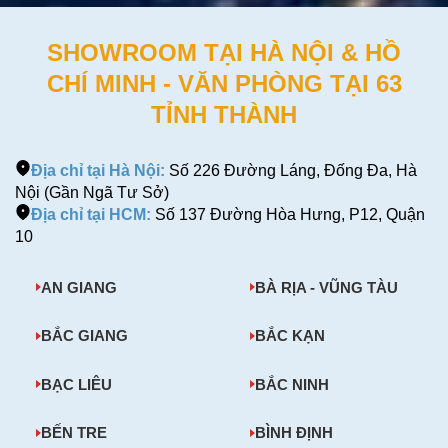
SHOWROOM TẠI HÀ NỘI & HỒ
CHÍ MINH - VĂN PHÒNG TẠI 63
TỈNH THÀNH
Địa chỉ tại Hà Nội:
Số 226 Đường Láng, Đống Đa, Hà
Nội (Gần Ngã Tư Sở)
Địa chỉ tại HCM:
Số 137 Đường Hòa Hưng, P12, Quận
10
AN GIANG
BÀ RỊA - VŨNG TÀU
BẮC GIANG
BẮC KẠN
BẠC LIÊU
BẮC NINH
BẾN TRE
BÌNH ĐỊNH