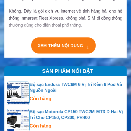
Không. Đây là gói dịch vụ internet vệ tinh hàng hải cho hệ
thống Inmarsat Fleet Xpress, không phải SIM di động thông
thường dùng cho điện thoại phổ thông.
XEM THÊM NỘI DUNG
↓
SẢN PHẨM NỔI BẬT
Bộ sạc Endura TWC6M 6 Vị Trí Kèm 6 Pod Và
Nguồn Ngoài
Còn hàng
Bộ sạc Motorola CP150 TWC2M-MT3-D Hai Vị
Trí Cho CP150, CP200, PR400
Còn hàng