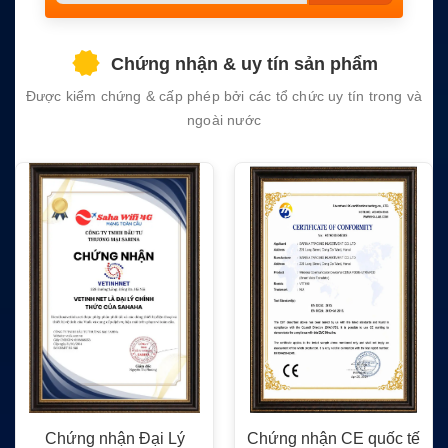
leave
this
field
Chứng nhận & uy tín sản phẩm
empty.
Được kiểm chứng & cấp phép bởi các tổ chức uy tín trong và
ngoài nước
n Đại Lý
Chứng nhận CE quốc tế
Chứng nhận FC