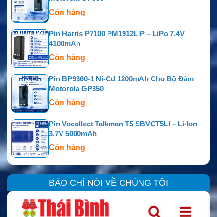
Còn hàng
Pin Harris P7100 PM1912LIP – LiPo 7.4V
4100mAh
Còn hàng
Pin BP9360-1 Ni-Cd 1200mAh Cho Bộ Đàm
Motorola GP350
Còn hàng
Pin Vocollect Talkman T5 SBVCT5LI – Li-Ion
3.7V 5000mAh
Còn hàng
BÁO CHÍ NÓI VỀ CHÚNG TÔI