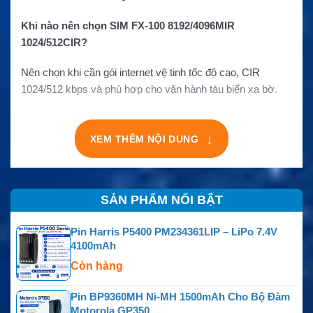
Khi nào nên chọn SIM FX-100 8192/4096MIR
1024/512CIR?
Nên chọn khi cần gói internet vệ tinh tốc độ cao, CIR
1024/512 kbps và phù hợp cho vận hành tàu biển xa bờ.
XEM THÊM NỘI DUNG
↓
SẢN PHẨM NỔI BẬT
Pin Harris P5400 PM234361LIP – LiPo 7.4V
4100mAh
Còn hàng
Pin BP9360MH Ni-MH 1500mAh Cho Bộ Đàm
Motorola GP350