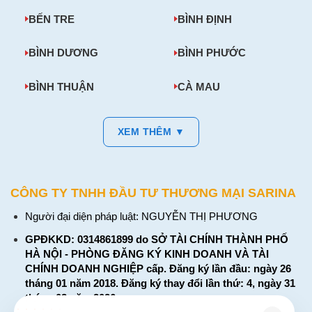
BẾN TRE
BÌNH ĐỊNH
BÌNH DƯƠNG
BÌNH PHƯỚC
BÌNH THUẬN
CÀ MAU
XEM THÊM ▼
CÔNG TY TNHH ĐẦU TƯ THƯƠNG MẠI SARINA
Người đại diện pháp luật: NGUYỄN THỊ PHƯƠNG
GPĐKKD: 0314861899 do SỞ TÀI CHÍNH THÀNH PHỐ
HÀ NỘI - PHÒNG ĐĂNG KÝ KINH DOANH VÀ TÀI
CHÍNH DOANH NGHIỆP cấp. Đăng ký lần đầu: ngày 26
tháng 01 năm 2018. Đăng ký thay đổi lần thứ: 4, ngày 31
tháng 03 năm 2026