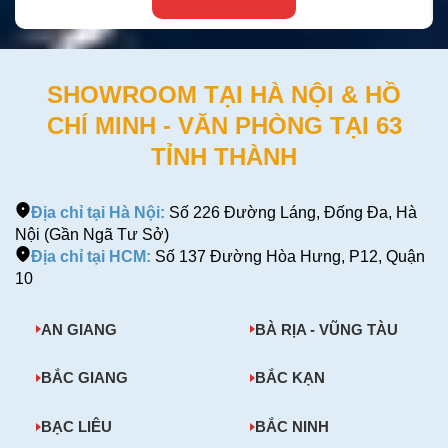
SHOWROOM TẠI HÀ NỘI & HỒ
CHÍ MINH - VĂN PHÒNG TẠI 63
TỈNH THÀNH
Địa chỉ tại Hà Nội:
Số 226 Đường Láng, Đống Đa, Hà
Nội (Gần Ngã Tư Sở)
Địa chỉ tại HCM:
Số 137 Đường Hòa Hưng, P12, Quận
10
AN GIANG
BÀ RỊA - VŨNG TÀU
BẮC GIANG
BẮC KẠN
BẠC LIÊU
BẮC NINH