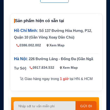
Tốc độ cam kế
1024/512 kbps
t CIR
Hệ thống mạn
Inmarsat Fleet Xpress / FX-100
g
Sản phẩm hiện có sẵn tại
Thiết bị tương
Hệ thống GX 100 cm và thiết bị mạng h
Hồ Chí Minh:
Số 137 Đường Hòa Hưng, P12,
thích / ứng dụ
àng hải tương thích
ng
Quận 10 (Gần Vòng Xoay Dân Chủ)
Thời gian sử d
0386.002.002
Xem Map
36 tháng hoặc 60 tháng, tùy chọn
ụng
Ứng dụng lý t
Tàu thương mại, tàu vận tải, tàu du lịc
Hà Nội:
226 Đường Láng - Đống Đa (Gần Ngã
ưởng
h, ngành công nghiệp biển
0917.834.532
Xem Map
Tư Sở)
Cần kiểm tra thiết bị, anten, router và c
Lưu ý
ấu hình dịch vụ trước khi kích hoạt
🚀 Giao hàng ngay trong
1 giờ
tại HN & HCM
Please