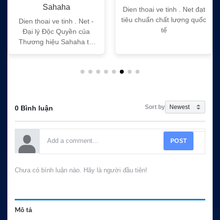
ha
Dien thoai ve tinh . Net đạt
Dien thoai ve tin
tiêu chuẩn chất lượng quốc
tiêu chuẩn chất 
tinh . Net -
tế
tế
Quyền của
Sahaha tại
Nam
Sort by
0 Bình luận
POST
Chưa có bình luận nào. Hãy là người đầu tiên!
Mô tả