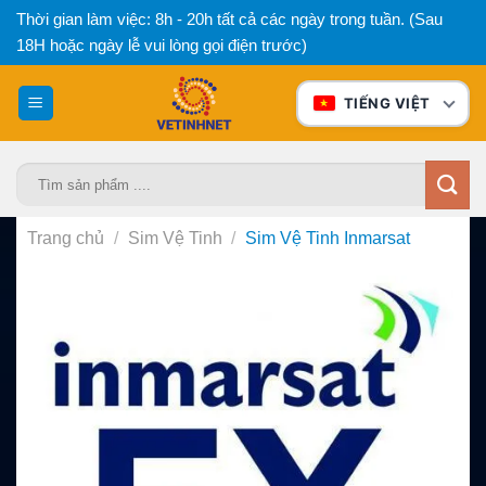
Bỏ
Thời gian làm việc: 8h - 20h tất cả các ngày trong tuần. (Sau
qua
18H hoặc ngày lễ vui lòng gọi điện trước)
nội
dung
TIẾNG VIỆT
Tìm
kiếm:
Trang chủ
/
Sim Vệ Tinh
/
Sim Vệ Tinh Inmarsat