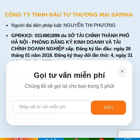
CÔNG TY TNHH ĐẦU TƯ THƯƠNG MẠI SARINA
Người đại diện pháp luật: NGUYỄN THỊ PHƯƠNG
GPĐKKD: 0314861899 do SỞ TÀI CHÍNH THÀNH PHỐ
HÀ NỘI - PHÒNG ĐĂNG KÝ KINH DOANH VÀ TÀI
CHÍNH DOANH NGHIỆP cấp. Đăng ký lần đầu: ngày 26
tháng 01 năm 2018. Đăng ký thay đổi lần thứ: 4, ngày 31
tháng 03 năm 2026
226 Đường Láng, Đống Đa, Hà Nội
Gọi tư vấn miễn phí
137 Đường Hòa Hưng, Phường 12, Quận 10, TP. Hồ Chí
Chúng tôi sẽ gọi lại cho bạn trong 5 phút
Minh
Hotline: 1900 2106 - 0386 001 001
Please
Email:
Giaiphap3g@gmail.com
leave
this
field
empty.