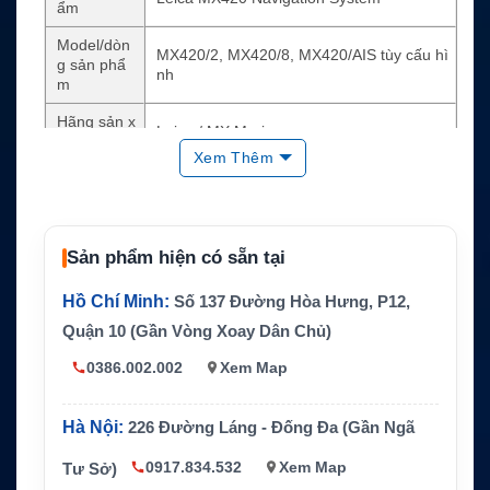
ẩm
Model/dòn
MX420/2, MX420/8, MX420/AIS tùy cấu hì
g sản phẩ
nh
m
Hãng sản x
Leica / MX Marine
uất
Xem Thêm
Loại sản p
Hệ thống định vị GPS/DGPS hàng hải
hẩm
Công nghệ
GPS/DGPS, NMEA 0183
chính
Sản phẩm hiện có sẵn tại
Cổng giao
MX420/2 có 2 cổng NMEA 0183; MX420/8
Hồ Chí Minh:
Số 137 Đường Hòa Hưng, P12,
tiếp
có 8 cổng NMEA 0183
Quận 10 (Gần Vòng Xoay Dân Chủ)
Antenna tư
MX421 Smart GPS Antenna hoặc MX421B
0386.002.002
Xem Map
ơng thích
Smart DGPS Antenna tùy cấu hình
Tính năng
GOTO, Mark, MOB, waypoint, route, tide p
quan trọng
rogram, Sun/Moon almanac
Hà Nội:
226 Đường Láng - Đống Đa (Gần Ngã
Lưu trữ hà
0917.834.532
Xem Map
Tư Sở)
Tối đa 2.000 waypoint và 100 route
nh trình