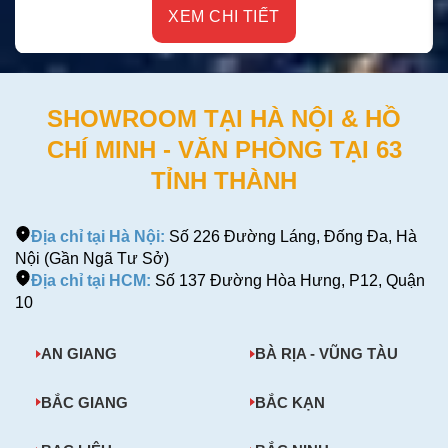
XEM CHI TIẾT
SHOWROOM TẠI HÀ NỘI & HỒ
CHÍ MINH - VĂN PHÒNG TẠI 63
TỈNH THÀNH
Địa chỉ tại Hà Nội:
Số 226 Đường Láng, Đống Đa, Hà
Nội (Gần Ngã Tư Sở)
Địa chỉ tại HCM:
Số 137 Đường Hòa Hưng, P12, Quận
10
AN GIANG
BÀ RỊA - VŨNG TÀU
BẮC GIANG
BẮC KẠN