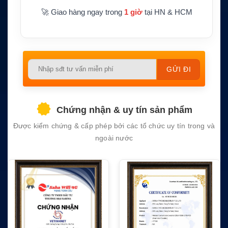
🚀 Giao hàng ngay trong
1 giờ
tại HN & HCM
Định vị, điều hướng và chia sẻ dữ liệu vị trí
Ứng dụng
cho thiết bị buồng lái tàu biển
Please
leave
this
field
Chứng nhận & uy tín sản phẩm
empty.
Được kiểm chứng & cấp phép bởi các tổ chức uy tín trong và
ngoài nước