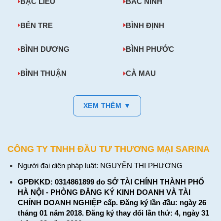
BẠC LIÊU
BẮC NINH
BẾN TRE
BÌNH ĐỊNH
BÌNH DƯƠNG
BÌNH PHƯỚC
BÌNH THUẬN
CÀ MAU
XEM THÊM ▼
CÔNG TY TNHH ĐẦU TƯ THƯƠNG MẠI SARINA
Người đại diện pháp luật: NGUYỄN THỊ PHƯƠNG
GPĐKKD: 0314861899 do SỞ TÀI CHÍNH THÀNH PHỐ
HÀ NỘI - PHÒNG ĐĂNG KÝ KINH DOANH VÀ TÀI
CHÍNH DOANH NGHIỆP cấp. Đăng ký lần đầu: ngày 26
tháng 01 năm 2018. Đăng ký thay đổi lần thứ: 4, ngày 31