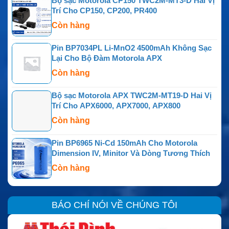
Bộ sạc Motorola CP150 TWC2M-MT3-D Hai Vị
Trí Cho CP150, CP200, PR400
Còn hàng
Pin BP7034PL Li-MnO2 4500mAh Không Sạc
Lại Cho Bộ Đàm Motorola APX
Còn hàng
Bộ sạc Motorola APX TWC2M-MT19-D Hai Vị
Trí Cho APX6000, APX7000, APX800
Còn hàng
Pin BP6965 Ni-Cd 150mAh Cho Motorola
Dimension IV, Minitor Và Dòng Tương Thích
Còn hàng
BÁO CHÍ NÓI VỀ CHÚNG TÔI