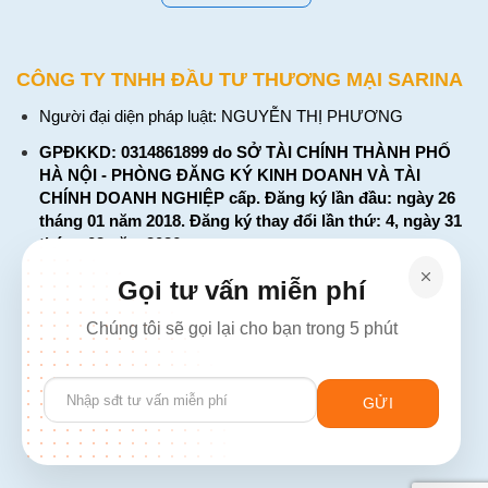
CÔNG TY TNHH ĐẦU TƯ THƯƠNG MẠI SARINA
Người đại diện pháp luật: NGUYỄN THỊ PHƯƠNG
GPĐKKD: 0314861899 do SỞ TÀI CHÍNH THÀNH PHỐ
HÀ NỘI - PHÒNG ĐĂNG KÝ KINH DOANH VÀ TÀI
CHÍNH DOANH NGHIỆP cấp. Đăng ký lần đầu: ngày 26
tháng 01 năm 2018. Đăng ký thay đổi lần thứ: 4, ngày 31
tháng 03 năm 2026
226 Đường Láng, Đống Đa, Hà Nội
Gọi tư vấn miễn phí
137 Đường Hòa Hưng, Phường 12, Quận 10, TP. Hồ Chí
Chúng tôi sẽ gọi lại cho bạn trong 5 phút
Minh
Hotline: 1900 2106 - 0386 001 001
Please
Email:
Giaiphap3g@gmail.com
leave
this
field