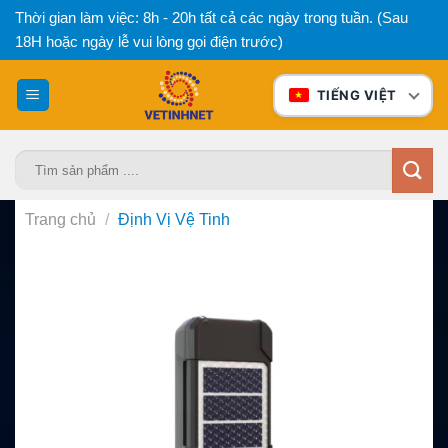
Bỏ
Thời gian làm việc: 8h - 20h tất cả các ngày trong tuần. (Sau
qua
18H hoặc ngày lễ vui lòng gọi điện trước)
nội
dung
TIẾNG VIỆT
Tìm
kiếm:
Trang chủ
/
Định Vị Vệ Tinh