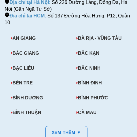
Địa chỉ tại Hà Nội:
Số 226 Đường Láng, Đống Đa, Hà
Nội (Gần Ngã Tư Sở)
Địa chỉ tại HCM:
Số 137 Đường Hòa Hưng, P12, Quận
10
AN GIANG
BÀ RỊA - VŨNG TÀU
BẮC GIANG
BẮC KẠN
BẠC LIÊU
BẮC NINH
BẾN TRE
BÌNH ĐỊNH
BÌNH DƯƠNG
BÌNH PHƯỚC
BÌNH THUẬN
CÀ MAU
XEM THÊM ▼