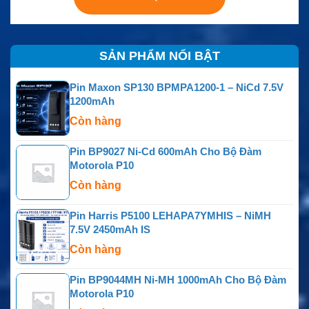
SẢN PHẨM NỔI BẬT
Pin Maxon SP130 BPMPA1200-1 – NiCd 7.5V
1200mAh
Còn hàng
Pin BP9027 Ni-Cd 600mAh Cho Bộ Đàm
Motorola P10
Còn hàng
Pin Harris P5100 LEHAPA7YMHIS – NiMH
7.5V 2450mAh IS
Còn hàng
Pin BP9044MH Ni-MH 1000mAh Cho Bộ Đàm
Motorola P10