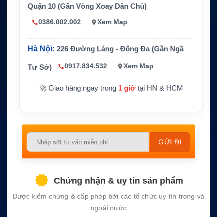
Quận 10 (Gần Vòng Xoay Dân Chủ)
Pin
Lithium Polymer 150mAh
0386.002.002
Xem Map
Thời gian
Khoảng 5 giờ nắng trực tiếp từ pin cạn
sạc
Hà Nội:
226 Đường Láng - Đống Đa (Gần Ngã
Tần suất
Tùy cấu hình, thường từ 30 phút đến 24 giờ
báo cáo
0917.834.532
Xem Map
Tư Sở)
Tính năn
GPS, anten tích hợp, cấu hình Bluetooth, bả
🚀 Giao hàng ngay trong
1 giờ
tại HN & HCM
g chính
n đồ trực tuyến và geofencing
Please
leave
this
field
Chứng nhận & uy tín sản phẩm
empty.
Được kiểm chứng & cấp phép bởi các tổ chức uy tín trong và
ngoài nước