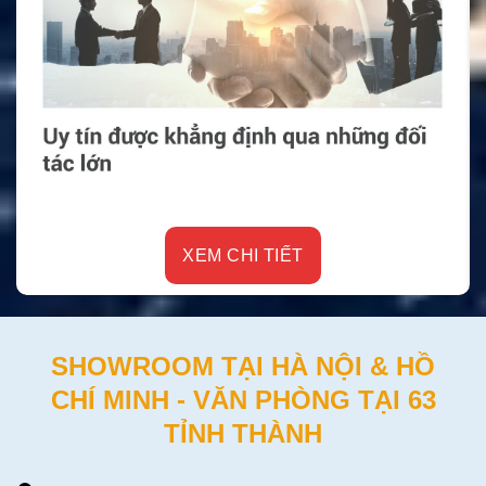
XEM CHI TIẾT
SHOWROOM TẠI HÀ NỘI & HỒ
CHÍ MINH - VĂN PHÒNG TẠI 63
TỈNH THÀNH