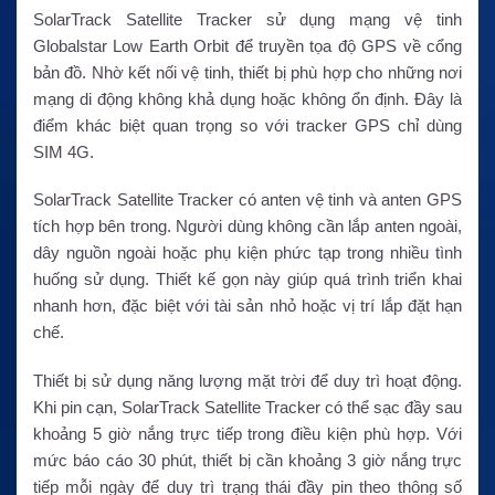
SolarTrack Satellite Tracker sử dụng mạng vệ tinh
Globalstar Low Earth Orbit để truyền tọa độ GPS về cổng
bản đồ. Nhờ kết nối vệ tinh, thiết bị phù hợp cho những nơi
mạng di động không khả dụng hoặc không ổn định. Đây là
điểm khác biệt quan trọng so với tracker GPS chỉ dùng
SIM 4G.
SolarTrack Satellite Tracker có anten vệ tinh và anten GPS
tích hợp bên trong. Người dùng không cần lắp anten ngoài,
dây nguồn ngoài hoặc phụ kiện phức tạp trong nhiều tình
huống sử dụng. Thiết kế gọn này giúp quá trình triển khai
nhanh hơn, đặc biệt với tài sản nhỏ hoặc vị trí lắp đặt hạn
chế.
Thiết bị sử dụng năng lượng mặt trời để duy trì hoạt động.
Khi pin cạn, SolarTrack Satellite Tracker có thể sạc đầy sau
khoảng 5 giờ nắng trực tiếp trong điều kiện phù hợp. Với
mức báo cáo 30 phút, thiết bị cần khoảng 3 giờ nắng trực
tiếp mỗi ngày để duy trì trạng thái đầy pin theo thông số