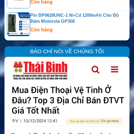
Còn hàng
Pin BP9628UNC-1 Ni-Cd 1200mAh Cho Bộ
Đàm Motorola GP300
Còn hàng
BÁO CHÍ NÓI VỀ CHÚNG TÔI