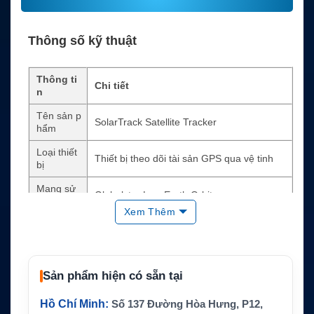
Thông số kỹ thuật
Thông ti
Chi tiết
n
Tên sản p
SolarTrack Satellite Tracker
hẩm
Loại thiết
Thiết bị theo dõi tài sản GPS qua vệ tinh
bị
Mạng sử
Globalstar Low Earth Orbit
dụng
Xem Thêm
Kích thướ
58 x 32 x 18,5mm
c
Trọng lượ
24g
ng
Sản phẩm hiện có sẵn tại
Nguồn nă
Hồ Chí Minh:
Số 137 Đường Hòa Hưng, P12,
Sạc năng lượng mặt trời
ng lượng