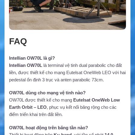
FAQ
Intellian OW70L là gì?
Intellian OW70L
là terminal vệ tinh dual parabolic cho đất
liền, được thiết kế cho mạng Eutelsat OneWeb LEO với hai
pedestal ổn định 3 trục và anten parabolic 73cm.
OW70L dùng cho mạng vệ tinh nào?
OW70L được thiết kế cho mạng
Eutelsat OneWeb Low
Earth Orbit – LEO
, phục vụ kết nối băng rộng cho các
điểm triển khai trên đất liền.
OW70L hoạt động trên băng tần nào?
Thiết bị hoạt động trên
Ku-band
, với tần số phát
14.0–