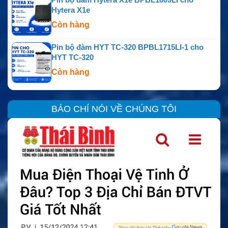
Hytera X1e
Còn hàng
Pin bộ đàm HYT TC-320 BPBL1715LI-1 cho
HYT TC-320
Còn hàng
BÁO CHÍ NÓI VỀ CHÚNG TÔI