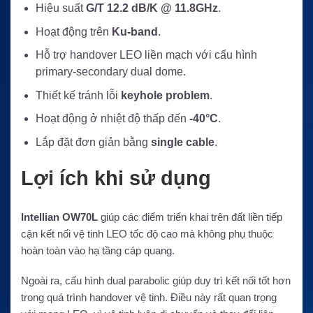
Hiệu suất
G/T 12.2 dB/K @ 11.8GHz
.
Hoạt động trên
Ku-band
.
Hỗ trợ handover LEO liền mạch với cấu hình
primary-secondary dual dome.
Thiết kế tránh lỗi
keyhole problem
.
Hoạt động ở nhiệt độ thấp đến
-40°C
.
Lắp đặt đơn giản bằng
single cable
.
Lợi ích khi sử dụng
Intellian OW70L
giúp các điểm triển khai trên đất liền tiếp
cận kết nối vệ tinh LEO tốc độ cao mà không phụ thuộc
hoàn toàn vào hạ tầng cáp quang.
Ngoài ra, cấu hình dual parabolic giúp duy trì kết nối tốt hơn
trong quá trình handover vệ tinh. Điều này rất quan trọng