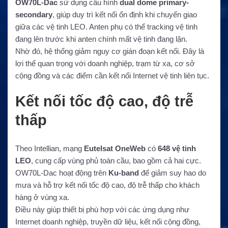
OW70L-Dac
sử dụng cấu hình
dual dome primary-
secondary
, giúp duy trì kết nối ổn định khi chuyển giao
giữa các vệ tinh LEO. Anten phụ có thể tracking vệ tinh
đang lên trước khi anten chính mất vệ tinh đang lặn.
Nhờ đó, hệ thống giảm nguy cơ gián đoạn kết nối. Đây là
lợi thế quan trọng với doanh nghiệp, trạm từ xa, cơ sở
cộng đồng và các điểm cần kết nối Internet vệ tinh liên tục.
Kết nối tốc độ cao, độ trễ
thấp
Theo Intellian, mạng
Eutelsat OneWeb
có
648 vệ tinh
LEO
, cung cấp vùng phủ toàn cầu, bao gồm cả hai cực.
OW70L-Dac hoạt động trên
Ku-band
để giảm suy hao do
mưa và hỗ trợ kết nối tốc độ cao, độ trễ thấp cho khách
hàng ở vùng xa.
Điều này giúp thiết bị phù hợp với các ứng dụng như
Internet doanh nghiệp, truyền dữ liệu, kết nối cộng đồng,