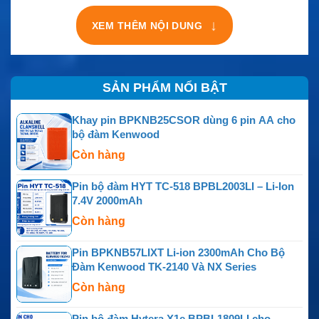
↓
XEM THÊM NỘI DUNG
SẢN PHẨM NỔI BẬT
Khay pin BPKNB25CSOR dùng 6 pin AA cho
bộ đàm Kenwood
Còn hàng
Pin bộ đàm HYT TC-518 BPBL2003LI – Li-Ion
7.4V 2000mAh
Còn hàng
Pin BPKNB57LIXT Li-ion 2300mAh Cho Bộ
Đàm Kenwood TK-2140 Và NX Series
Còn hàng
Pin bộ đàm Hytera X1e BPBL1809LI cho