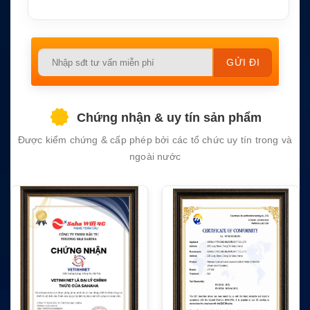
Please
leave
this
field
Chứng nhận & uy tín sản phẩm
empty.
Được kiểm chứng & cấp phép bởi các tổ chức uy tín trong và
ngoài nước