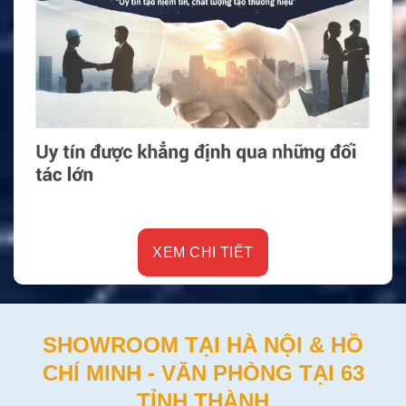
XEM CHI TIẾT
SHOWROOM TẠI HÀ NỘI & HỒ
CHÍ MINH - VĂN PHÒNG TẠI 63
TỈNH THÀNH