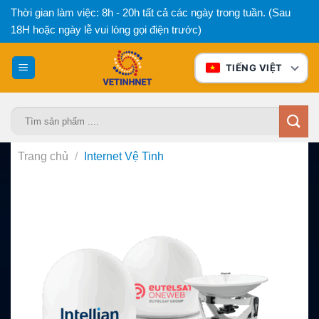
Bỏ
Thời gian làm việc: 8h - 20h tất cả các ngày trong tuần. (Sau
qua
18H hoặc ngày lễ vui lòng gọi điện trước)
nội
dung
TIẾNG VIỆT
Tìm
kiếm:
Trang chủ
/
Internet Vệ Tinh