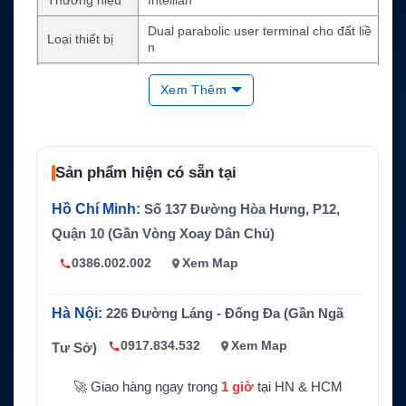
Dual parabolic user terminal cho đất liề
Loại thiết bị
n
Mạng vệ tinh
Eutelsat OneWeb LEO
Xem Thêm
Băng tần
Ku-band
Kích thước ra
84.5 x 77cm
dome
Sản phẩm hiện có sẵn tại
Reflector
73cm / 28.7 inch
Hồ Chí Minh:
Số 137 Đường Hòa Hưng, P12,
Tần số
TX 14.0–14.5GHz; RX 10.7–12.7GHz
Quận 10 (Gần Vòng Xoay Dân Chủ)
TX Gain 38.4 dBi; RX Gain 36.0 dBi; G/
Hiệu suất RF
0386.002.002
Xem Map
T 12.2 dB/K
Tính năng chí
Dual dome, 3 axis stabilization, single c
nh
able
Hà Nội:
226 Đường Láng - Đống Đa (Gần Ngã
0917.834.532
Xem Map
Tư Sở)
🚀 Giao hàng ngay trong
1 giờ
tại HN & HCM