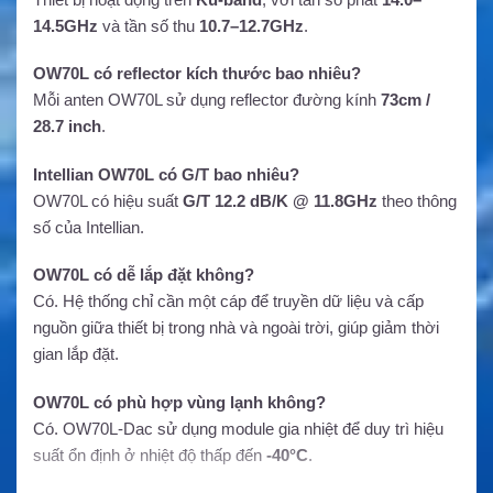
14.5GHz
và tần số thu
10.7–12.7GHz
.
OW70L có reflector kích thước bao nhiêu?
Mỗi anten OW70L sử dụng reflector đường kính
73cm /
28.7 inch
.
Intellian OW70L có G/T bao nhiêu?
OW70L có hiệu suất
G/T 12.2 dB/K @ 11.8GHz
theo thông
số của Intellian.
OW70L có dễ lắp đặt không?
Có. Hệ thống chỉ cần một cáp để truyền dữ liệu và cấp
nguồn giữa thiết bị trong nhà và ngoài trời, giúp giảm thời
gian lắp đặt.
OW70L có phù hợp vùng lạnh không?
Có. OW70L-Dac sử dụng module gia nhiệt để duy trì hiệu
suất ổn định ở nhiệt độ thấp đến
-40°C
.