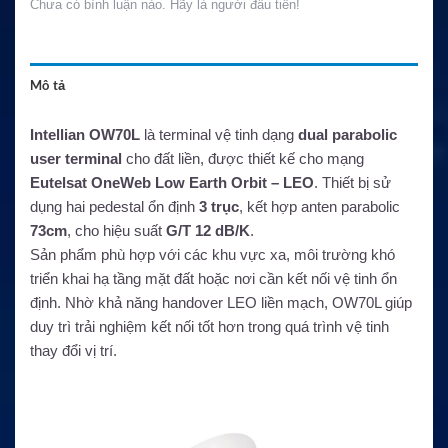
Chưa có bình luận nào. Hãy là người đầu tiên!
Mô tả
Intellian OW70L
là terminal vệ tinh dạng
dual parabolic
user terminal
cho đất liền, được thiết kế cho mạng
Eutelsat OneWeb Low Earth Orbit – LEO
. Thiết bị sử
dụng hai pedestal ổn định
3 trục
, kết hợp anten parabolic
73cm
, cho hiệu suất
G/T 12 dB/K
.
Sản phẩm phù hợp với các khu vực xa, môi trường khó
triển khai hạ tầng mặt đất hoặc nơi cần kết nối vệ tinh ổn
định. Nhờ khả năng handover LEO liền mạch, OW70L giúp
duy trì trải nghiệm kết nối tốt hơn trong quá trình vệ tinh
thay đổi vị trí.