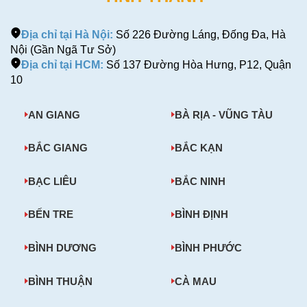
Địa chỉ tại Hà Nội:
Số 226 Đường Láng, Đống Đa, Hà
Nội (Gần Ngã Tư Sở)
Địa chỉ tại HCM:
Số 137 Đường Hòa Hưng, P12, Quận
10
AN GIANG
BÀ RỊA - VŨNG TÀU
BẮC GIANG
BẮC KẠN
BẠC LIÊU
BẮC NINH
BẾN TRE
BÌNH ĐỊNH
BÌNH DƯƠNG
BÌNH PHƯỚC
BÌNH THUẬN
CÀ MAU