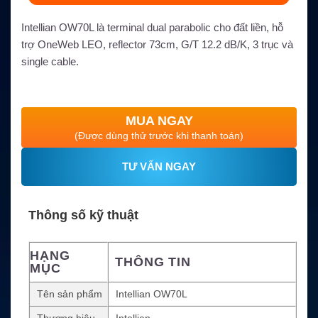
Intellian OW70L là terminal dual parabolic cho đất liền, hỗ
trợ OneWeb LEO, reflector 73cm, G/T 12.2 dB/K, 3 trục và
single cable.
MUA NGAY
(Được dùng thử trước khi thanh toán)
TƯ VẤN NGAY
Thông số kỹ thuật
HẠNG
THÔNG TIN
MỤC
Tên sản phẩm
Intellian OW70L
Thương hiệu
Intellian