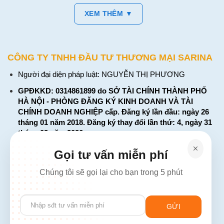
XEM THÊM ▼
CÔNG TY TNHH ĐẦU TƯ THƯƠNG MẠI SARINA
Người đại diện pháp luật: NGUYỄN THỊ PHƯƠNG
GPĐKKD: 0314861899 do SỞ TÀI CHÍNH THÀNH PHỐ
HÀ NỘI - PHÒNG ĐĂNG KÝ KINH DOANH VÀ TÀI
CHÍNH DOANH NGHIỆP cấp. Đăng ký lần đầu: ngày 26
tháng 01 năm 2018. Đăng ký thay đổi lần thứ: 4, ngày 31
tháng 03 năm 2026
226 Đường Láng, Đống Đa, Hà Nội
Gọi tư vấn miễn phí
137 Đường Hòa Hưng, Phường 12, Quận 10, TP. Hồ Chí
Chúng tôi sẽ gọi lại cho bạn trong 5 phút
Minh
Hotline: 1900 2106 - 0386 001 001
Please
Email:
Giaiphap3g@gmail.com
leave