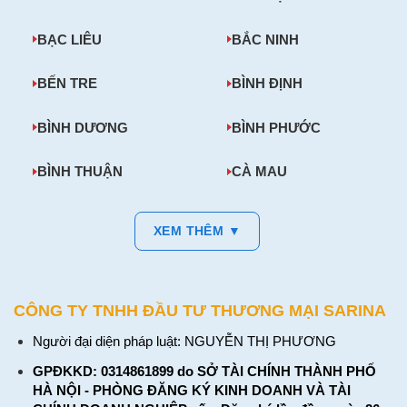
BẠC LIÊU
BẮC NINH
BẾN TRE
BÌNH ĐỊNH
BÌNH DƯƠNG
BÌNH PHƯỚC
BÌNH THUẬN
CÀ MAU
XEM THÊM ▼
CÔNG TY TNHH ĐẦU TƯ THƯƠNG MẠI SARINA
Người đại diện pháp luật: NGUYỄN THỊ PHƯƠNG
GPĐKKD: 0314861899 do SỞ TÀI CHÍNH THÀNH PHỐ
HÀ NỘI - PHÒNG ĐĂNG KÝ KINH DOANH VÀ TÀI