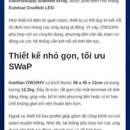
Electronically Scanned Array
, được phát triển cho mạng
Eutelsat OneWeb LEO
.
Nhờ thiết kế điện tử quét chùm, thiết bị có thể duy trì kết nối
ổn định hơn trong các ứng dụng di động. Vì vậy, OW10HV
phù hợp với xe chuyên dụng, phương tiện vận tải, trạm cơ
động và các hệ thống cần kết nối vệ tinh liên tục.
Thiết kế nhỏ gọn, tối ưu
SWaP
Intellian OW10HV
có kích thước
56 x 45 x 12cm
và trọng
lượng
12.2kg
. Đây là mức rất gọn cho một terminal vệ tinh
băng rộng, giúp việc bố trí trên phương tiện hoặc vị trí hạn
chế không gian trở nên thuận tiện hơn.
Ngoài ra, thiết kế low-profile giúp giảm độ cồng kềnh so với
anten truyền thống. Nhờ đó, hệ thống phù hợp với các ứng
dụng cần tính cơ động, nhanh gọn và dễ tích hợp.