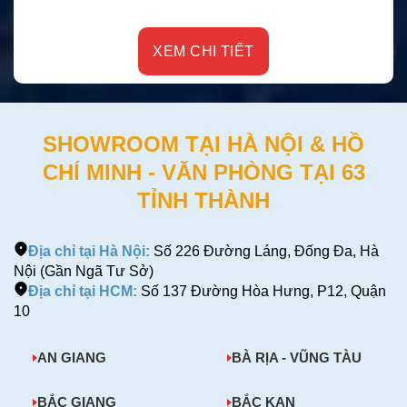
XEM CHI TIẾT
SHOWROOM TẠI HÀ NỘI & HỒ
CHÍ MINH - VĂN PHÒNG TẠI 63
TỈNH THÀNH
Địa chỉ tại Hà Nội:
Số 226 Đường Láng, Đống Đa, Hà
Nội (Gần Ngã Tư Sở)
Địa chỉ tại HCM:
Số 137 Đường Hòa Hưng, P12, Quận
10
AN GIANG
BÀ RỊA - VŨNG TÀU
BẮC GIANG
BẮC KẠN