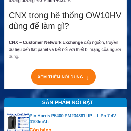
tương đương
-40°F đến +131°F
.
CNX trong hệ thống OW10HV
dùng để làm gì?
CNX – Customer Network Exchange
cấp nguồn, truyền
dữ liệu đến flat panel và kết nối với thiết bị mạng của người
dùng.
XEM THÊM NỘI DUNG
↓
SẢN PHẨM NỔI BẬT
Pin Harris P5400 PM234361LIP – LiPo 7.4V
4100mAh
Còn hàng