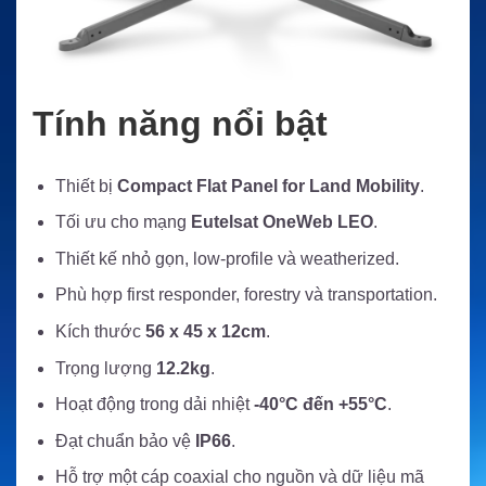
Tính năng nổi bật
Thiết bị
Compact Flat Panel for Land Mobility
.
Tối ưu cho mạng
Eutelsat OneWeb LEO
.
Thiết kế nhỏ gọn, low-profile và weatherized.
Phù hợp first responder, forestry và transportation.
Kích thước
56 x 45 x 12cm
.
Trọng lượng
12.2kg
.
Hoạt động trong dải nhiệt
-40°C đến +55°C
.
Đạt chuẩn bảo vệ
IP66
.
Hỗ trợ một cáp coaxial cho nguồn và dữ liệu mã