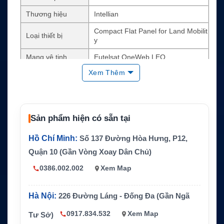
Thương hiệu
Intellian
Compact Flat Panel for Land Mobilit
Loại thiết bị
y
Mạng vệ tinh
Eutelsat OneWeb LEO
Xem Thêm
Kích thước
56 x 45 x 12cm
Trọng lượng
12.2kg / 26.9 lb
Nhiệt độ hoạt độn
-40°C đến +55°C
g
Sản phẩm hiện có sẵn tại
EIRP Dual Carrier
+36.6 dBW
Hồ Chí Minh:
Số 137 Đường Hòa Hưng, P12,
G/T
9 dB/K
Quận 10 (Gần Vòng Xoay Dân Chủ)
Bảo vệ
IP66
0386.002.002
Xem Map
Hà Nội:
226 Đường Láng - Đống Đa (Gần Ngã
0917.834.532
Xem Map
Tư Sở)