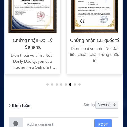
Đại Lý
Chứng nhận CE quốc tế
Chứng nhận FC 
a
Dien thoai ve tinh . Net đạt
Dien thoai ve tinh .
tiêu chuẩn chất lượng quốc
tiêu chuẩn chất lư
h . Net -
tế
tế
yền của
haha tại
m
Sort by
0 Bình luận
POST