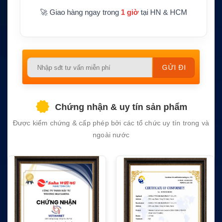
🚀 Giao hàng ngay trong
1 giờ
tại HN & HCM
Please
leave
this
field
Chứng nhận & uy tín sản phẩm
empty.
Được kiểm chứng & cấp phép bởi các tổ chức uy tín trong và
ngoài nước