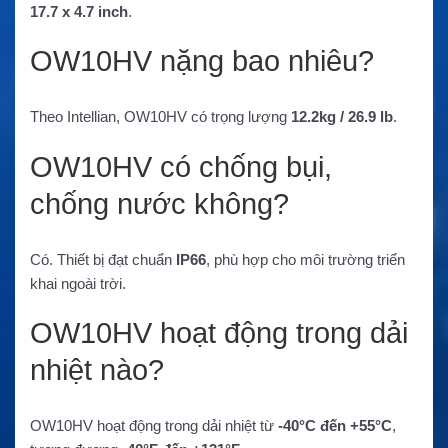
17.7 x 4.7 inch
.
OW10HV nặng bao nhiêu?
Theo Intellian, OW10HV có trọng lượng
12.2kg / 26.9 lb
.
OW10HV có chống bụi,
chống nước không?
Có. Thiết bị đạt chuẩn
IP66
, phù hợp cho môi trường triển
khai ngoài trời.
OW10HV hoạt động trong dải
nhiệt nào?
OW10HV hoạt động trong dải nhiệt từ
-40°C đến +55°C
,