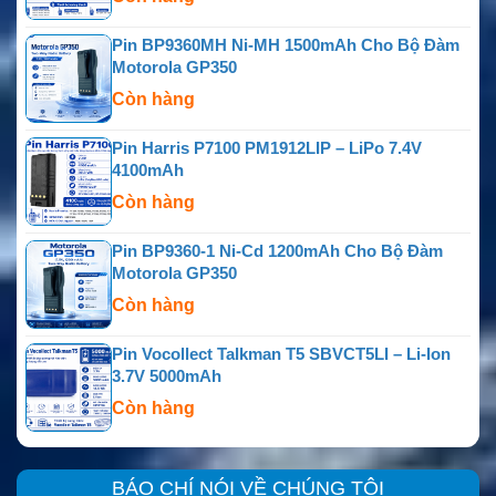
Pin BP9360MH Ni-MH 1500mAh Cho Bộ Đàm
Motorola GP350
Còn hàng
Pin Harris P7100 PM1912LIP – LiPo 7.4V
4100mAh
Còn hàng
Pin BP9360-1 Ni-Cd 1200mAh Cho Bộ Đàm
Motorola GP350
Còn hàng
Pin Vocollect Talkman T5 SBVCT5LI – Li-Ion
3.7V 5000mAh
Còn hàng
BÁO CHÍ NÓI VỀ CHÚNG TÔI