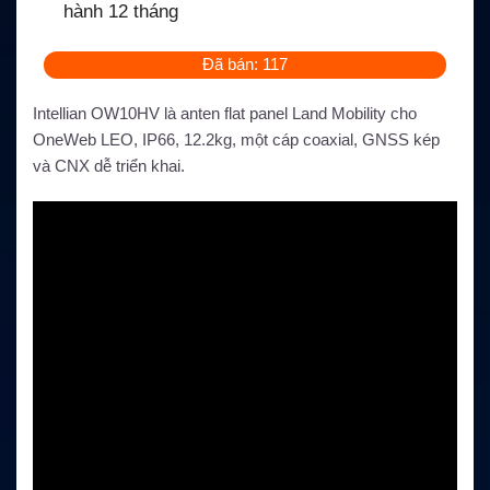
hành 12 tháng
Đã bán: 117
Intellian OW10HV là anten flat panel Land Mobility cho
OneWeb LEO, IP66, 12.2kg, một cáp coaxial, GNSS kép
và CNX dễ triển khai.