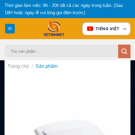
Bỏ
Thời gian làm việc: 8h - 20h tất cả các ngày trong tuần. (Sau
qua
18H hoặc ngày lễ vui lòng gọi điện trước)
nội
dung
TIẾNG VIỆT
Tìm
kiếm:
Trang chủ
/
Sản phẩm