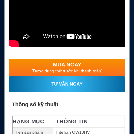
MUA NGAY
(Được dùng thử trước khi thanh toán)
TƯ VẤN NGAY
Thông số kỹ thuật
HẠNG MỤC
THÔNG TIN
Tên sản phẩm
Intellian OW10HV