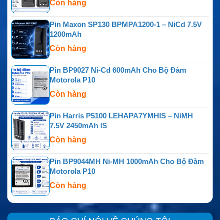
Còn hàng
P15UV
Pin Maxon SP130 BPMPA1200-1 – NiCd 7.5V
1200mAh
Còn hàng
Pin BP9027 Ni-Cd 600mAh Cho Bộ Đàm
Motorola P10
Còn hàng
Pin Harris P5100 LEHAPA7YMHIS – NiMH
7.5V 2450mAh IS
Còn hàng
Pin BP9044MH Ni-MH 1000mAh Cho Bộ Đàm
Motorola P10
Còn hàng