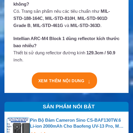
không?
Có. Trang sản phẩm nêu các tiêu chuẩn như
MIL-
STD-188-164C
,
MIL-STD-810H
,
MIL-STD-901D
Grade B
,
MIL-STD-461G
và
MIL-STD-363D
.
Intellian ARC-M4 Block 1 dùng reflector kích thước
bao nhiêu?
Thiết bị sử dụng reflector đường kính
129.3cm / 50.9
inch
.
↓
XEM THÊM NỘI DUNG
SẢN PHẨM NỔI BẬT
Pin Bộ Đàm Cameron Sino CS-BAF130TW.6
Li-ion 2000mAh Cho Baofeng UV-13 Pro, MU-5
MURS, UV-88, RT-85, GM-15 Pro, TP-8 Plus Và