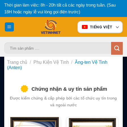
Bỏ
Thời gian làm việc: 8h - 20h tất cả các ngày trong tuần. (Sau
qua
18H hoặc ngày lễ vui lòng gọi điện trước)
nội
dung
TIẾNG VIỆT
Tìm
kiếm:
Trang chủ
/
Phụ Kiện Vệ Tinh
/
Ăng-ten Vệ Tinh
(Anten)
Chứng nhận & uy tín sản phẩm
Được kiểm chứng & cấp phép bởi các tổ chức uy tín trong
và ngoài nước