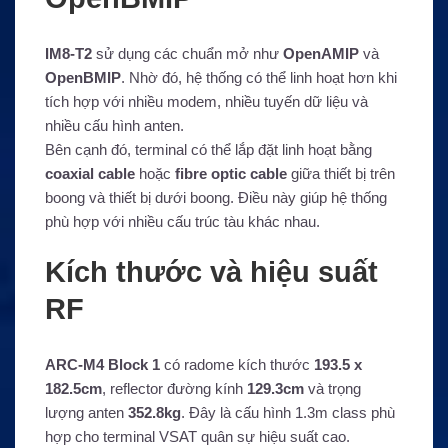
IM8-T2
sử dụng các chuẩn mở như
OpenAMIP
và
OpenBMIP
. Nhờ đó, hệ thống có thể linh hoạt hơn khi
tích hợp với nhiều modem, nhiều tuyến dữ liệu và
nhiều cấu hình anten.
Bên cạnh đó, terminal có thể lắp đặt linh hoạt bằng
coaxial cable
hoặc
fibre optic cable
giữa thiết bị trên
boong và thiết bị dưới boong. Điều này giúp hệ thống
phù hợp với nhiều cấu trúc tàu khác nhau.
Kích thước và hiệu suất
RF
ARC-M4 Block 1
có radome kích thước
193.5 x
182.5cm
, reflector đường kính
129.3cm
và trọng
lượng anten
352.8kg
. Đây là cấu hình 1.3m class phù
hợp cho terminal VSAT quân sự hiệu suất cao.