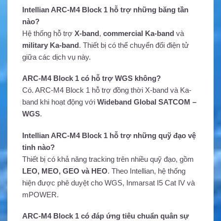
Intellian ARC-M4 Block 1 hỗ trợ những băng tần
nào?
Hệ thống hỗ trợ
X-band
,
commercial Ka-band
và
military Ka-band
. Thiết bị có thể chuyển đổi điện tử
giữa các dịch vụ này.
ARC-M4 Block 1 có hỗ trợ WGS không?
Có. ARC-M4 Block 1 hỗ trợ đồng thời X-band và Ka-
band khi hoạt động với
Wideband Global SATCOM –
WGS
.
Intellian ARC-M4 Block 1 hỗ trợ những quỹ đạo vệ
tinh nào?
Thiết bị có khả năng tracking trên nhiều quỹ đạo, gồm
LEO, MEO, GEO và HEO
. Theo Intellian, hệ thống
hiện được phê duyệt cho WGS, Inmarsat I5 Cat IV và
mPOWER.
ARC-M4 Block 1 có đáp ứng tiêu chuẩn quân sự