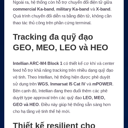
Ngoài ra, hệ thống còn hỗ trợ chuyển đổi điện tử giữa
commercial Ka-band
,
military Ka-band
và
X-band
.
Quá trình chuyển đổi diễn ra bằng điện tử, không cần
thao tác thủ công trên phần cứng terminal.
Tracking đa quỹ đạo
GEO, MEO, LEO và HEO
Intellian ARC-M4 Block 1
có thiết kế cơ khí và center
feed hỗ trợ khả năng tracking trên nhiều dạng quỹ đạo
vệ tinh. Theo Intellian, hệ thống hiện được phê duyệt
sử dụng trên
WGS
,
Inmarsat I5 Cat IV
và
mPOWER
.
Bên cạnh đó, Intellian đang theo đuổi thêm các phê
duyệt type approval trên các quỹ đạo
LEO, MEO,
GEO và HEO
. Điều này giúp hệ thống sẵn sàng hơn
cho hạ tầng vệ tinh thế hệ mới.
Thiết kế resilient cho