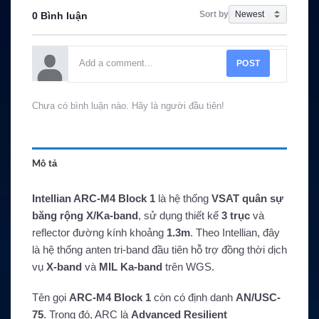
Sort by
0 Bình luận
POST
Chưa có bình luận nào. Hãy là người đầu tiên!
Mô tả
Intellian ARC-M4 Block 1
là hệ thống
VSAT quân sự
băng rộng X/Ka-band
, sử dụng thiết kế
3 trục
và
reflector đường kính khoảng
1.3m
. Theo Intellian, đây
là hệ thống anten tri-band đầu tiên hỗ trợ đồng thời dịch
vụ
X-band
và
MIL Ka-band
trên WGS.
Tên gọi
ARC-M4 Block 1
còn có định danh
AN/USC-
75
. Trong đó, ARC là
Advanced Resilient