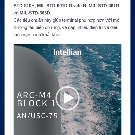
STD-810H
,
MIL-STD-901D Grade B
,
MIL-STD-461G
và
MIL-STD-363D
.
Các tiêu chuẩn này giúp terminal phù hợp hơn với môi
trường tàu biển có rung, va đập, nhiễu điện từ và điều
kiện vận hành khắt khe.
Trình
chơi
Video