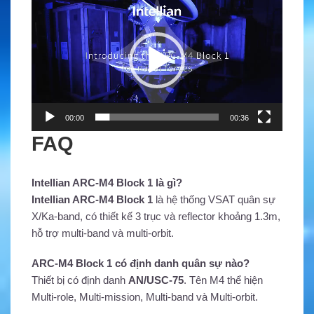
chơi
Video
00:00
00:36
FAQ
Intellian ARC-M4 Block 1 là gì?
Intellian ARC-M4 Block 1
là hệ thống VSAT quân sự
X/Ka-band, có thiết kế 3 trục và reflector khoảng 1.3m,
hỗ trợ multi-band và multi-orbit.
ARC-M4 Block 1 có định danh quân sự nào?
Thiết bị có định danh
AN/USC-75
. Tên M4 thể hiện
Multi-role, Multi-mission, Multi-band và Multi-orbit.