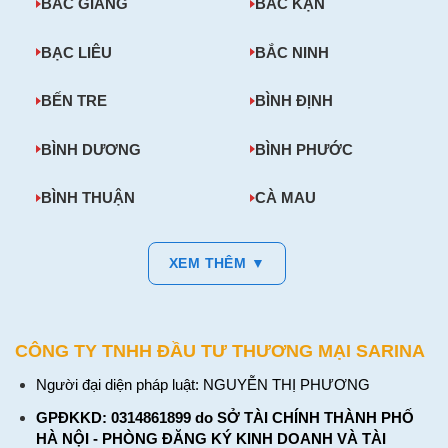
BẮC GIANG
BẮC KẠN
BẠC LIÊU
BẮC NINH
BẾN TRE
BÌNH ĐỊNH
BÌNH DƯƠNG
BÌNH PHƯỚC
BÌNH THUẬN
CÀ MAU
XEM THÊM ▼
CÔNG TY TNHH ĐẦU TƯ THƯƠNG MẠI SARINA
Người đại diện pháp luật: NGUYỄN THỊ PHƯƠNG
GPĐKKD: 0314861899 do SỞ TÀI CHÍNH THÀNH PHỐ
HÀ NỘI - PHÒNG ĐĂNG KÝ KINH DOANH VÀ TÀI