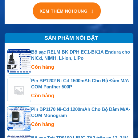
↓
XEM THÊM NỘI DUNG
SẢN PHẨM NỔI BẬT
Bộ sạc RELM BK DPH EC1-BK1A Endura cho
NiCd, NiMH, Li-Ion, LiPo
Còn hàng
Pin BP1202 Ni-Cd 1500mAh Cho Bộ Đàm M/A-
COM Panther 500P
Còn hàng
Pin BP1170 Ni-Cd 1200mAh Cho Bộ Đàm M/A-
COM Monogram
Còn hàng
Bộ sạc Tait TP9100 LEVC-TA3 trên xe 12–24V