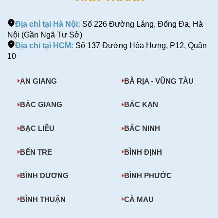
Địa chỉ tại Hà Nội:
Số 226 Đường Láng, Đống Đa, Hà
Nội (Gần Ngã Tư Sở)
Địa chỉ tại HCM:
Số 137 Đường Hòa Hưng, P12, Quận
10
AN GIANG
BÀ RỊA - VŨNG TÀU
BẮC GIANG
BẮC KẠN
BẠC LIÊU
BẮC NINH
BẾN TRE
BÌNH ĐỊNH
BÌNH DƯƠNG
BÌNH PHƯỚC
BÌNH THUẬN
CÀ MAU