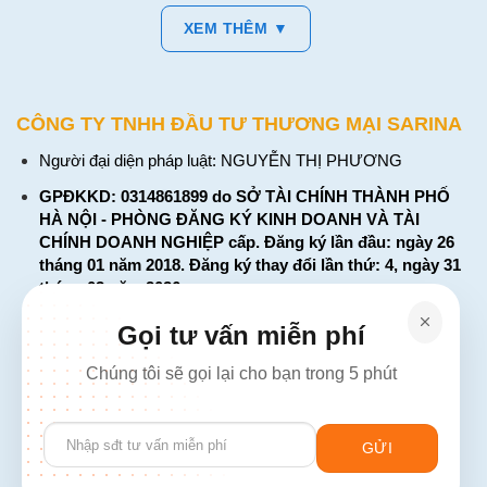
XEM THÊM ▼
CÔNG TY TNHH ĐẦU TƯ THƯƠNG MẠI SARINA
Người đại diện pháp luật: NGUYỄN THỊ PHƯƠNG
GPĐKKD: 0314861899 do SỞ TÀI CHÍNH THÀNH PHỐ
HÀ NỘI - PHÒNG ĐĂNG KÝ KINH DOANH VÀ TÀI
CHÍNH DOANH NGHIỆP cấp. Đăng ký lần đầu: ngày 26
tháng 01 năm 2018. Đăng ký thay đổi lần thứ: 4, ngày 31
tháng 03 năm 2026
226 Đường Láng, Đống Đa, Hà Nội
Gọi tư vấn miễn phí
137 Đường Hòa Hưng, Phường 12, Quận 10, TP. Hồ Chí
Chúng tôi sẽ gọi lại cho bạn trong 5 phút
Minh
Hotline: 1900 2106 - 0386 001 001
Please
Email:
Giaiphap3g@gmail.com
leave