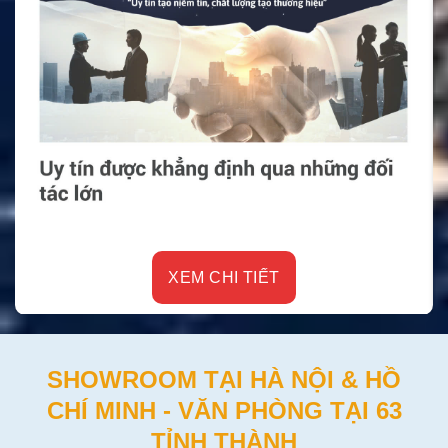
XEM CHI TIẾT
SHOWROOM TẠI HÀ NỘI & HỒ
CHÍ MINH - VĂN PHÒNG TẠI 63
TỈNH THÀNH