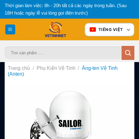
Bỏ
Thời gian làm việc: 8h - 20h tất cả các ngày trong tuần. (Sau
qua
18H hoặc ngày lễ vui lòng gọi điện trước)
nội
dung
TIẾNG VIỆT
Tìm
kiếm:
Trang chủ
/
Phụ Kiện Vệ Tinh
/
Ăng-ten Vệ Tinh
(Anten)