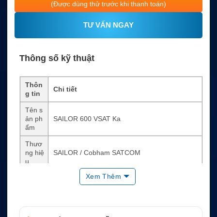
(Được dùng thử trước khi thanh toán)
TƯ VẤN NGAY
Thông số kỹ thuật
Thôn
Chi tiết
g tin
Tên s
ản ph
SAILOR 600 VSAT Ka
ẩm
Thươ
ng hiệ
SAILOR / Cobham SATCOM
u
Xem Thêm
Loại t
Anten VSAT hàng hải Ka-band
hiết bị
Mạng
vệ tin
Telenor THOR 7 HTS