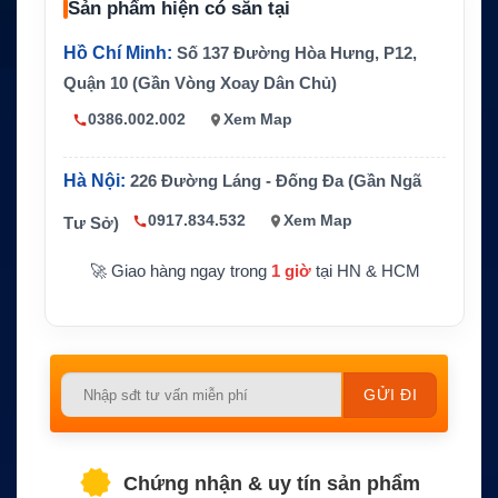
Sản phẩm hiện có sẵn tại
h
Refle
Hồ Chí Minh:
Số 137 Đường Hòa Hưng, P12,
65cm / 25.5 inch
ctor
Quận 10 (Gần Vòng Xoay Dân Chủ)
Kích t
0386.002.002
Xem Map
hước
Đường kính 82cm, cao 91cm
ADU
Hà Nội:
226 Đường Láng - Đống Đa (Gần Ngã
Trọng
lượng
Khoảng 37kg
0917.834.532
Xem Map
ADU
Tư Sở)
Tần s
Rx 19.2–20.2GHz, Tx 29.0–30.0GHz
🚀 Giao hàng ngay trong
1 giờ
tại HN & HCM
ố
Góc n
-28° đến +120°
âng
Tính
Ổn định 3 trục, gyro-free operation, One-Touch
Please
năng
Commissioning, single 50Ω coax, web interface,
leave
chính
SNMP/syslog
this
field
Chứng nhận & uy tín sản phẩm
empty.