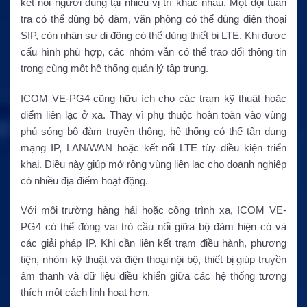
kết nối người dùng tại nhiều vị trí khác nhau. Một đội tuần
tra có thể dùng bộ đàm, văn phòng có thể dùng điện thoại
SIP, còn nhân sự di động có thể dùng thiết bị LTE. Khi được
cấu hình phù hợp, các nhóm vẫn có thể trao đổi thông tin
trong cùng một hệ thống quản lý tập trung.
ICOM VE-PG4 cũng hữu ích cho các trạm kỹ thuật hoặc
điểm liên lạc ở xa. Thay vì phụ thuộc hoàn toàn vào vùng
phủ sóng bộ đàm truyền thống, hệ thống có thể tận dụng
mạng IP, LAN/WAN hoặc kết nối LTE tùy điều kiện triển
khai. Điều này giúp mở rộng vùng liên lạc cho doanh nghiệp
có nhiều địa điểm hoạt động.
Với môi trường hàng hải hoặc công trình xa, ICOM VE-
PG4 có thể đóng vai trò cầu nối giữa bộ đàm hiện có và
các giải pháp IP. Khi cần liên kết trạm điều hành, phương
tiện, nhóm kỹ thuật và điện thoại nội bộ, thiết bị giúp truyền
âm thanh và dữ liệu điều khiển giữa các hệ thống tương
thích một cách linh hoạt hơn.