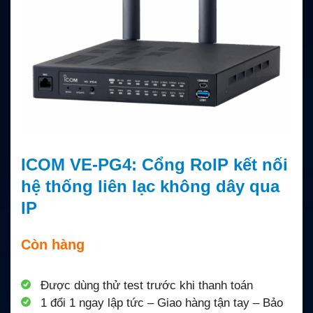
ICOM VE-PG4: Cổng RoIP kết nối
hệ thống liên lạc không dây qua
IP
Còn hàng
Được dùng thử test trước khi thanh toán
1 đổi 1 ngay lập tức – Giao hàng tận tay – Bảo