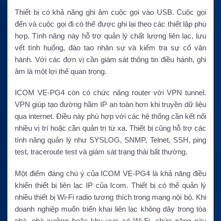
Thiết bị có khả năng ghi âm cuộc gọi vào USB. Cuộc gọi
đến và cuộc gọi đi có thể được ghi lại theo các thiết lập phù
hợp. Tính năng này hỗ trợ quản lý chất lượng liên lạc, lưu
vết tình huống, đào tạo nhân sự và kiểm tra sự cố vận
hành. Với các đơn vị cần giám sát thông tin điều hành, ghi
âm là một lợi thế quan trọng.
ICOM VE-PG4 còn có chức năng router với VPN tunnel.
VPN giúp tạo đường hầm IP an toàn hơn khi truyền dữ liệu
qua internet. Điều này phù hợp với các hệ thống cần kết nối
nhiều vị trí hoặc cần quản trị từ xa. Thiết bị cũng hỗ trợ các
tính năng quản lý như SYSLOG, SNMP, Telnet, SSH, ping
test, traceroute test và giám sát trạng thái bất thường.
Một điểm đáng chú ý của ICOM VE-PG4 là khả năng điều
khiển thiết bị liên lạc IP của Icom. Thiết bị có thể quản lý
nhiều thiết bị Wi-Fi radio tương thích trong mạng nội bộ. Khi
doanh nghiệp muốn triển khai liên lạc không dây trong tòa
nhà, nhà xưởng hoặc khu vực có Wi-Fi, chức năng này