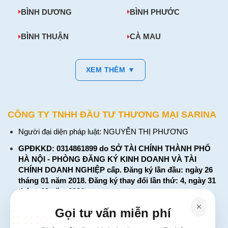
BÌNH DƯƠNG
BÌNH PHƯỚC
BÌNH THUẬN
CÀ MAU
XEM THÊM ▼
CÔNG TY TNHH ĐẦU TƯ THƯƠNG MẠI SARINA
Người đại diện pháp luật: NGUYỄN THỊ PHƯƠNG
GPĐKKD: 0314861899 do SỞ TÀI CHÍNH THÀNH PHỐ
HÀ NỘI - PHÒNG ĐĂNG KÝ KINH DOANH VÀ TÀI
CHÍNH DOANH NGHIỆP cấp. Đăng ký lần đầu: ngày 26
tháng 01 năm 2018. Đăng ký thay đổi lần thứ: 4, ngày 31
tháng 03 năm 2026
226 Đường Láng, Đống Đa, Hà Nội
Gọi tư vấn miễn phí
137 Đường Hòa Hưng, Phường 12, Quận 10, TP. Hồ Chí