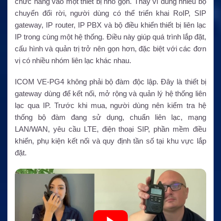
chức năng vào một thiết bị nhỏ gọn. Thay vì dùng nhiều bộ
chuyển đổi rời, người dùng có thể triển khai RoIP, SIP
gateway, IP router, IP PBX và bộ điều khiển thiết bị liên lạc
IP trong cùng một hệ thống. Điều này giúp quá trình lắp đặt,
cấu hình và quản trị trở nên gọn hơn, đặc biệt với các đơn
vị có nhiều nhóm liên lạc khác nhau.
ICOM VE-PG4 không phải bộ đàm độc lập. Đây là thiết bị
gateway dùng để kết nối, mở rộng và quản lý hệ thống liên
lạc qua IP. Trước khi mua, người dùng nên kiểm tra hệ
thống bộ đàm đang sử dụng, chuẩn liên lạc, mạng
LAN/WAN, yêu cầu LTE, điện thoại SIP, phần mềm điều
khiển, phụ kiện kết nối và quy định tần số tại khu vực lắp
đặt.