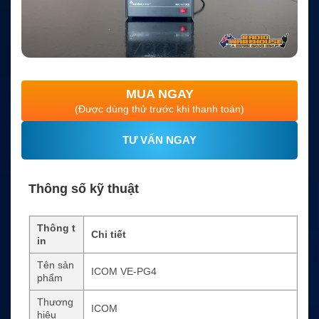
MUA NGAY
(Được dùng thử trước khi thanh toán)
TƯ VẤN NGAY
Thông số kỹ thuật
Thông t
Chi tiết
in
Tên sản
ICOM VE-PG4
phẩm
Thương
ICOM
hiệu