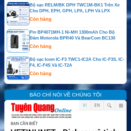
Bộ sạc RELM/BK DPH TWC1M-BK1 Trên Xe
Cho DPH, EPH, GPH, LPA, LPH Và LPX
Còn hàng
Pin BP4071MH-1 Ni-MH 1300mAh Cho Bộ
Đàm Motorola BPR40 Và BearCom BC130
Còn hàng
Bộ sạc Icom IC-F3 TWC1-IC2A Cho IC-F3S, IC-
F4, IC-F4S Và IC-T2A
Còn hàng
BÁO CHÍ NÓI VỀ CHÚNG TÔI