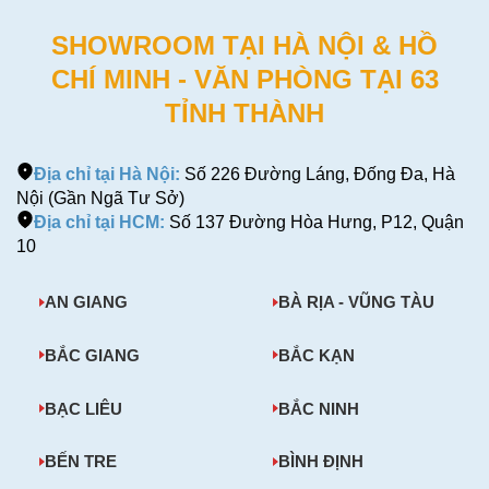
SHOWROOM TẠI HÀ NỘI & HỒ
CHÍ MINH - VĂN PHÒNG TẠI 63
TỈNH THÀNH
Địa chỉ tại Hà Nội:
Số 226 Đường Láng, Đống Đa, Hà
Nội (Gần Ngã Tư Sở)
Địa chỉ tại HCM:
Số 137 Đường Hòa Hưng, P12, Quận
10
AN GIANG
BÀ RỊA - VŨNG TÀU
BẮC GIANG
BẮC KẠN
BẠC LIÊU
BẮC NINH
BẾN TRE
BÌNH ĐỊNH