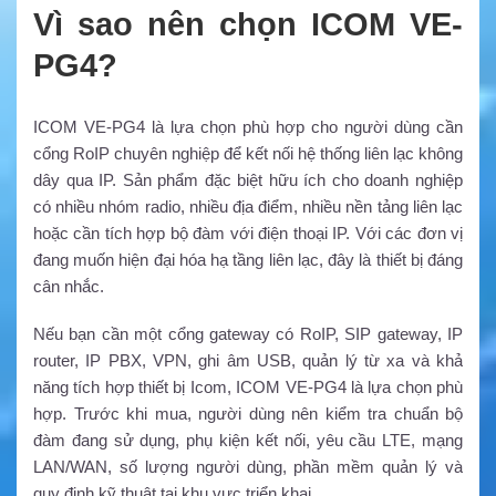
Vì sao nên chọn ICOM VE-
PG4?
ICOM VE-PG4 là lựa chọn phù hợp cho người dùng cần
cổng RoIP chuyên nghiệp để kết nối hệ thống liên lạc không
dây qua IP. Sản phẩm đặc biệt hữu ích cho doanh nghiệp
có nhiều nhóm radio, nhiều địa điểm, nhiều nền tảng liên lạc
hoặc cần tích hợp bộ đàm với điện thoại IP. Với các đơn vị
đang muốn hiện đại hóa hạ tầng liên lạc, đây là thiết bị đáng
cân nhắc.
Nếu bạn cần một cổng gateway có RoIP, SIP gateway, IP
router, IP PBX, VPN, ghi âm USB, quản lý từ xa và khả
năng tích hợp thiết bị Icom, ICOM VE-PG4 là lựa chọn phù
hợp. Trước khi mua, người dùng nên kiểm tra chuẩn bộ
đàm đang sử dụng, phụ kiện kết nối, yêu cầu LTE, mạng
LAN/WAN, số lượng người dùng, phần mềm quản lý và
quy định kỹ thuật tại khu vực triển khai.