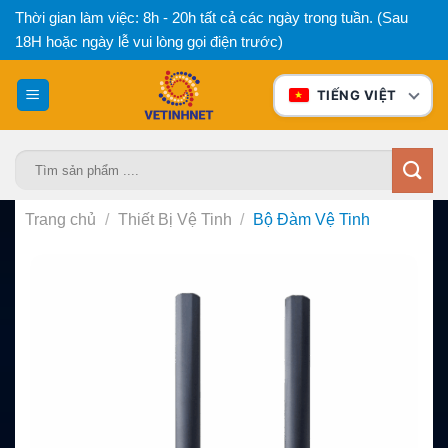
Bỏ
Thời gian làm việc: 8h - 20h tất cả các ngày trong tuần. (Sau
qua
18H hoặc ngày lễ vui lòng gọi điện trước)
nội
dung
TIẾNG VIỆT
Tìm
kiếm:
Trang chủ
/
Thiết Bị Vệ Tinh
/
Bộ Đàm Vệ Tinh