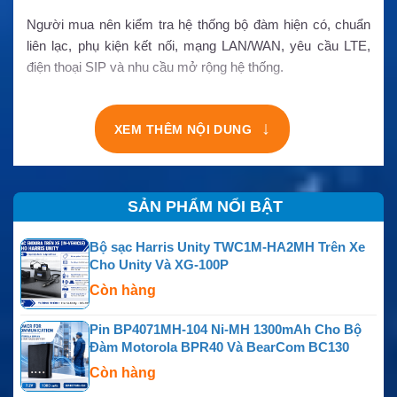
Người mua nên kiểm tra hệ thống bộ đàm hiện có, chuẩn
liên lạc, phụ kiện kết nối, mạng LAN/WAN, yêu cầu LTE,
điện thoại SIP và nhu cầu mở rộng hệ thống.
↓
XEM THÊM NỘI DUNG
SẢN PHẨM NỔI BẬT
Bộ sạc Harris Unity TWC1M-HA2MH Trên Xe
Cho Unity Và XG-100P
Còn hàng
Pin BP4071MH-104 Ni-MH 1300mAh Cho Bộ
Đàm Motorola BPR40 Và BearCom BC130
Còn hàng