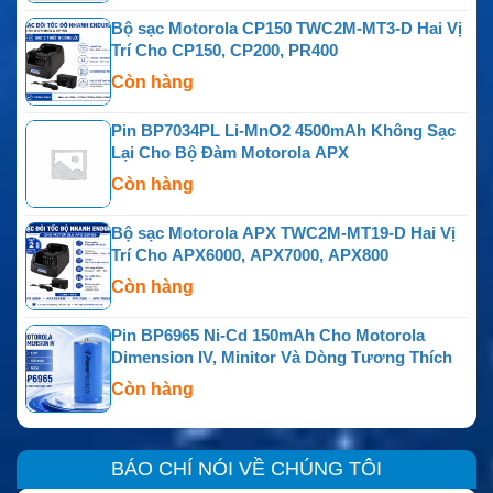
Bộ sạc Motorola CP150 TWC2M-MT3-D Hai Vị
Trí Cho CP150, CP200, PR400
Còn hàng
Pin BP7034PL Li-MnO2 4500mAh Không Sạc
Lại Cho Bộ Đàm Motorola APX
Còn hàng
Bộ sạc Motorola APX TWC2M-MT19-D Hai Vị
Trí Cho APX6000, APX7000, APX800
Còn hàng
Pin BP6965 Ni-Cd 150mAh Cho Motorola
Dimension IV, Minitor Và Dòng Tương Thích
Còn hàng
BÁO CHÍ NÓI VỀ CHÚNG TÔI