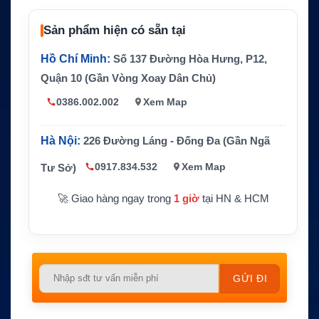
u ra
Thời lượng p
Sản phẩm hiện có sẵn tại
Khoảng 11 giờ
in
Hồ Chí Minh:
Số 137 Đường Hòa Hưng, P12,
Pin
Li-ion 1570mAh
Quận 10 (Gần Vòng Xoay Dân Chủ)
Chuẩn chốn
IPX7
g nước
0386.002.002
Xem Map
Tính năng n
Float’n Flash, nổi trên nước, sạc USB
ổi bật
Hà Nội:
226 Đường Láng - Đống Đa (Gần Ngã
Trọng lượng
Khoảng 220g
0917.834.532
Xem Map
Tư Sở)
Độ dày thân
Khoảng 30.5mm
🚀 Giao hàng ngay trong
1 giờ
tại HN & HCM
máy
Tàu thuyền, du thuyền, ca nô, kayak, ho
Ứng dụng
ạt động ven biển
Please
leave
this