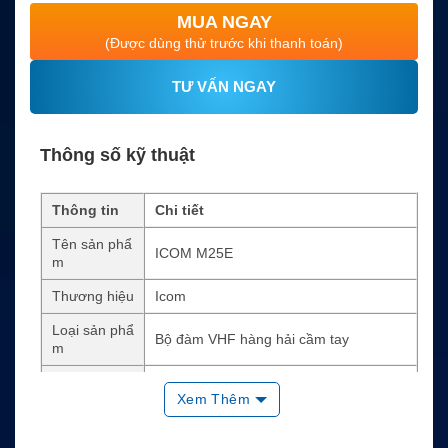
MUA NGAY
(Được dùng thử trước khi thanh toán)
TƯ VẤN NGAY
Thông số kỹ thuật
Thông tin
Chi tiết
Tên sản phẩ
ICOM M25E
m
Thương hiệu
Icom
Loại sản phẩ
Bộ đàm VHF hàng hải cầm tay
m
Công suất p
5W
Xem Thêm
hát
Âm thanh đầ
700mW