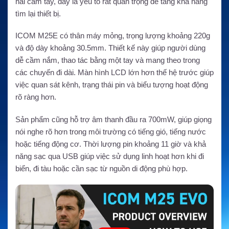
hải cầm tay, đây là yếu tố rất quan trọng để tăng khả năng
tìm lại thiết bị.
ICOM M25E có thân máy mỏng, trọng lượng khoảng 220g
và độ dày khoảng 30.5mm. Thiết kế này giúp người dùng
dễ cầm nắm, thao tác bằng một tay và mang theo trong
các chuyến đi dài. Màn hình LCD lớn hơn thế hệ trước giúp
việc quan sát kênh, trạng thái pin và biểu tượng hoạt động
rõ ràng hơn.
Sản phẩm cũng hỗ trợ âm thanh đầu ra 700mW, giúp giọng
nói nghe rõ hơn trong môi trường có tiếng gió, tiếng nước
hoặc tiếng động cơ. Thời lượng pin khoảng 11 giờ và khả
năng sạc qua USB giúp việc sử dụng linh hoạt hơn khi đi
biển, đi tàu hoặc cần sạc từ nguồn di động phù hợp.