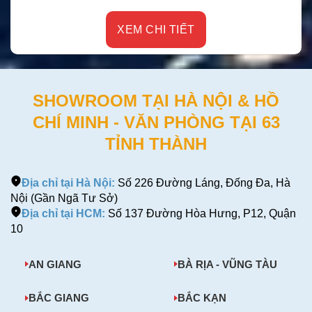
XEM CHI TIẾT
SHOWROOM TẠI HÀ NỘI & HỒ
CHÍ MINH - VĂN PHÒNG TẠI 63
TỈNH THÀNH
Địa chỉ tại Hà Nội:
Số 226 Đường Láng, Đống Đa, Hà
Nội (Gần Ngã Tư Sở)
Địa chỉ tại HCM:
Số 137 Đường Hòa Hưng, P12, Quận
10
AN GIANG
BÀ RỊA - VŨNG TÀU
BẮC GIANG
BẮC KẠN