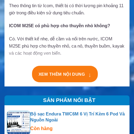
Theo thông tin từ Icom, thiết bị có thời lượng pin khoảng 11
giờ trong điều kiện sử dụng tiêu chuẩn.
ICOM M25E có phù hợp cho thuyền nhỏ không?
Có. Với thiết kế nhẹ, dễ cầm và nổi trên nước, ICOM
M25E phù hợp cho thuyền nhỏ, ca nô, thuyền buồm, kayak
và các hoạt động ven biển.
↓
XEM THÊM NỘI DUNG
SẢN PHẨM NỔI BẬT
Bộ sạc Endura TWC6M 6 Vị Trí Kèm 6 Pod Và
Nguồn Ngoài
Còn hàng