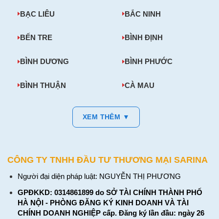
BẠC LIÊU
BẮC NINH
BẾN TRE
BÌNH ĐỊNH
BÌNH DƯƠNG
BÌNH PHƯỚC
BÌNH THUẬN
CÀ MAU
XEM THÊM ▼
CÔNG TY TNHH ĐẦU TƯ THƯƠNG MẠI SARINA
Người đại diện pháp luật: NGUYỄN THỊ PHƯƠNG
GPĐKKD: 0314861899 do SỞ TÀI CHÍNH THÀNH PHỐ
HÀ NỘI - PHÒNG ĐĂNG KÝ KINH DOANH VÀ TÀI
CHÍNH DOANH NGHIỆP cấp. Đăng ký lần đầu: ngày 26