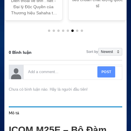
Dien thoai ve tinh . Net -
tế
Đại lý Độc Quyền của
Thương hiệu Sahaha tại
Việt Nam
Sort by
0 Bình luận
POST
Chưa có bình luận nào. Hãy là người đầu tiên!
Mô tả
ICOM M25E – Bộ Đàm