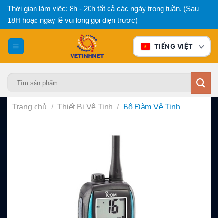
Bỏ
Thời gian làm việc: 8h - 20h tất cả các ngày trong tuần. (Sau
qua
18H hoặc ngày lễ vui lòng gọi điện trước)
nội
dung
TIẾNG VIỆT
Tìm
kiếm:
Trang chủ
/
Thiết Bị Vệ Tinh
/
Bộ Đàm Vệ Tinh