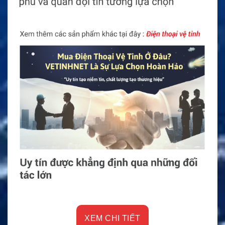
Vì sao nên chọn Pin Ni-MH
Bộ Đàm Model NTN7144?
Pin Ni-MH Bộ Đàm Model NTN7144 là lựa chọn phù hợp
cho người dùng đang sử dụng Motorola MTX838,
MTX2000, MTX8000, MTX9000, GP900, GP1200, HT1000,
JT1000 hoặc MTS2000. Sản phẩm có đúng nhóm thiết bị
tương thích, công nghệ pin Ni-MH, điện áp 7.5V và dung
lượng phù hợp cho nhu cầu liên lạc chuyên nghiệp.
Chọn đúng Model NTN7144 giúp bộ đàm vận hành ổn định
hơn, giảm nguy cơ sạc lỗi và hạn chế tình trạng thiết bị
không nhận pin. Với các đơn vị cần duy trì liên lạc liên tục,
một viên pin phù hợp sẽ giúp công việc diễn ra liền mạch
hơn. Đây là giải pháp thay thế thiết thực khi pin cũ đã chai
nhưng bộ đàm vẫn còn hoạt động tốt.
XEM CHI TIẾT