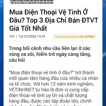
Khả năng vận hành của Pin
Ni-MH Bộ Đàm Model
NTN7144
Pin Ni-MH Bộ Đàm Model NTN7144 được thiết kế cho nhu
cầu thay thế pin bộ đàm Motorola. Sản phẩm có vỏ nhựa
PC ABS, hỗ trợ bảo vệ pin trong quá trình cầm nắm và sử
dụng hằng ngày. Đây là chi tiết hữu ích với môi trường làm
việc thường xuyên di chuyển như bảo vệ, công trình, kho
vận và dịch vụ kỹ thuật.
Sản phẩm có tính năng bảo vệ quá nhiệt và bảo vệ dòng
điện bên trong. Các tính năng này hỗ trợ quá trình sử dụng
an toàn hơn khi pin được dùng đúng thiết bị và đúng bộ sạc
phù hợp. Ngoài ra, sản phẩm có kiểm tra chất lượng và
kiểm tra rơi, giúp tăng độ tin cậy khi dùng trong công việc
thực tế.