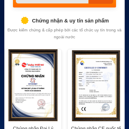
leave
this
field
Chứng nhận & uy tín sản phẩm
empty.
Được kiểm chứng & cấp phép bởi các tổ chức uy tín trong và
ngoài nước
Chứng nhận Đại Lý
Chứng nhận CE quốc tế