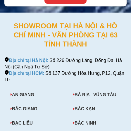
Nếu bạn có thắc mắc vui lòng liên hệ với
Hotline
0386.001.001
hoặc
0974.051.444
để được giải đáp chi tiết.
SHOWROOM TẠI HÀ NỘI & HỒ
CHÍ MINH - VĂN PHÒNG TẠI 63
TỈNH THÀNH
Địa chỉ tại Hà Nội:
Số 226 Đường Láng, Đống Đa, Hà
Nội (Gần Ngã Tư Sở)
Địa chỉ tại HCM:
Số 137 Đường Hòa Hưng, P12, Quận
10
AN GIANG
BÀ RỊA - VŨNG TÀU
BẮC GIANG
BẮC KẠN
BẠC LIÊU
BẮC NINH