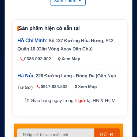
Xem Thêm
Tính nă
ng hỗ tr
Bảo vệ quá nhiệt, bảo vệ dòng điện
ợ
Điện áp
7.5V
Sản phẩm hiện có sẵn tại
Dung lư
2100mAh hoặc 2700mAh
ợng
Hồ Chí Minh:
Số 137 Đường Hòa Hưng, P12,
Chứng
Quận 10 (Gần Vòng Xoay Dân Chủ)
Không có thông tin xác thực
nhận
0386.002.002
Xem Map
Thiết bị
Motorola MTX838, MTX2000, MTX8000, MTX
tương t
9000, GP900, GP1200, HT1000, JT1000, MT
hích
S2000
Hà Nội:
226 Đường Láng - Đống Đa (Gần Ngã
Chức n
0917.834.532
Xem Map
Tư Sở)
Cung cấp nguồn điện cho bộ đàm
ăng
🚀 Giao hàng ngay trong
1 giờ
tại HN & HCM
Please