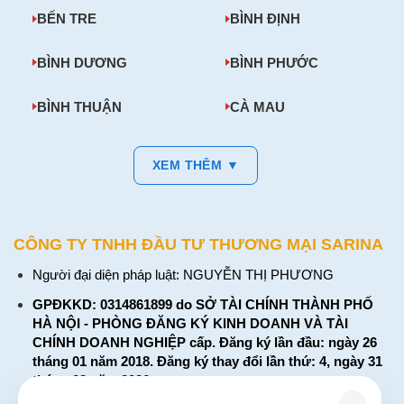
BẾN TRE
BÌNH ĐỊNH
FAQ
BÌNH DƯƠNG
BÌNH PHƯỚC
Pin Ni-MH Bộ Đàm Model NTN7144 dùng cho thiết bị
BÌNH THUẬN
CÀ MAU
nào?
Pin Ni-MH Bộ Đàm Model NTN7144 dùng cho nhiều dòng
XEM THÊM ▼
Motorola như MTX838, MTX2000, MTX8000, MTX9000,
GP900, GP1200, HT1000, JT1000 và MTS2000.
Sản phẩm có dung lượng bao nhiêu?
CÔNG TY TNHH ĐẦU TƯ THƯƠNG MẠI SARINA
Người đại diện pháp luật: NGUYỄN THỊ PHƯƠNG
Sản phẩm có các phiên bản dung lượng 2100mAh hoặc
2700mAh. Người dùng nên chọn phiên bản phù hợp với
GPĐKKD: 0314861899 do SỞ TÀI CHÍNH THÀNH PHỐ
nhu cầu sử dụng và tình trạng bộ sạc hiện có.
HÀ NỘI - PHÒNG ĐĂNG KÝ KINH DOANH VÀ TÀI
CHÍNH DOANH NGHIỆP cấp. Đăng ký lần đầu: ngày 26
tháng 01 năm 2018. Đăng ký thay đổi lần thứ: 4, ngày 31
Pin sử dụng công nghệ gì?
tháng 03 năm 2026
Pin sử dụng công nghệ Ni-MH. Đây là công nghệ pin sạc