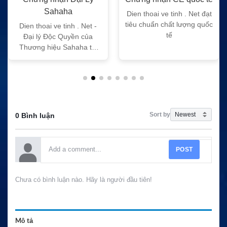
Sahaha
Dien thoai ve tinh . Net đạt
tiêu chuẩn chất lượng quốc
Dien thoai ve tinh . Net -
tế
Đại lý Độc Quyền của
Thương hiệu Sahaha tại
Việt Nam
Sort by
0 Bình luận
POST
Chưa có bình luận nào. Hãy là người đầu tiên!
Mô tả