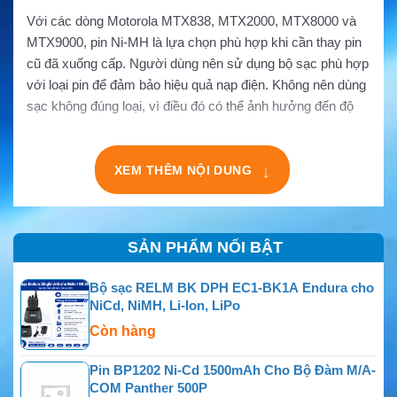
Với các dòng Motorola MTX838, MTX2000, MTX8000 và
MTX9000, pin Ni-MH là lựa chọn phù hợp khi cần thay pin
cũ đã xuống cấp. Người dùng nên sử dụng bộ sạc phù hợp
với loại pin để đảm bảo hiệu quả nạp điện. Không nên dùng
sạc không đúng loại, vì điều đó có thể ảnh hưởng đến độ
ổn định và tuổi thọ pin.
XEM THÊM NỘI DUNG
↓
SẢN PHẨM NỔI BẬT
Bộ sạc RELM BK DPH EC1-BK1A Endura cho
NiCd, NiMH, Li-Ion, LiPo
Còn hàng
Pin BP1202 Ni-Cd 1500mAh Cho Bộ Đàm M/A-
COM Panther 500P