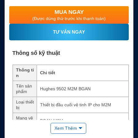
MUA NGAY
(Được dùng thử trước khi thanh toán)
TƯ VẤN NGAY
Thông số kỹ thuật
Thông ti
Chi tiết
n
Tên sản
Hughes 9502 M2M BGAN
phẩm
Loại thiết
Thiết bị đầu cuối vệ tinh IP cho M2M
bị
Mạng vệ
BGAN M2M
tinh
Xem Thêm
Ứng dụn
IoT, SCADA, giám sát từ xa, M2M