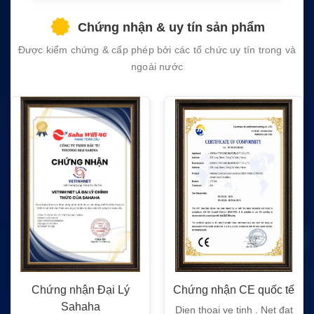
field
Chứng nhận & uy tín sản phẩm
empty.
Được kiểm chứng & cấp phép bởi các tổ chức uy tín trong và
ngoài nước
Chứng nhận Đại Lý
Chứng nhận CE quốc tế
Sahaha
Dien thoai ve tinh . Net đạt