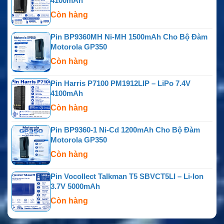
4100mAh
Còn hàng
Pin BP9360MH Ni-MH 1500mAh Cho Bộ Đàm
Motorola GP350
Còn hàng
Pin Harris P7100 PM1912LIP – LiPo 7.4V
4100mAh
Còn hàng
Pin BP9360-1 Ni-Cd 1200mAh Cho Bộ Đàm
Motorola GP350
Còn hàng
Pin Vocollect Talkman T5 SBVCT5LI – Li-Ion
3.7V 5000mAh
Còn hàng