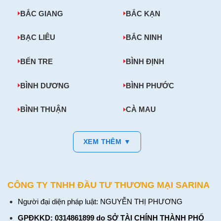
BẮC GIANG
BẮC KẠN
BẠC LIÊU
BẮC NINH
BẾN TRE
BÌNH ĐỊNH
BÌNH DƯƠNG
BÌNH PHƯỚC
BÌNH THUẬN
CÀ MAU
XEM THÊM ▼
CÔNG TY TNHH ĐẦU TƯ THƯƠNG MẠI SARINA
Người đại diện pháp luật: NGUYỄN THỊ PHƯƠNG
GPĐKKD: 0314861899 do SỞ TÀI CHÍNH THÀNH PHỐ