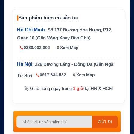
g
Giao diệ
Ethernet RJ45, USB Type B, RS-232
n
Sản phẩm hiện có sẵn tại
Tiêu thụ
Hồ Chí Minh:
Số 137 Đường Hòa Hưng, P12,
Idle khoảng 1W, transmit dưới 20W
điện
Quận 10 (Gần Vòng Xoay Dân Chủ)
Định vị
GPS tích hợp
0386.002.002
Xem Map
Bản anten ngoài hoặc anten tích hợp tùy cấu
Lắp đặt
hình
Hà Nội:
226 Đường Láng - Đống Đa (Gần Ngã
Mức bảo
ODU IP65 hoặc bản tích hợp IP66 tùy cấu hì
vệ
nh
0917.834.532
Xem Map
Tư Sở)
Cần gói dịch vụ BGAN M2M và anten có tầm
Lưu ý
🚀 Giao hàng ngay trong
1 giờ
tại HN & HCM
nhìn tốt lên bầu trời
Please
leave
this