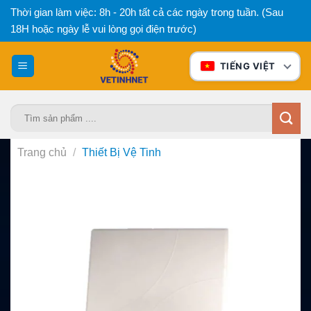
Bỏ
Thời gian làm việc: 8h - 20h tất cả các ngày trong tuần. (Sau
qua
18H hoặc ngày lễ vui lòng gọi điện trước)
nội
dung
TIẾNG VIỆT
Tìm
kiếm:
Trang chủ
/
Thiết Bị Vệ Tinh