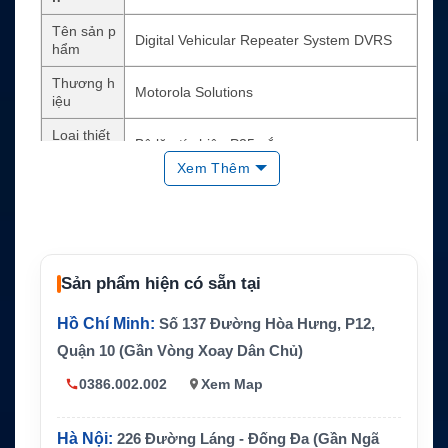
Tên sản p
Digital Vehicular Repeater System DVRS
hẩm
Thương h
Motorola Solutions
iệu
Loại thiết
Bộ lặp tín hiệu P25 gắn xe
bị
Xem Thêm
Công suấ
Lập trình 1–10W
t
Chế độ h
Full duplex hoặc simplex
oạt động
Sản phẩm hiện có sẵn tại
Nền tảng
P25 Digital và Analog
liên lạc
Hồ Chí Minh:
Số 137 Đường Hòa Hưng, P12,
Dải tần
VHF, UHF, 700 MHz, 800 MHz
Quận 10 (Gần Vòng Xoay Dân Chủ)
Cấu hình
In-band hoặc cross-band
0386.002.002
Xem Map
Radio tích
Remote mount APX 6500, APX 7500, XTL 2
hợp
500, XTL 5000 tùy hệ thống
Hà Nội:
226 Đường Láng - Đống Đa (Gần Ngã