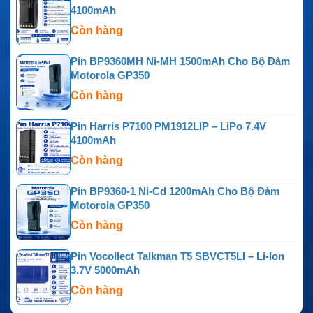
4100mAh
Còn hàng
Pin BP9360MH Ni-MH 1500mAh Cho Bộ Đàm
Motorola GP350
Còn hàng
Pin Harris P7100 PM1912LIP – LiPo 7.4V
4100mAh
Còn hàng
Pin BP9360-1 Ni-Cd 1200mAh Cho Bộ Đàm
Motorola GP350
Còn hàng
Pin Vocollect Talkman T5 SBVCT5LI – Li-Ion
3.7V 5000mAh
Còn hàng