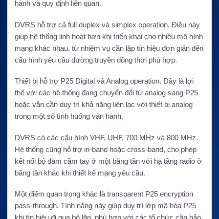
hành và quy định liên quan.
DVRS hỗ trợ cả full duplex và simplex operation. Điều này
giúp hệ thống linh hoạt hơn khi triển khai cho nhiều mô hình
mạng khác nhau, từ nhiệm vụ cần lặp tín hiệu đơn giản đến
cấu hình yêu cầu đường truyền đồng thời phù hợp.
Thiết bị hỗ trợ P25 Digital và Analog operation. Đây là lợi
thế với các hệ thống đang chuyển đổi từ analog sang P25
hoặc vẫn cần duy trì khả năng liên lạc với thiết bị analog
trong một số tình huống vận hành.
DVRS có các cấu hình VHF, UHF, 700 MHz và 800 MHz.
Hệ thống cũng hỗ trợ in-band hoặc cross-band, cho phép
kết nối bộ đàm cầm tay ở một băng tần với hạ tầng radio ở
băng tần khác khi thiết kế mạng yêu cầu.
Một điểm quan trọng khác là transparent P25 encryption
pass-through. Tính năng này giúp duy trì lớp mã hóa P25
khi tín hiệu đi qua bộ lặp, phù hợp với các tổ chức cần bảo