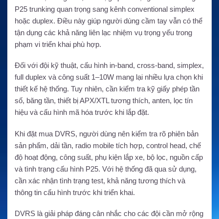
P25 trunking quan trọng sang kênh conventional simplex
hoặc duplex. Điều này giúp người dùng cầm tay vẫn có thể
tận dụng các khả năng liên lạc nhiệm vụ trọng yếu trong
phạm vi triển khai phù hợp.
Đối với đội kỹ thuật, cấu hình in-band, cross-band, simplex,
full duplex và công suất 1–10W mang lại nhiều lựa chọn khi
thiết kế hệ thống. Tuy nhiên, cần kiểm tra kỹ giấy phép tần
số, băng tần, thiết bị APX/XTL tương thích, anten, lọc tín
hiệu và cấu hình mã hóa trước khi lắp đặt.
Khi đặt mua DVRS, người dùng nên kiểm tra rõ phiên bản
sản phẩm, dải tần, radio mobile tích hợp, control head, chế
độ hoạt động, công suất, phụ kiện lắp xe, bộ lọc, nguồn cấp
và tình trạng cấu hình P25. Với hệ thống đã qua sử dụng,
cần xác nhận tình trạng test, khả năng tương thích và
thông tin cấu hình trước khi triển khai.
DVRS là giải pháp đáng cân nhắc cho các đội cần mở rộng