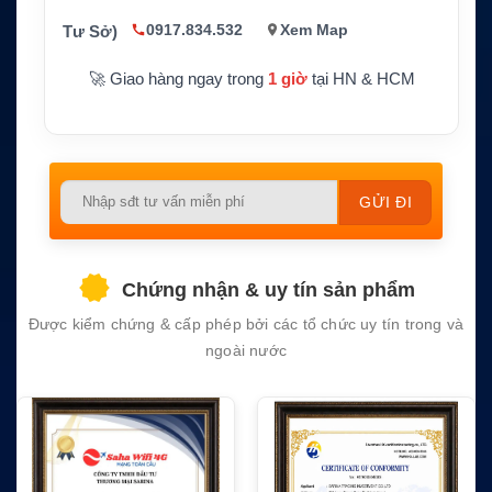
Bảo mật
Transparent P25 encryption pass-through
0917.834.532
Xem Map
Tư Sở)
🚀 Giao hàng ngay trong
1 giờ
tại HN & HCM
Please
leave
this
field
Chứng nhận & uy tín sản phẩm
empty.
Được kiểm chứng & cấp phép bởi các tổ chức uy tín trong và
ngoài nước