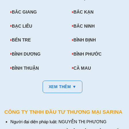
BẮC GIANG
BẮC KẠN
BẠC LIÊU
BẮC NINH
BẾN TRE
BÌNH ĐỊNH
BÌNH DƯƠNG
BÌNH PHƯỚC
BÌNH THUẬN
CÀ MAU
XEM THÊM ▼
CÔNG TY TNHH ĐẦU TƯ THƯƠNG MẠI SARINA
Người đại diện pháp luật: NGUYỄN THỊ PHƯƠNG