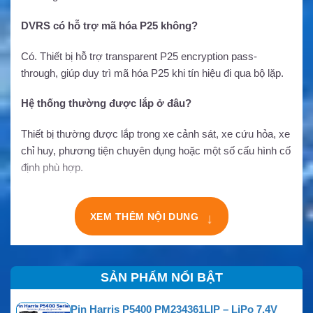
DVRS có hỗ trợ mã hóa P25 không?
Có. Thiết bị hỗ trợ transparent P25 encryption pass-
through, giúp duy trì mã hóa P25 khi tín hiệu đi qua bộ lặp.
Hệ thống thường được lắp ở đâu?
Thiết bị thường được lắp trong xe cảnh sát, xe cứu hỏa, xe
chỉ huy, phương tiện chuyên dụng hoặc một số cấu hình cố
định phù hợp.
XEM THÊM NỘI DUNG
↓
SẢN PHẨM NỔI BẬT
Pin Harris P5400 PM234361LIP – LiPo 7.4V