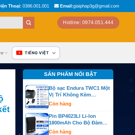
iện Thoại:
0386.001.001
Email:
giaiphap3g@gmail.com
Hotline: 0974.051.444
rợ
TIẾNG VIỆT
SẢN PHẨM NỔI BẬT
Bộ sạc Endura TWC1 Một
Vị Trí Không Kèm
ộ
Charging Pod
Còn hàng
kết
Pin BP4023LI Li-Ion
1800mAh Cho Bộ Đàm
Motorola EX500, EX600
Còn hàng