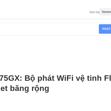
Sort by
POST
X: Bộ phát WiFi vệ tinh Fl
net băng rộng