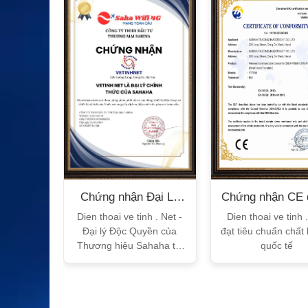
n Bộ
Chứng nhận Đại Lý
Chứng nhận CE 
T
Sahaha
tế
h Vtalk
Dien thoai ve tinh . Net -
Dien thoai ve tinh 
Việt Nam
Đại lý Độc Quyền của
đạt tiêu chuẩn chất
 quy!
Thương hiệu Sahaha tại
quốc tế
Việt Nam