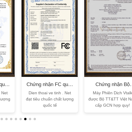
quốc
Chứng nhận FC quốc
Chứng nhận Bộ
tế
TT&TT
. Net
Dien thoai ve tinh . Net
Máy Phiên Dịch Vtal
 lượng
đạt tiêu chuẩn chất lượng
được Bộ TT&TT Việt 
quốc tế
cấp GCN hợp quy!