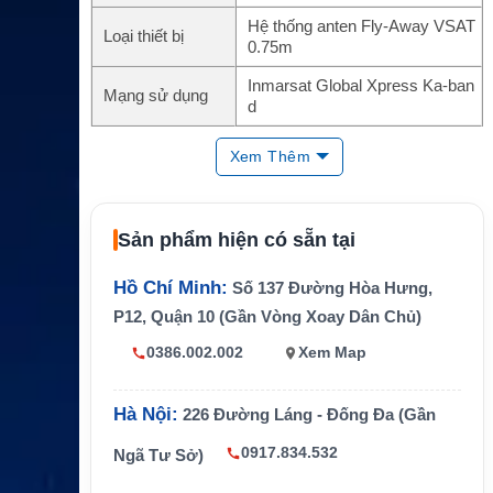
Hệ thống anten Fly-Away VSAT
Loại thiết bị
0.75m
Inmarsat Global Xpress Ka-ban
Mạng sử dụng
d
Module tích hợp
iDirect Core Module
Xem Thêm
Kết nối người dù
WLAN Access Point và LAN int
ng
erface
Sản phẩm hiện có sẵn tại
Kết cấu anten
Phản xạ carbon fiber 4 mảnh
Chuẩn bảo vệ
IP65
Hồ Chí Minh:
Số 137 Đường Hòa Hưng,
P12, Quận 10 (Gần Vòng Xoay Dân Chủ)
Khoảng 8 phút trong điều kiện đi
Thời gian lắp đặt
ển hình
0386.002.002
Xem Map
Nguồn điện
90–260 VAC, tối đa 150W
Hà Nội:
226 Đường Láng - Đống Đa (Gần
Đóng gói vận ch
2 hard case, mỗi case dưới 23k
uyển
g
0917.834.532
Ngã Tư Sở)