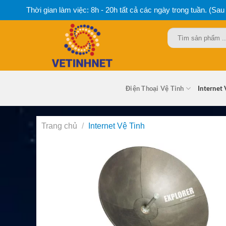
Bỏ
Thời gian làm việc: 8h - 20h tất cả các ngày trong tuần. (Sau
qua
nội
Tìm
dung
kiếm:
Điện Thoại Vệ Tinh
Internet 
Trang chủ
/
Internet Vệ Tinh