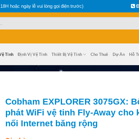
 18H hoặc ngày lễ vui lòng gọi điện trước)
Đ
Vệ Tinh
Định Vị Vệ Tinh
Thiết Bị Vệ Tinh
Cho Thuê
Dự Án
Hỗ T
Cobham EXPLORER 3075GX: B
phát WiFi vệ tinh Fly-Away cho 
nối Internet băng rộng