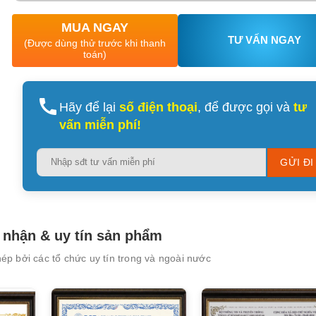
MUA NGAY
TƯ VẤN NGAY
(Được dùng thử trước khi thanh
toán)
Hãy để lại
số điện thoại
, để được gọi và
tư
vấn miễn phí!
Please
leave
this
field
empty.
nhận & uy tín sản phẩm
p bởi các tổ chức uy tín trong và ngoài nước