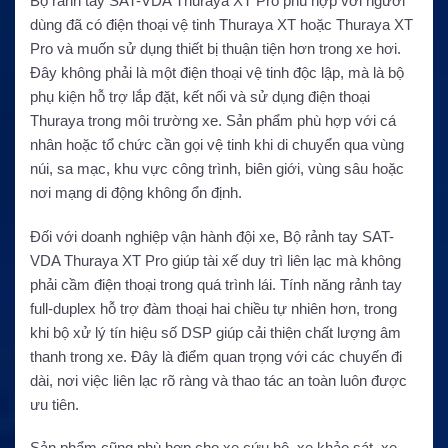
Bộ rảnh tay SAT-VDA Thuraya XT Pro phù hợp với người
dùng đã có điện thoại vệ tinh Thuraya XT hoặc Thuraya XT
Pro và muốn sử dụng thiết bị thuận tiện hơn trong xe hơi.
Đây không phải là một điện thoại vệ tinh độc lập, mà là bộ
phụ kiện hỗ trợ lắp đặt, kết nối và sử dụng điện thoại
Thuraya trong môi trường xe. Sản phẩm phù hợp với cá
nhân hoặc tổ chức cần gọi vệ tinh khi di chuyển qua vùng
núi, sa mạc, khu vực công trình, biên giới, vùng sâu hoặc
nơi mạng di động không ổn định.
Đối với doanh nghiệp vận hành đội xe, Bộ rảnh tay SAT-
VDA Thuraya XT Pro giúp tài xế duy trì liên lạc mà không
phải cầm điện thoại trong quá trình lái. Tính năng rảnh tay
full-duplex hỗ trợ đàm thoại hai chiều tự nhiên hơn, trong
khi bộ xử lý tín hiệu số DSP giúp cải thiện chất lượng âm
thanh trong xe. Đây là điểm quan trọng với các chuyến đi
dài, nơi việc liên lạc rõ ràng và thao tác an toàn luôn được
ưu tiên.
Sản phẩm cũng phù hợp cho xe cứu hộ, xe khảo sát, xe