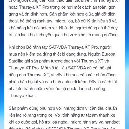
cho người dùng cần khai thác điện thoại vệ tinh Thuraya XT
hoặc Thuraya XT Pro trong xe hơi một cách an toàn, gọn
gàng và ổn định hơn. Sản phẩm kết hợp giữa giá đỡ điện
thoại, hệ thống rảnh tay, micro, loa, bộ xử lý tín hiệu số và
khả năng kết nối anten xe. Nhờ đó, người dùng có thể duy
trì liên lạc khi di chuyển qua khu vực khó có mạng di động.
Khi chọn Bộ rảnh tay SAT-VDA Thuraya XT Pro, người
mua nên kiểm tra đúng thiết bị đang dùng. Nguồn Europa
Satellite ghi sản phẩm tương thích với Thuraya XT và
Thuraya XT Pro. Một số tài liệu SAT-VDA cũ có thể ghi
riêng cho Thuraya XT, vì vậy khi mua cần xác nhận đúng
phiên bản bộ kit và cấu hình anten đi kèm. Đây là cách tốt
nhất để tránh nhầm với các bộ dock dành cho dòng
Thuraya khác.
Sản phẩm cũng phù hợp với những đơn vị cần tiêu chuẩn
liên lạc rõ ràng trong xe. Với tính năng tự tắt âm thanh xe
khi có cuộc gọi, hỗ trợ loa ngoài, micro rảnh tay và handset
riêng tư, Bộ rảnh tay SAT-VDA Thuraya XT Pro giúp việc