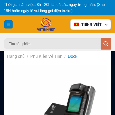
Bỏ
Thời gian làm việc: 8h - 20h tất cả các ngày trong tuần. (Sau
qua
18H hoặc ngày lễ vui lòng gọi điện trước)
nội
dung
TIẾNG VIỆT
Tìm
kiếm:
Trang chủ
/
Phụ Kiện Vệ Tinh
/
Dock