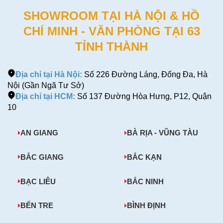
SHOWROOM TẠI HÀ NỘI & HỒ
CHÍ MINH - VĂN PHÒNG TẠI 63
TỈNH THÀNH
Địa chỉ tại Hà Nội:
Số 226 Đường Láng, Đống Đa, Hà
Nội (Gần Ngã Tư Sở)
Địa chỉ tại HCM:
Số 137 Đường Hòa Hưng, P12, Quận
10
AN GIANG
BÀ RỊA - VŨNG TÀU
BẮC GIANG
BẮC KẠN
BẠC LIÊU
BẮC NINH
BẾN TRE
BÌNH ĐỊNH