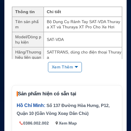
Thông tin
Chi tiết
Tên sản phẩ
Bộ Dụng Cụ Rảnh Tay SAT-VDA Thuray
m
a XT và Thuraya XT Pro Cho Xe Hơi
Model/Dòng p
SAT-VDA
hụ kiện
Hãng/Thương
SATTRANS, dùng cho điện thoại Thuray
hiệu liên quan
a
Xem Thêm
Loại sản phẩ
Bộ rảnh tay, docking kit gắn xe
m
Thiết bị tương
Thuraya XT, Thuraya XT Pro
thích
Sản phẩm hiện có sẵn tại
Công nghệ ch
Đàm thoại rảnh tay full-duplex, DSP Unit
ính
Hồ Chí Minh:
Số 137 Đường Hòa Hưng, P12,
Tính năng âm
Loa ngoài, micro rảnh tay, tắt âm thanh
Quận 10 (Gần Vòng Xoay Dân Chủ)
thanh
xe khi có cuộc gọi
0386.002.002
Xem Map
Data/Fax 9600 bps với cáp dữ liệu tùy c
Dữ liệu hỗ trợ