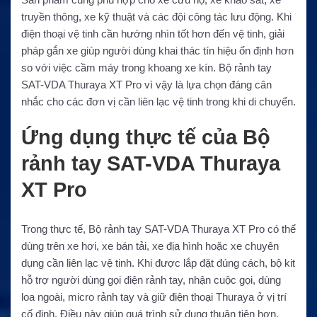
truyền thông, xe kỹ thuật và các đội công tác lưu động. Khi
điện thoại vệ tinh cần hướng nhìn tốt hơn đến vệ tinh, giải
pháp gắn xe giúp người dùng khai thác tín hiệu ổn định hơn
so với việc cầm máy trong khoang xe kín. Bộ rảnh tay
SAT-VDA Thuraya XT Pro vì vậy là lựa chọn đáng cân
nhắc cho các đơn vị cần liên lạc vệ tinh trong khi di chuyển.
Ứng dụng thực tế của Bộ
rảnh tay SAT-VDA Thuraya
XT Pro
Trong thực tế, Bộ rảnh tay SAT-VDA Thuraya XT Pro có thể
dùng trên xe hơi, xe bán tải, xe địa hình hoặc xe chuyên
dụng cần liên lạc vệ tinh. Khi được lắp đặt đúng cách, bộ kit
hỗ trợ người dùng gọi điện rảnh tay, nhận cuộc gọi, dùng
loa ngoài, micro rảnh tay và giữ điện thoại Thuraya ở vị trí
cố định. Điều này giúp quá trình sử dụng thuận tiện hơn,