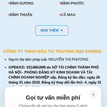
BÌNH DƯƠNG
BÌNH PHƯỚC
BÌNH THUẬN
CÀ MAU
XEM THÊM ▼
CÔNG TY TNHH ĐẦU TƯ THƯƠNG MẠI SARINA
Người đại diện pháp luật: NGUYỄN THỊ PHƯƠNG
GPĐKKD: 0314861899 do SỞ TÀI CHÍNH THÀNH PHỐ
HÀ NỘI - PHÒNG ĐĂNG KÝ KINH DOANH VÀ TÀI
CHÍNH DOANH NGHIỆP cấp. Đăng ký lần đầu: ngày 26
tháng 01 năm 2018. Đăng ký thay đổi lần thứ: 4, ngày 31
tháng 03 năm 2026
226 Đường Láng, Đống Đa, Hà Nội
Gọi tư vấn miễn phí
137 Đường Hòa Hưng, Phường 12, Quận 10, TP. Hồ Chí
Chúng tôi sẽ gọi lại cho bạn trong 5 phút