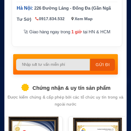
họn
Hà Nội:
226 Đường Láng - Đống Đa (Gần Ngã
Tính năng qu
Sạc pin Li-ion cho điện thoại, hỗ trợ han
an trọng
dset riêng tư
0917.834.532
Xem Map
Tư Sở)
Xe hơi, xe công tác, xe địa hình, xe cứu
Ứng dụng
🚀 Giao hàng ngay trong
1 giờ
tại HN & HCM
hộ và đội xe chuyên dụng
Please
leave
this
field
Chứng nhận & uy tín sản phẩm
empty.
Được kiểm chứng & cấp phép bởi các tổ chức uy tín trong và
ngoài nước