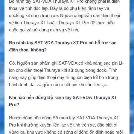
Bộ rảnh tay SAT-VDA Thuraya XT Pro không phải là điện
thoại vệ tinh độc lập. Đây là bộ phụ kiện rảnh tay và
docking kit dùng trong xe. Người dùng vẫn cần điện thoại
vệ tinh Thuraya XT hoặc Thuraya XT Pro để thực hiện
cuộc gọi và sử dụng dịch vụ vệ tinh.
Bộ rảnh tay SAT-VDA Thuraya XT Pro có hỗ trợ sạc
điện thoại không?
Có. Nguồn sản phẩm ghi SAT-VDA có khả năng sạc pin Li-
ion cho điện thoại Thuraya khi sử dụng trong dock. Tính
năng này giúp điện thoại duy trì nguồn điện tốt hơn trong
hành trình dài và giảm rủi ro hết pin khi cần liên lạc.
Khi nào nên dùng Bộ rảnh tay SAT-VDA Thuraya XT
Pro?
Người dùng nên dùng Bộ rảnh tay SAT-VDA Thuraya XT
Pro khi thường xuyên liên lạc vệ tinh trên xe, đặc biệt ở
vùng xa, khu vực không có sóng di động ổn định hoặc môi