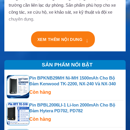
trường cần liên lạc dự phòng. Sản phẩm phù hợp cho xe
công tác, xe cứu hộ, xe khảo sát, xe kỹ thuật và đội xe
chuyên dụng.
XEM THÊM NỘI DUNG
↓
SẢN PHẨM NỔI BẬT
Pin BPKNB29MH Ni-MH 1500mAh Cho Bộ
Đàm Kenwood TK-2200, NX-240 Và NX-340
Còn hàng
Pin BPBL2006LI-1 Li-Ion 2000mAh Cho Bộ
Đàm Hytera PD702, PD782
Còn hàng