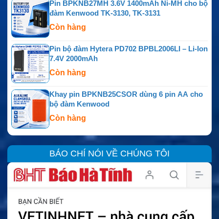
Pin BPKNB27MH 3.6V 1400mAh Ni-MH cho bộ
đàm Kenwood TK-3130, TK-3131
Còn hàng
Pin bộ đàm Hytera PD702 BPBL2006LI – Li-Ion
7.4V 2000mAh
Còn hàng
Khay pin BPKNB25CSOR dùng 6 pin AA cho
bộ đàm Kenwood
Còn hàng
BÁO CHÍ NÓI VỀ CHÚNG TÔI