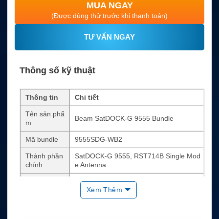
MUA NGAY
(Được dùng thử trước khi thanh toán)
TƯ VẤN NGAY
Thông số kỹ thuật
Thông tin
Chi tiết
Tên sản phẩ
Beam SatDOCK-G 9555 Bundle
m
Mã bundle
9555SDG-WB2
Thành phần
SatDOCK-G 9555, RST714B Single Mod
chính
e Antenna
Thiết bị tươn
Iridium 9555
Xem Thêm
g thích
Chức năng d
Gọi rảnh tay, sạc máy, Bluetooth, USB da
ock
ta, ringer, tracking, alert