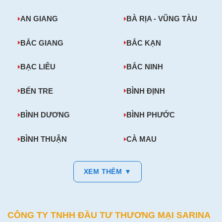
AN GIANG
BÀ RỊA - VŨNG TÀU
BẮC GIANG
BẮC KẠN
BẠC LIÊU
BẮC NINH
BẾN TRE
BÌNH ĐỊNH
BÌNH DƯƠNG
BÌNH PHƯỚC
BÌNH THUẬN
CÀ MAU
XEM THÊM ▼
CÔNG TY TNHH ĐẦU TƯ THƯƠNG MẠI SARINA