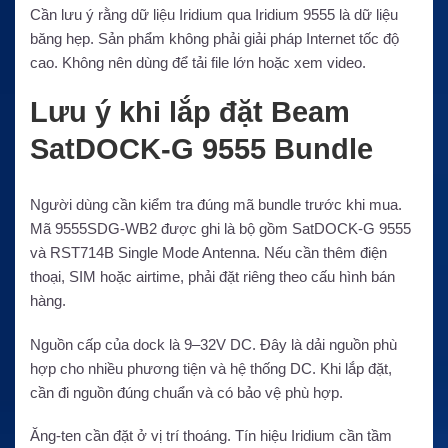
Cần lưu ý rằng dữ liệu Iridium qua Iridium 9555 là dữ liệu
băng hẹp. Sản phẩm không phải giải pháp Internet tốc độ
cao. Không nên dùng để tải file lớn hoặc xem video.
Lưu ý khi lắp đặt Beam
SatDOCK-G 9555 Bundle
Người dùng cần kiểm tra đúng mã bundle trước khi mua.
Mã 9555SDG-WB2 được ghi là bộ gồm SatDOCK-G 9555
và RST714B Single Mode Antenna. Nếu cần thêm điện
thoại, SIM hoặc airtime, phải đặt riêng theo cấu hình bán
hàng.
Nguồn cấp của dock là 9–32V DC. Đây là dải nguồn phù
hợp cho nhiều phương tiện và hệ thống DC. Khi lắp đặt,
cần đi nguồn đúng chuẩn và có bảo vệ phù hợp.
Ăng-ten cần đặt ở vị trí thoáng. Tín hiệu Iridium cần tầm