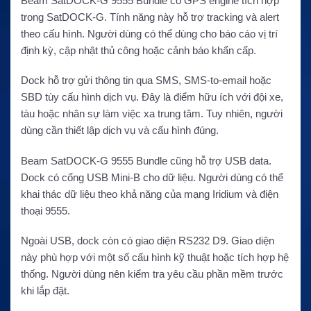
Beam SatDOCK-G 9555 Bundle có GPS engine tích hợp
trong SatDOCK-G. Tính năng này hỗ trợ tracking và alert
theo cấu hình. Người dùng có thể dùng cho báo cáo vị trí
định kỳ, cập nhật thủ công hoặc cảnh báo khẩn cấp.
Dock hỗ trợ gửi thông tin qua SMS, SMS-to-email hoặc
SBD tùy cấu hình dịch vụ. Đây là điểm hữu ích với đội xe,
tàu hoặc nhân sự làm việc xa trung tâm. Tuy nhiên, người
dùng cần thiết lập dịch vụ và cấu hình đúng.
Beam SatDOCK-G 9555 Bundle cũng hỗ trợ USB data.
Dock có cổng USB Mini-B cho dữ liệu. Người dùng có thể
khai thác dữ liệu theo khả năng của mạng Iridium và điện
thoại 9555.
Ngoài USB, dock còn có giao diện RS232 D9. Giao diện
này phù hợp với một số cấu hình kỹ thuật hoặc tích hợp hệ
thống. Người dùng nên kiểm tra yêu cầu phần mềm trước
khi lắp đặt.