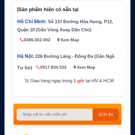
Kết nối dữ li
Sản phẩm hiện có sẵn tại
USB Mini-B, RS232 D9
ệu
Hồ Chí Minh:
Số 137 Đường Hòa Hưng, P12,
Nguồn cấp
9–32V DC
Quận 10 (Gần Vòng Xoay Dân Chủ)
Kích thước d
Khoảng 200mm x 75mm x 65mm
ock
0386.002.002
Xem Map
Trọng lượng
Khoảng 300g
dock
Hà Nội:
226 Đường Láng - Đống Đa (Gần Ngã
Môi trường h
-20°C đến +70°C, độ ẩm hoạt động dưới
0917.834.532
Xem Map
Tư Sở)
oạt động
85% RH
🚀 Giao hàng ngay trong
1 giờ
tại HN & HCM
Please
leave
this
field