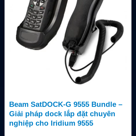
Beam SatDOCK-G 9555 Bundle –
Giải pháp dock lắp đặt chuyên
nghiệp cho Iridium 9555