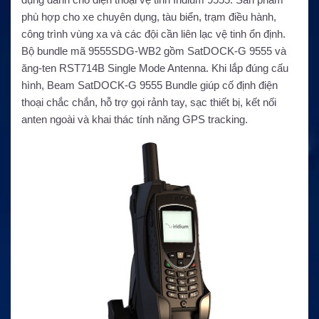
phù hợp cho xe chuyên dụng, tàu biển, trạm điều hành,
công trình vùng xa và các đội cần liên lạc vệ tinh ổn định.
Bộ bundle mã 9555SDG-WB2 gồm SatDOCK-G 9555 và
ăng-ten RST714B Single Mode Antenna. Khi lắp đúng cấu
hình, Beam SatDOCK-G 9555 Bundle giúp cố định điện
thoại chắc chắn, hỗ trợ gọi rảnh tay, sạc thiết bị, kết nối
anten ngoài và khai thác tính năng GPS tracking.