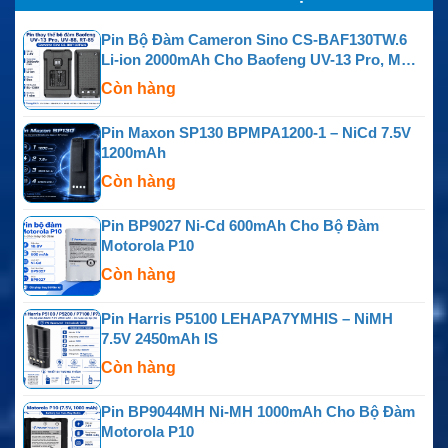
Pin Bộ Đàm Cameron Sino CS-BAF130TW.6
Li-ion 2000mAh Cho Baofeng UV-13 Pro, MU-5
MURS, UV-88, RT-85, GM-15 Pro, TP-8 Plus Và
Còn hàng
P15UV
Pin Maxon SP130 BPMPA1200-1 – NiCd 7.5V
1200mAh
Còn hàng
Pin BP9027 Ni-Cd 600mAh Cho Bộ Đàm
Motorola P10
Còn hàng
Pin Harris P5100 LEHAPA7YMHIS – NiMH
7.5V 2450mAh IS
Còn hàng
Pin BP9044MH Ni-MH 1000mAh Cho Bộ Đàm
Motorola P10