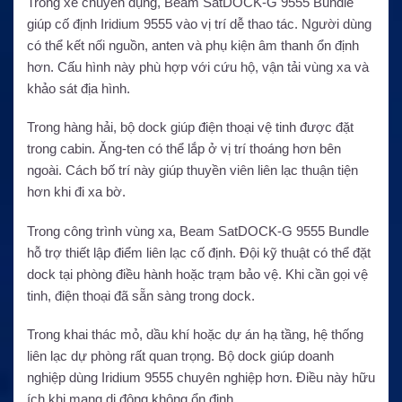
Trong xe chuyên dụng, Beam SatDOCK-G 9555 Bundle
giúp cố định Iridium 9555 vào vị trí dễ thao tác. Người dùng
có thể kết nối nguồn, anten và phụ kiện âm thanh ổn định
hơn. Cấu hình này phù hợp với cứu hộ, vận tải vùng xa và
khảo sát địa hình.
Trong hàng hải, bộ dock giúp điện thoại vệ tinh được đặt
trong cabin. Ăng-ten có thể lắp ở vị trí thoáng hơn bên
ngoài. Cách bố trí này giúp thuyền viên liên lạc thuận tiện
hơn khi đi xa bờ.
Trong công trình vùng xa, Beam SatDOCK-G 9555 Bundle
hỗ trợ thiết lập điểm liên lạc cố định. Đội kỹ thuật có thể đặt
dock tại phòng điều hành hoặc trạm bảo vệ. Khi cần gọi vệ
tinh, điện thoại đã sẵn sàng trong dock.
Trong khai thác mỏ, dầu khí hoặc dự án hạ tầng, hệ thống
liên lạc dự phòng rất quan trọng. Bộ dock giúp doanh
nghiệp dùng Iridium 9555 chuyên nghiệp hơn. Điều này hữu
ích khi mạng di động không ổn định.