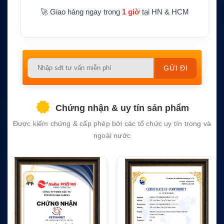
🚀 Giao hàng ngay trong
1 giờ
tại HN & HCM
Please
leave
this
field
Chứng nhận & uy tín sản phẩm
empty.
Được kiểm chứng & cấp phép bởi các tổ chức uy tín trong và
ngoài nước