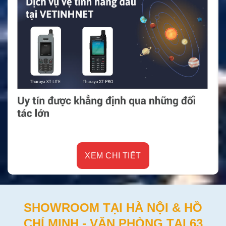
XEM CHI TIẾT
SHOWROOM TẠI HÀ NỘI & HỒ
CHÍ MINH - VĂN PHÒNG TẠI 63