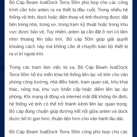
Bộ Cáp Beam IsatDock Terra 50m phù hợp cho các công
trình cần kéo anten ra xa thiết bị đầu cuối. Trong nhiều hệ
thống vệ tinh, dock hoặc điện thoại vệ tinh thường được đặt
bên trong nhà, trong xe, trong trạm kỹ thuật hoặc trong khu
vực được bảo vệ. Tuy nhiên, anten lại cần đặt ở nơi có tầm
nhìn thoáng lên bầu trời. Bộ cáp 50m giúp giải quyết
khoảng cách này mà không cần di chuyển toàn bộ thiết bị
ra vị trí ngoài trời.
Trong các trạm làm việc từ xa, Bộ Cáp Beam IsatDock
Terra 50m hỗ trợ triển khai hệ thống liên lạc vệ tinh cho văn
phòng công trường, nhà điều hành, trạm quan sát, khu khai
thác, nông trại, khu vực khẩn cấp hoặc điểm liên lạc dự
phòng. Khi mạng di động và internet mặt đất không ổn định,
hệ thống vệ tinh có thể trở thành kênh liên lạc quan trọng.
Bộ cáp đúng chuẩn giúp đường kết nối giữa anten và dock
được bố trí gọn hơn, thuận tiện hơn cho vận hành lâu dài.
Bộ Cáp Beam IsatDock Terra 50m cũng phù hợp cho các