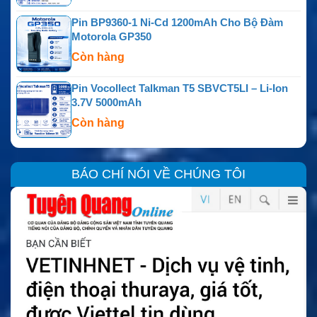
Pin BP9360-1 Ni-Cd 1200mAh Cho Bộ Đàm
Motorola GP350
Còn hàng
Pin Vocollect Talkman T5 SBVCT5LI – Li-Ion
3.7V 5000mAh
Còn hàng
BÁO CHÍ NÓI VỀ CHÚNG TÔI