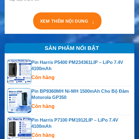
↓
XEM THÊM NỘI DUNG
SẢN PHẨM NỔI BẬT
Pin Harris P5400 PM234361LIP – LiPo 7.4V
4100mAh
Còn hàng
Pin BP9360MH Ni-MH 1500mAh Cho Bộ Đàm
Motorola GP350
Còn hàng
Pin Harris P7100 PM1912LIP – LiPo 7.4V
4100mAh
Còn hàng