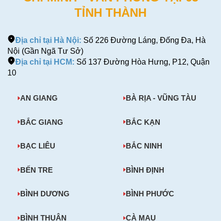
TỈNH THÀNH
Địa chỉ tại Hà Nội:
Số 226 Đường Láng, Đống Đa, Hà
Nội (Gần Ngã Tư Sở)
Địa chỉ tại HCM:
Số 137 Đường Hòa Hưng, P12, Quận
10
AN GIANG
BÀ RỊA - VŨNG TÀU
BẮC GIANG
BẮC KẠN
BẠC LIÊU
BẮC NINH
BẾN TRE
BÌNH ĐỊNH
BÌNH DƯƠNG
BÌNH PHƯỚC
BÌNH THUẬN
CÀ MAU