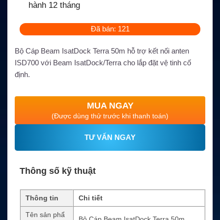
hành 12 tháng
Đã bán: 121
Bộ Cáp Beam IsatDock Terra 50m hỗ trợ kết nối anten
ISD700 với Beam IsatDock/Terra cho lắp đặt vệ tinh cố
định.
MUA NGAY
(Được dùng thử trước khi thanh toán)
TƯ VẤN NGAY
Thông số kỹ thuật
Thông tin
Chi tiết
Tên sản phẩ
Bộ Cáp Beam IsatDock Terra 50m