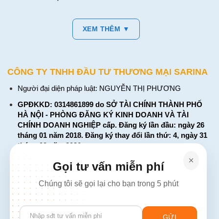
XEM THÊM ▼
CÔNG TY TNHH ĐẦU TƯ THƯƠNG MẠI SARINA
Người đại diện pháp luật: NGUYỄN THỊ PHƯƠNG
GPĐKKD: 0314861899 do SỞ TÀI CHÍNH THÀNH PHỐ
HÀ NỘI - PHÒNG ĐĂNG KÝ KINH DOANH VÀ TÀI
CHÍNH DOANH NGHIỆP cấp. Đăng ký lần đầu: ngày 26
tháng 01 năm 2018. Đăng ký thay đổi lần thứ: 4, ngày 31
tháng 03 năm 2026
226 Đường Láng, Đống Đa, Hà Nội
Gọi tư vấn miễn phí
137 Đường Hòa Hưng, Phường 12, Quận 10, TP. Hồ Chí
Chúng tôi sẽ gọi lại cho bạn trong 5 phút
Minh
Hotline: 1900 2106 - 0386 001 001
Please