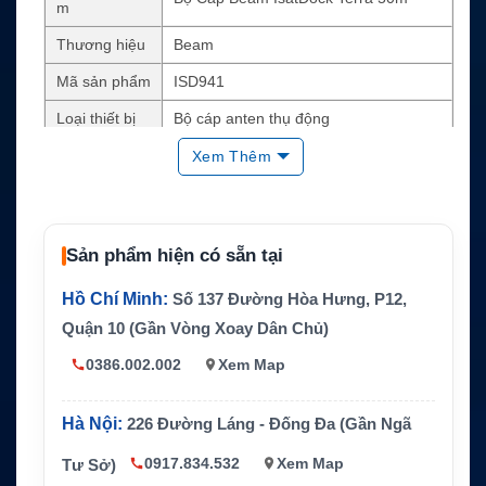
m
Thương hiệu
Beam
Mã sản phẩm
ISD941
Loại thiết bị
Bộ cáp anten thụ động
Chiều dài
50m/164ft
Xem Thêm
Đầu nối
SMA/TNC
Thiết bị tương
Beam IsatDock, Beam Terra Link Phone
thích
s
Sản phẩm hiện có sẵn tại
Anten sử dụn
ISD700 Passive Antenna
Hồ Chí Minh:
Số 137 Đường Hòa Hưng, P12,
g
Quận 10 (Gần Vòng Xoay Dân Chủ)
Lắp đặt cố định cho hệ thống liên lạc vệ
Ứng dụng
tinh Inmarsat
0386.002.002
Xem Map
Hà Nội:
226 Đường Láng - Đống Đa (Gần Ngã
0917.834.532
Xem Map
Tư Sở)