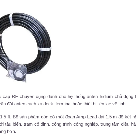
ộ cáp RF chuyên dụng dành cho hệ thống anten Iridium chủ động
ặt anten cách xa dock, terminal hoặc thiết bị liên lạc vệ tinh.
1,5 ft. Bộ sản phẩm còn có một đoạn Amp-Lead dài 1,5 m để kết n
tàu biển, trạm cố định, công trình công nghiệp, trung tâm điều h
oáng hơn.