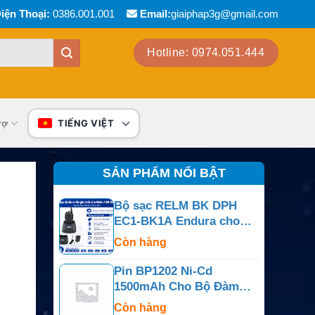
iện Thoại:
0386.001.001
Email:
giaiphap3g@gmail.com
Hotline: 0974.051.444
rợ
TIẾNG VIỆT
SẢN PHẨM NỔI BẬT
Bộ sạc RELM BK DPH
EC1-BK1A Endura cho
NiCd, NiMH, Li-Ion, LiPo
Còn hàng
Pin BP1202 Ni-Cd
1500mAh Cho Bộ Đàm
M/A-COM Panther 500P
Còn hàng