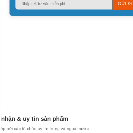
Please
leave
this
field
empty.
nhận & uy tín sản phẩm
p bởi các tổ chức uy tín trong và ngoài nước