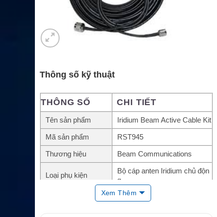
Thông số kỹ thuật
THÔNG SỐ
CHI TIẾT
Tên sản phẩm
Iridium Beam Active Cable Kit
Mã sản phẩm
RST945
Thương hiệu
Beam Communications
Bộ cáp anten Iridium chủ độn
Loại phụ kiện
g
Xem Thêm
Beam RST740 Active Iridium
Anten tương thích
Antenna