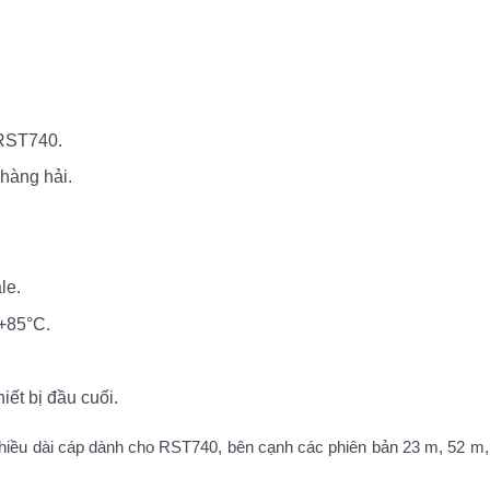
 RST740.
 hàng hải.
le.
 +85°C.
iết bị đầu cuối.
iều dài cáp dành cho RST740, bên cạnh các phiên bản 23 m, 52 m