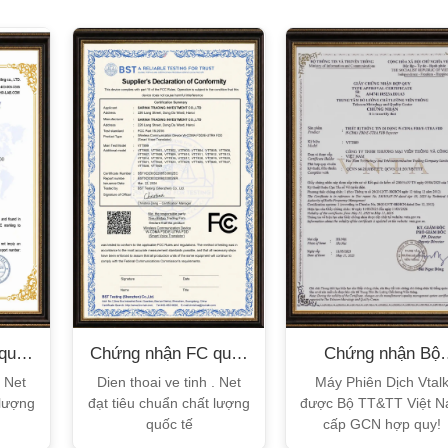
XEM CHI TIẾT
XEM CHI TIẾT
quốc
Chứng nhận FC quốc
Chứng nhận Bộ
tế
TT&TT
. Net
Dien thoai ve tinh . Net
Máy Phiên Dịch Vtal
 lượng
đạt tiêu chuẩn chất lượng
được Bộ TT&TT Việt 
quốc tế
cấp GCN hợp quy!