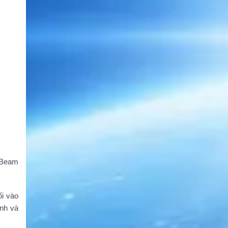
 Beam
ối vào
ành và