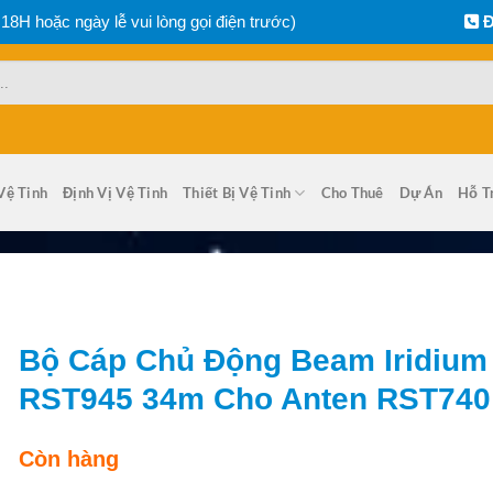
 18H hoặc ngày lễ vui lòng gọi điện trước)
Đ
Vệ Tinh
Định Vị Vệ Tinh
Thiết Bị Vệ Tinh
Cho Thuê
Dự Án
Hỗ T
Bộ Cáp Chủ Động Beam Iridium
RST945 34m Cho Anten RST740
Còn hàng