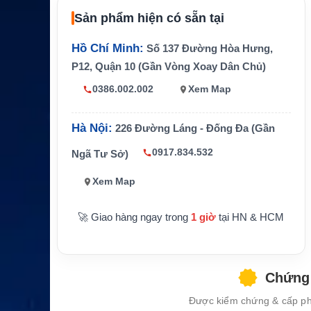
Chiều dài cáp chín
34 m
Sản phẩm hiện có sẵn tại
h
Chiều dài quy đổi
Khoảng 111,55 ft
Hồ Chí Minh:
Số 137 Đường Hòa Hưng,
P12, Quận 10 (Gần Vòng Xoay Dân Chủ)
Đường kính ngoài
6,1 mm
cáp chính
0386.002.002
Xem Map
Bán kính uốn cáp c
19,1 mm
hính
Hà Nội:
226 Đường Láng - Đống Đa (Gần
Nhiệt độ hoạt động
-40°C đến +85°C
0917.834.532
Ngã Tư Sở)
cáp chính
Xem Map
Chiều dài Amp-Lea
1,5 m
d
🚀 Giao hàng ngay trong
1 giờ
tại HN & HCM
Đường kính ngoài
5 mm
Amp-Lead
Bán kính uốn Amp-
12,7 mm
Lead
Chứng 
Nhiệt độ hoạt động
Được kiểm chứng & cấp phé
-20°C đến +60°C
Amp-Lead