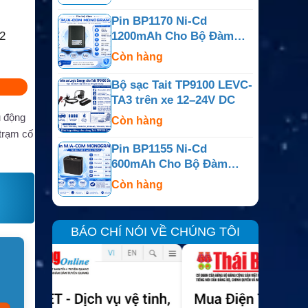
Pin BP1170 Ni-Cd
2
1200mAh Cho Bộ Đàm
M/A-COM Monogram
Còn hàng
Bộ sạc Tait TP9100 LEVC-
TA3 trên xe 12–24V DC
 động
Còn hàng
trạm cố
Pin BP1155 Ni-Cd
600mAh Cho Bộ Đàm
M/A-COM Monogram
Còn hàng
BÁO CHÍ NÓI VỀ CHÚNG TÔI