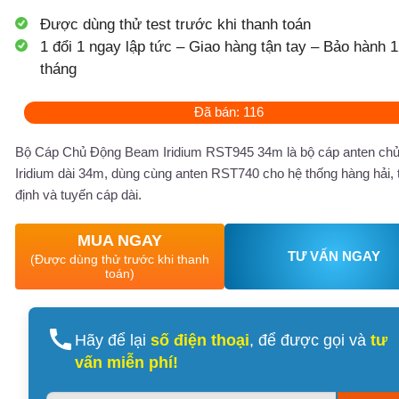
Được dùng thử test trước khi thanh toán
1 đổi 1 ngay lập tức – Giao hàng tận tay – Bảo hành 1
tháng
Đã bán: 116
Bộ Cáp Chủ Động Beam Iridium RST945 34m là bộ cáp anten chủ
Iridium dài 34m, dùng cùng anten RST740 cho hệ thống hàng hải, 
định và tuyến cáp dài.
MUA NGAY
TƯ VẤN NGAY
(Được dùng thử trước khi thanh
toán)
Hãy để lại
số điện thoại
, để được gọi và
tư
vấn miễn phí!