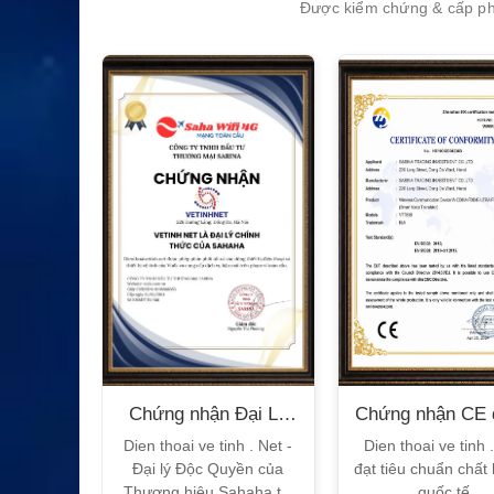
Được kiểm chứng & cấp phé
XEM CHI TIẾT
n Bộ
Chứng nhận Đại Lý
Chứng nhận CE 
T
Sahaha
tế
h Vtalk
Dien thoai ve tinh . Net -
Dien thoai ve tinh 
Việt Nam
Đại lý Độc Quyền của
đạt tiêu chuẩn chất
 quy!
Thương hiệu Sahaha tại
quốc tế