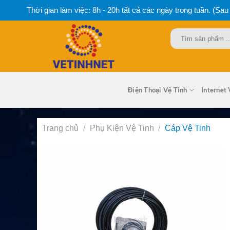
Bỏ
Thời gian làm việc: 8h - 20h tất cả các ngày trong tuần. (Sau
qua
nội
Tìm
dung
kiếm:
Điện Thoại Vệ Tinh
Internet 
Trang chủ
/
Phụ Kiện Vệ Tinh
/
Cáp Vệ Tinh