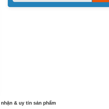
leave
this
field
empty.
nhận & uy tín sản phẩm