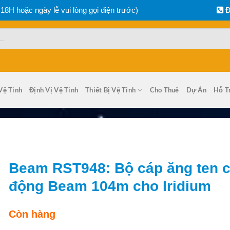
 18H hoặc ngày lễ vui lòng gọi điện trước)
Đ
Vệ Tinh
Định Vị Vệ Tinh
Thiết Bị Vệ Tinh
Cho Thuê
Dự Án
Hỗ T
Beam RST948: Bộ cáp ăng ten 
động Beam 104m cho Iridium
Còn hàng