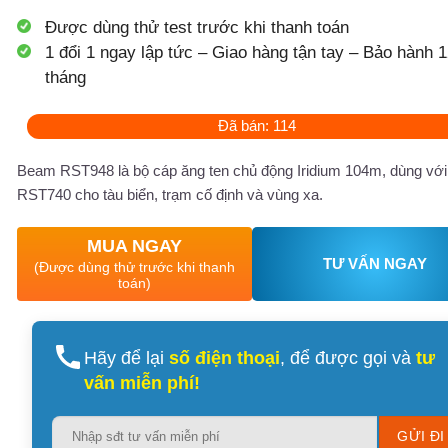
Được dùng thử test trước khi thanh toán
1 đổi 1 ngay lập tức – Giao hàng tận tay – Bảo hành 1
tháng
Đã bán: 114
Beam RST948 là bộ cáp ăng ten chủ động Iridium 104m, dùng với
RST740 cho tàu biển, trạm cố định và vùng xa.
MUA NGAY
TƯ VẤN NGAY
(Được dùng thử trước khi thanh
toán)
Hãy để lại
số điện thoại
, để được gọi và
tư
vấn miễn phí!
Please