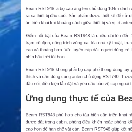
Beam RST948 là bộ cáp ăng ten chủ động 104m dành cho 
ra xa thiết bị đầu cuối. Sản phẩm được thiết kế để s
án triển khai khi khoảng cách giữa thiết bị và vị trí an
Điểm nổi bật của Beam RST948 là chiều dài lên đến 
trạm cố định, công trình vùng xa, tòa nhà kỹ thuật, tr
cao và thoáng hơn. Với tuyến cáp dài, người dùng có t
nhìn bầu trời tốt hơn.
Beam RST948 không phải bộ cáp phổ thông dùng tùy ý 
thích và cần dùng cùng anten chủ động RST740. Trước kh
đầu nối, điều kiện lắp đặt và yêu cầu bảo vệ cáp ngoài t
Ứng dụng thực tế của B
Beam RST948 phù hợp cho tàu biển cần triển khai hệ 
được đặt trong cabin, phòng điều khiển hoặc phòng kỹ t
cao hơn để hạn chế vật cản. Beam RST948 giúp kết nối