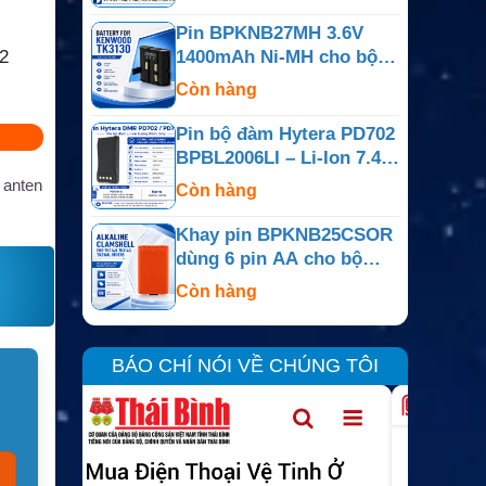
Pin BPKNB27MH 3.6V
2
1400mAh Ni-MH cho bộ
đàm Kenwood TK-3130,
Còn hàng
TK-3131
Pin bộ đàm Hytera PD702
BPBL2006LI – Li-Ion 7.4V
2000mAh
 anten
Còn hàng
Khay pin BPKNB25CSOR
dùng 6 pin AA cho bộ
đàm Kenwood
Còn hàng
BÁO CHÍ NÓI VỀ CHÚNG TÔI