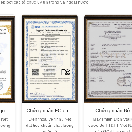
p bởi các tổ chức uy tín trong và ngoài nước
XEM CHI TIẾT
XEM CHI TIẾT
quốc
Chứng nhận FC quốc
Chứng nhận Bộ
tế
TT&TT
. Net
Dien thoai ve tinh . Net
Máy Phiên Dịch Vtal
 lượng
đạt tiêu chuẩn chất lượng
được Bộ TT&TT Việt 
quốc tế
cấp GCN hợp quy!