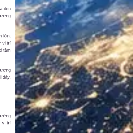
 anten
phương
n lớn,
vị trí
có tầm
 tương
i dây,
thường
vị trí