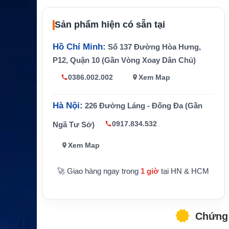
hụ kiệ
Bộ cáp ăng ten chủ động Iridium
n
Sản phẩm hiện có sẵn tại
Chiều
104m / 341.21ft
dài
Hồ Chí Minh:
Số 137 Đường Hòa Hưng,
Anten
P12, Quận 10 (Gần Vòng Xoay Dân Chủ)
sử dụ
RST740 Active Iridium Antenna
ng
0386.002.002
Xem Map
Kết nố
N-Male, N-Female, TNC-Male theo cấu hì
i chính
nh bộ cáp
Hà Nội:
226 Đường Láng - Đống Đa (Gần
Thành
0917.834.532
Ngã Tư Sở)
phần c
Cáp chủ động, fly lead Iridium và amp lead
hính
Xem Map
Lắp đặt anten Iridium từ xa cho tàu biển, tr
Ứng d
ạm cố định, xe chuyên dụng và công trình
🚀 Giao hàng ngay trong
1 giờ
tại HN & HCM
ụng
vùng xa
Chứng 