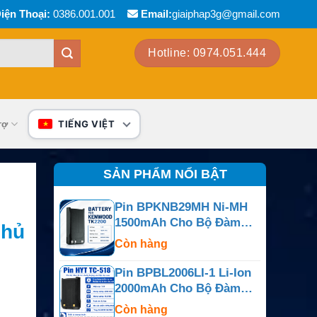
iện Thoại:
0386.001.001
Email:
giaiphap3g@gmail.com
Hotline: 0974.051.444
rợ
TIẾNG VIỆT
SẢN PHẨM NỔI BẬT
Pin BPKNB29MH Ni-MH
1500mAh Cho Bộ Đàm
chủ
Kenwood TK-2200, NX-
Còn hàng
240 Và NX-340
Pin BPBL2006LI-1 Li-Ion
2000mAh Cho Bộ Đàm
Hytera PD702, PD782
Còn hàng