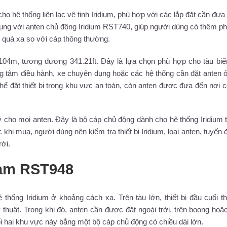
hệ thống liên lạc vệ tinh Iridium, phù hợp với các lắp đặt cần đưa
ử dụng với anten chủ động Iridium RST740, giúp người dùng có thêm 
ten quá xa so với cáp thông thường.
104m, tương đương 341.21ft. Đây là lựa chọn phù hợp cho tàu biể
ung tâm điều hành, xe chuyên dụng hoặc các hệ thống cần đặt anten ở 
hể đặt thiết bị trong khu vực an toàn, còn anten được đưa đến nơi 
cho mọi anten. Đây là bộ cáp chủ động dành cho hệ thống Iridium
i mua, người dùng nên kiểm tra thiết bị Iridium, loại anten, tuyến đ
rời.
eam RST948
thống Iridium ở khoảng cách xa. Trên tàu lớn, thiết bị đầu cuối 
huật. Trong khi đó, anten cần được đặt ngoài trời, trên boong hoặc 
 hai khu vực này bằng một bộ cáp chủ động có chiều dài lớn.