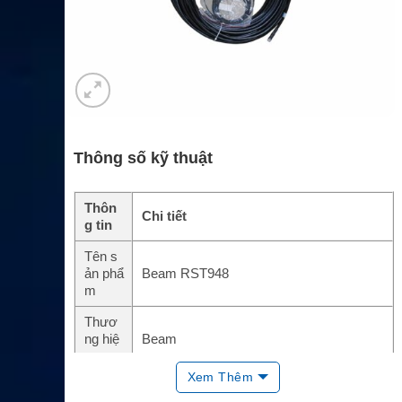
Thông số kỹ thuật
Thôn
Chi tiết
g tin
Tên s
ản phẩ
Beam RST948
m
Thươ
ng hiệ
Beam
u
Xem Thêm
Loại p