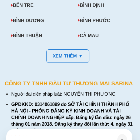
BẾN TRE
BÌNH ĐỊNH
BÌNH DƯƠNG
BÌNH PHƯỚC
BÌNH THUẬN
CÀ MAU
XEM THÊM ▼
CÔNG TY TNHH ĐẦU TƯ THƯƠNG MẠI SARINA
Người đại diện pháp luật: NGUYỄN THỊ PHƯƠNG
GPĐKKD: 0314861899 do SỞ TÀI CHÍNH THÀNH PHỐ
HÀ NỘI - PHÒNG ĐĂNG KÝ KINH DOANH VÀ TÀI
CHÍNH DOANH NGHIỆP cấp. Đăng ký lần đầu: ngày 26
tháng 01 năm 2018. Đăng ký thay đổi lần thứ: 4, ngày 31
tháng 03 năm 2026