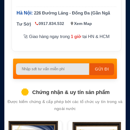
Hà Nội:
226 Đường Láng - Đống Đa (Gần Ngã
0917.834.532
Xem Map
Tư Sở)
🚀 Giao hàng ngay trong
1 giờ
tại HN & HCM
Please
leave
this
field
Chứng nhận & uy tín sản phẩm
empty.
Được kiểm chứng & cấp phép bởi các tổ chức uy tín trong và
ngoài nước