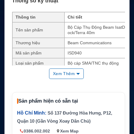
Thông số kỹ thuật
Thông tin
Chi tiết
Bộ Cáp Thụ Động Beam IsatD
Tên sản phẩm
ock/Terra 40m
Thương hiệu
Beam Communications
Mã sản phẩm
ISD940
Loại sản phẩm
Bộ cáp SMA/TNC thụ động
Chiều dài thương mại
40m/131ft
Xem Thêm
Cáp SAT
39,5m, TNC đực – TNC đực
Cáp GPS
40m, SMA đực – SMA đực
Sản phẩm hiện có sẵn tại
Đoạn chuyển SAT
50cm, TNC cái – SMA đực
Hồ Chí Minh:
Số 137 Đường Hòa Hưng, P12,
Anten tương thích
Beam Inmarsat ISD700
Quận 10 (Gần Vòng Xoay Dân Chủ)
Khối lượng đóng hộp
Khoảng 25kg
0386.002.002
Xem Map