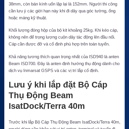
38mm, còn bán kính uốn lặp lại là 152mm. Người thi công
cần lưu ý các giới hạn này khi đi dây qua góc tường, ống
hoặc máng kỹ thuật.
Khối lượng đóng hộp của bộ kit khoảng 25kg. Khi kéo cáp,
không nên để trọng lượng cuộn dây tác động lên đầu nối.
Cáp cần được đỡ và cố định phù hợp trên toàn tuyến.
Khả năng tương thích quan trọng nhất của ISD940 là anten
Beam ISD700. Đây là anten định hướng thụ động dành cho
dịch vụ Inmarsat GSPS và các vị trí lắp cố định.
Lưu ý khi lắp đặt Bộ Cáp
Thụ Động Beam
IsatDock/Terra 40m
Trước khi lắp Bộ Cáp Thụ Động Beam IsatDock/Terra 40m,
người dùng cần khảo sát vị trí anten, terminal và tuyến đi