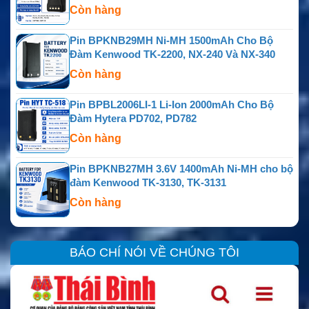
Còn hàng
Pin BPKNB29MH Ni-MH 1500mAh Cho Bộ
Đàm Kenwood TK-2200, NX-240 Và NX-340
Còn hàng
Pin BPBL2006LI-1 Li-Ion 2000mAh Cho Bộ
Đàm Hytera PD702, PD782
Còn hàng
Pin BPKNB27MH 3.6V 1400mAh Ni-MH cho bộ
đàm Kenwood TK-3130, TK-3131
Còn hàng
BÁO CHÍ NÓI VỀ CHÚNG TÔI