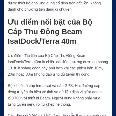
được thiết kế cho ứng dụng cố định trên đất liền, không
dành cho phương tiện đang di chuyển.
Ưu điểm nổi bật của Bộ
Cáp Thụ Động Beam
IsatDock/Terra 40m
Ưu điểm đầu tiên của Bộ Cáp Thụ Động Beam
IsatDock/Terra 40m là chiều dài 40m, tương đương khoảng
131ft. Khoảng cách này phù hợp khi các phiên bản 10m,
20m hoặc 30m không đáp ứng đủ tuyến thi công.
Bộ kit có cả cáp Inmarsat và cáp GPS. Hai đường cáp
riêng truyền tín hiệu vệ tinh và dữ liệu định vị giữa anten
ISD700 với thiết bị Beam. Người dùng không phải mua
từng tuyến riêng rồi tự ghép hệ thống.
Các đầu nối SMA và TNC được lắp sẵn theo cấu hình của