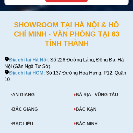
SHOWROOM TẠI HÀ NỘI & HỒ
CHÍ MINH - VĂN PHÒNG TẠI 63
TỈNH THÀNH
Địa chỉ tại Hà Nội:
Số 226 Đường Láng, Đống Đa, Hà
Nội (Gần Ngã Tư Sở)
Địa chỉ tại HCM:
Số 137 Đường Hòa Hưng, P12, Quận
10
AN GIANG
BÀ RỊA - VŨNG TÀU
BẮC GIANG
BẮC KẠN
BẠC LIÊU
BẮC NINH