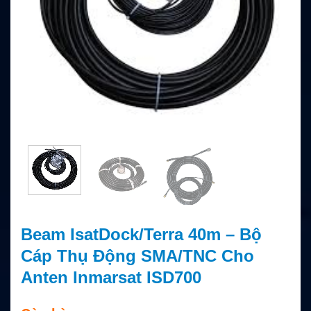
Beam IsatDock/Terra 40m – Bộ
Cáp Thụ Động SMA/TNC Cho
Anten Inmarsat ISD700