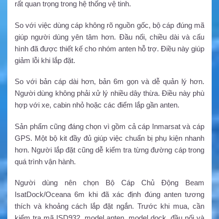
rất quan trọng trong hệ thống vệ tinh.
So với việc dùng cáp không rõ nguồn gốc, bộ cáp đúng mã
giúp người dùng yên tâm hơn. Đầu nối, chiều dài và cấu
hình đã được thiết kế cho nhóm anten hỗ trợ. Điều này giúp
giảm lỗi khi lắp đặt.
So với bản cáp dài hơn, bản 6m gọn và dễ quản lý hơn.
Người dùng không phải xử lý nhiều dây thừa. Điều này phù
hợp với xe, cabin nhỏ hoặc các điểm lắp gần anten.
Sản phẩm cũng đáng chọn vì gồm cả cáp Inmarsat và cáp
GPS. Một bộ kit đầy đủ giúp việc chuẩn bị phụ kiện nhanh
hơn. Người lắp đặt cũng dễ kiểm tra từng đường cáp trong
quá trình vận hành.
Người dùng nên chọn Bộ Cáp Chủ Động Beam
IsatDock/Oceana 6m khi đã xác định đúng anten tương
thích và khoảng cách lắp đặt ngắn. Trước khi mua, cần
kiểm tra mã ISD932, model anten, model dock, đầu nối và