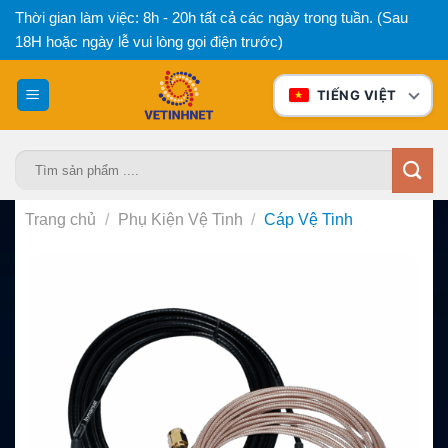
Bỏ
Thời gian làm việc: 8h - 20h tất cả các ngày trong tuần. (Sau
qua
18H hoặc ngày lễ vui lòng gọi điện trước)
nội
dung
TIẾNG VIỆT
Tìm
kiếm:
Trang chủ
/
Phụ Kiện Vệ Tinh
/
Cáp Vệ Tinh