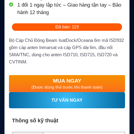
1 đổi 1 ngay lập tức – Giao hàng tận tay – Bảo
hành 12 tháng
Đã bán: 119
Bộ Cáp Chủ Động Beam IsatDock/Oceana 6m mã ISD932
gồm cáp anten Inmarsat và cáp GPS dài 6m, đầu nối
SMA/TNC, dùng cho anten ISD710, ISD715, ISD720 và
CVTINM.
MUA NGAY
(Được dùng thử trước khi thanh toán)
TƯ VẤN NGAY
Thông số kỹ thuật