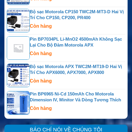
Bộ sạc Motorola CP150 TWC2M-MT3-D Hai Vị
Trí Cho CP150, CP200, PR400
Còn hàng
Pin BP7034PL Li-MnO2 4500mAh Không Sạc
Lại Cho Bộ Đàm Motorola APX
Còn hàng
Bộ sạc Motorola APX TWC2M-MT19-D Hai Vị
Trí Cho APX6000, APX7000, APX800
Còn hàng
Pin BP6965 Ni-Cd 150mAh Cho Motorola
Dimension IV, Minitor Và Dòng Tương Thích
Còn hàng
BÁO CHÍ NÓI VỀ CHÚNG TÔI