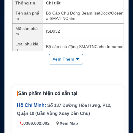
Thông tin
Chi tiết
Tên sản phẩ
Bộ Cáp Chủ Động Beam IsatDock/Ocean
m
a SMA/TNC 6m
Mã sản phẩ
ISD932
m
Loại phụ kiệ
Bộ cáp chủ động SMA/TNC cho Inmarsat
n
Xem Thêm
Thiết bị tươn
Beam IsatDock và Oceana trong cấu hìn
g thích
h phù hợp
Anten tương
ISD710, ISD715, ISD720, CVTINM
thích
Cáp Inmarsa
Sản phẩm hiện có sẵn tại
6m / 19.7ft, TNC male sang SMA male
t
Hồ Chí Minh:
Số 137 Đường Hòa Hưng, P12,
Cáp GPS
6m / 19.7ft, SMA male sang SMA male
Quận 10 (Gần Vòng Xoay Dân Chủ)
Trọng lượng
Khoảng 0.15kg
bộ kit
0386.002.002
Xem Map
Marine, transport, xe chuyên dụng, tàu, t