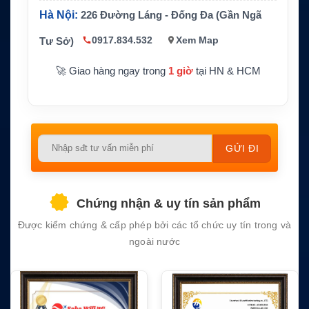
Ứng dụng
rạm lắp đặt ngắn
Hà Nội:
226 Đường Láng - Đống Đa (Gần Ngã
Không dùng cho ISD700 Passive Antenn
Lưu ý
0917.834.532
Xem Map
Tư Sở)
a
🚀 Giao hàng ngay trong
1 giờ
tại HN & HCM
Please
leave
this
field
Chứng nhận & uy tín sản phẩm
empty.
Được kiểm chứng & cấp phép bởi các tổ chức uy tín trong và
ngoài nước