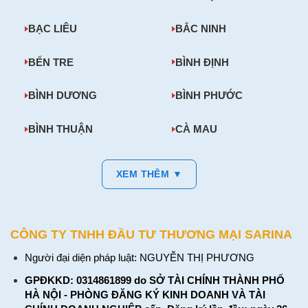
BẠC LIÊU
BẮC NINH
BẾN TRE
BÌNH ĐỊNH
BÌNH DƯƠNG
BÌNH PHƯỚC
BÌNH THUẬN
CÀ MAU
XEM THÊM ▼
CÔNG TY TNHH ĐẦU TƯ THƯƠNG MẠI SARINA
Người đại diện pháp luật: NGUYỄN THỊ PHƯƠNG
GPĐKKD: 0314861899 do SỞ TÀI CHÍNH THÀNH PHỐ
HÀ NỘI - PHÒNG ĐĂNG KÝ KINH DOANH VÀ TÀI