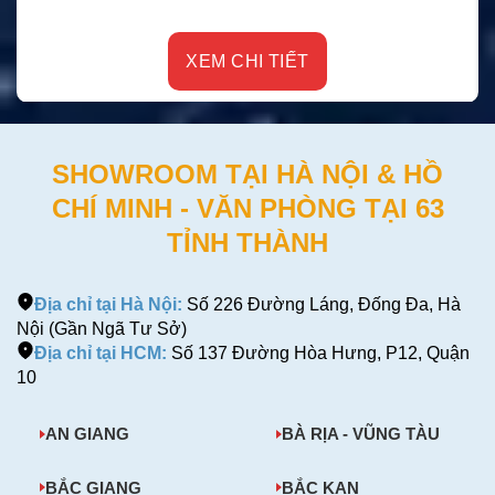
XEM CHI TIẾT
SHOWROOM TẠI HÀ NỘI & HỒ
CHÍ MINH - VĂN PHÒNG TẠI 63
TỈNH THÀNH
Địa chỉ tại Hà Nội:
Số 226 Đường Láng, Đống Đa, Hà
Nội (Gần Ngã Tư Sở)
Địa chỉ tại HCM:
Số 137 Đường Hòa Hưng, P12, Quận
10
AN GIANG
BÀ RỊA - VŨNG TÀU
BẮC GIANG
BẮC KẠN