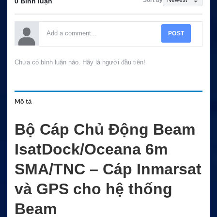
Sort by
0 Bình luận
POST
Chưa có bình luận nào. Hãy là người đầu tiên!
Mô tả
Bộ Cáp Chủ Động Beam
IsatDock/Oceana 6m
SMA/TNC – Cáp Inmarsat
và GPS cho hệ thống
Beam