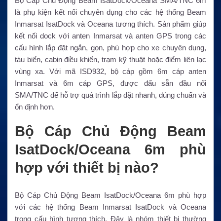
Bộ Cáp Chủ Động Beam IsatDock/Oceana SMA/TNC 6m
là phụ kiện kết nối chuyên dụng cho các hệ thống Beam
Inmarsat IsatDock và Oceana tương thích. Sản phẩm giúp
kết nối dock với anten Inmarsat và anten GPS trong các
cấu hình lắp đặt ngắn, gọn, phù hợp cho xe chuyên dụng,
tàu biển, cabin điều khiển, trạm kỹ thuật hoặc điểm liên lạc
vùng xa. Với mã ISD932, bộ cáp gồm 6m cáp anten
Inmarsat và 6m cáp GPS, được đấu sẵn đầu nối
SMA/TNC để hỗ trợ quá trình lắp đặt nhanh, đúng chuẩn và
ổn định hơn.
Bộ Cáp Chủ Động Beam
IsatDock/Oceana 6m phù
hợp với thiết bị nào?
Bộ Cáp Chủ Động Beam IsatDock/Oceana 6m phù hợp
với các hệ thống Beam Inmarsat IsatDock và Oceana
trong cấu hình tương thích. Đây là nhóm thiết bị thường