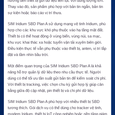
hướng đến thiết bị gửi dữ liệu liên tục với dung lượng lớn.
Thay vào đó, sản phẩm phù hợp với bản tin ngắn, bản tin
sự kiện hoặc báo cáo vị trí thưa.
SIM Iridium SBD Plan A sử dụng mạng vệ tinh Iridium, phù
hợp cho các khu vực khó phụ thuộc vào hạ tầng mặt đất.
Thiết bị có thể hoạt động ở vùng biển, vùng núi, sa mạc,
khu vực khai thác xa hoặc tuyến vận tải xuyên biên giới.
Điều kiện thực tế vẫn phụ thuộc vào thiết bị, anten, vị trí lắp
đặt và tầm nhìn bầu trời.
Một điểm quan trọng của SIM Iridium SBD Plan A là khả
năng hỗ trợ quản lý dữ liệu theo nhu cầu thực tế. Người
dùng có thể tối ưu tần suất gửi bản tin để kiểm soát chi phí.
Với thiết bị tracking, việc chọn chu kỳ gửi hợp lý giúp cân
bằng giữa độ cập nhật, pin thiết bị và chi phí dữ liệu.
SIM Iridium SBD Plan A phù hợp với nhiều thiết bị SBD
tương thích. Gói dịch vụ có thể dùng cho tracker vệ tinh,
modem Iridium, thiết bị IoT công nghiệp hoặc nền tảng giám