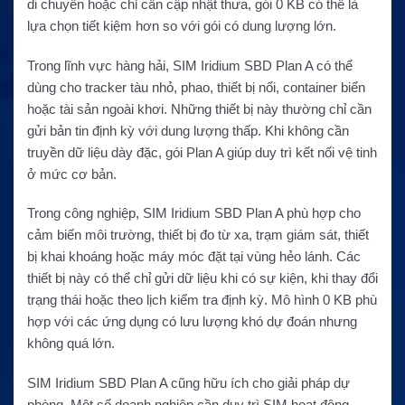
di chuyển hoặc chỉ cần cập nhật thưa, gói 0 KB có thể là
lựa chọn tiết kiệm hơn so với gói có dung lượng lớn.
Trong lĩnh vực hàng hải, SIM Iridium SBD Plan A có thể
dùng cho tracker tàu nhỏ, phao, thiết bị nổi, container biển
hoặc tài sản ngoài khơi. Những thiết bị này thường chỉ cần
gửi bản tin định kỳ với dung lượng thấp. Khi không cần
truyền dữ liệu dày đặc, gói Plan A giúp duy trì kết nối vệ tinh
ở mức cơ bản.
Trong công nghiệp, SIM Iridium SBD Plan A phù hợp cho
cảm biến môi trường, thiết bị đo từ xa, trạm giám sát, thiết
bị khai khoáng hoặc máy móc đặt tại vùng hẻo lánh. Các
thiết bị này có thể chỉ gửi dữ liệu khi có sự kiện, khi thay đổi
trạng thái hoặc theo lịch kiểm tra định kỳ. Mô hình 0 KB phù
hợp với các ứng dụng có lưu lượng khó dự đoán nhưng
không quá lớn.
SIM Iridium SBD Plan A cũng hữu ích cho giải pháp dự
phòng. Một số doanh nghiệp cần duy trì SIM hoạt động