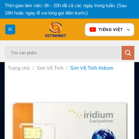
Bỏ
Thời gian làm việc: 8h - 20h tất cả các ngày trong tuần. (Sau
qua
18H hoặc ngày lễ vui lòng gọi điện trước)
nội
dung
TIẾNG VIỆT
Tìm
kiếm:
Trang chủ
/
Sim Vệ Tinh
/
Sim Vệ Tinh Iridium