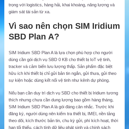
trọng với logistics, hàng hải, khai khoáng, năng lượng và
giám sát tài sản từ xa.
Vì sao nên chọn SIM Iridium
SBD Plan A?
SIM Iridium SBD Plan A là lựa chọn phù hợp cho người
dùng cần gói dịch vụ SBD 0 KB cho thiết bị IoT vệ tinh,
tracker và cảm biến lưu lượng thấp. Sản phẩm đặc biệt
hữu ích khi thiết bị chỉ gửi bản tin ngắn, gửi thưa, gửi theo
sự kiện hoặc dùng kết nối vệ tinh như kênh dự phòng.
Nếu bạn cần duy trì dịch vụ SBD cho thiết bị Iridium tương
thích nhưng chưa cần dung lượng bao gồm hàng tháng,
SIM Iridium SBD Plan A là gói đáng cân nhắc. Trước khi
đăng ký, người dùng nên kiểm tra thiết bị, IMEI, nền tảng
theo dõi, kích thước bản tin, chu kỳ gửi, phí kích hoạt, thời
hạn tối thiểu, cách tính dữ liệu phát sinh và chính sách