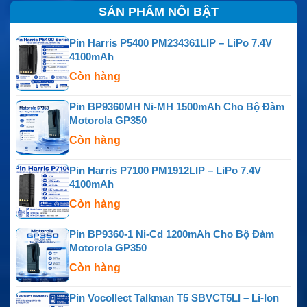
SẢN PHẨM NỔI BẬT
Pin Harris P5400 PM234361LIP – LiPo 7.4V
4100mAh
Còn hàng
Pin BP9360MH Ni-MH 1500mAh Cho Bộ Đàm
Motorola GP350
Còn hàng
Pin Harris P7100 PM1912LIP – LiPo 7.4V
4100mAh
Còn hàng
Pin BP9360-1 Ni-Cd 1200mAh Cho Bộ Đàm
Motorola GP350
Còn hàng
Pin Vocollect Talkman T5 SBVCT5LI – Li-Ion