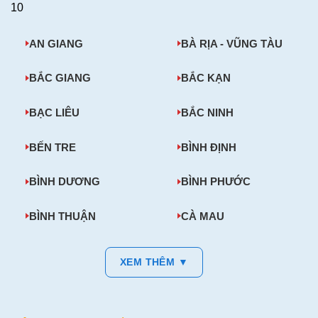
10
AN GIANG
BÀ RỊA - VŨNG TÀU
BẮC GIANG
BẮC KẠN
BẠC LIÊU
BẮC NINH
BẾN TRE
BÌNH ĐỊNH
BÌNH DƯƠNG
BÌNH PHƯỚC
BÌNH THUẬN
CÀ MAU
XEM THÊM ▼