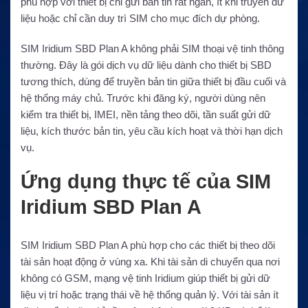
phù hợp với thiết bị chỉ gửi bản tin rất ngắn, ít khi truyền dữ
liệu hoặc chỉ cần duy trì SIM cho mục đích dự phòng.
SIM Iridium SBD Plan A không phải SIM thoại vệ tinh thông
thường. Đây là gói dịch vụ dữ liệu dành cho thiết bị SBD
tương thích, dùng để truyền bản tin giữa thiết bị đầu cuối và
hệ thống máy chủ. Trước khi đăng ký, người dùng nên
kiểm tra thiết bị, IMEI, nền tảng theo dõi, tần suất gửi dữ
liệu, kích thước bản tin, yêu cầu kích hoạt và thời hạn dịch
vụ.
Ứng dụng thực tế của SIM
Iridium SBD Plan A
SIM Iridium SBD Plan A phù hợp cho các thiết bị theo dõi
tài sản hoạt động ở vùng xa. Khi tài sản di chuyển qua nơi
không có GSM, mạng vệ tinh Iridium giúp thiết bị gửi dữ
liệu vị trí hoặc trạng thái về hệ thống quản lý. Với tài sản ít