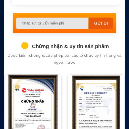
Please
leave
this
field
Chứng nhận & uy tín sản phẩm
empty.
Được kiểm chứng & cấp phép bởi các tổ chức uy tín trong và
ngoài nước