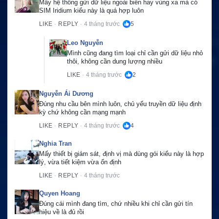
Mấy hệ thống gửi dữ liệu ngoài biển hay vùng xa mà có 
SIM Iridium kiểu này là quá hợp luôn
LIKE
REPLY
4 tháng trước
5
·
·
Leo Nguyễn
Mình cũng đang tìm loại chỉ cần gửi dữ liệu nhỏ 
thôi, không cần dung lượng nhiều
LIKE
4 tháng trước
2
·
Nguyễn Ái Dương
Đúng nhu cầu bên mình luôn, chủ yếu truyền dữ liệu định 
kỳ chứ không cần mạng mạnh
LIKE
REPLY
4 tháng trước
4
·
·
Nghia Tran
Mấy thiết bị giám sát, định vị mà dùng gói kiểu này là hợp 
lý, vừa tiết kiệm vừa ổn định
LIKE
REPLY
4 tháng trước
·
·
Quyen Hoang
Đúng cái mình đang tìm, chứ nhiều khi chỉ cần gửi tín 
hiệu về là đủ rồi