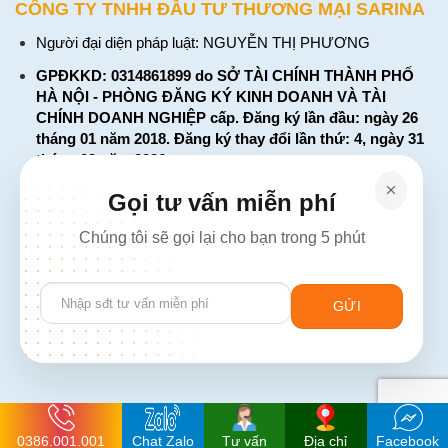
CÔNG TY TNHH ĐẦU TƯ THƯƠNG MẠI SARINA
Người đại diện pháp luật: NGUYỄN THỊ PHƯƠNG
GPĐKKD: 0314861899 do SỞ TÀI CHÍNH THÀNH PHỐ
HÀ NỘI - PHÒNG ĐĂNG KÝ KINH DOANH VÀ TÀI
CHÍNH DOANH NGHIỆP cấp. Đăng ký lần đầu: ngày 26
tháng 01 năm 2018. Đăng ký thay đổi lần thứ: 4, ngày 31
tháng 03 năm 2026
226 Đường Láng, Đống Đa, Hà Nội
Gọi tư vấn miễn phí
137 Đường Hòa Hưng, Phường 12, Quận 10, TP. Hồ Chí
Chúng tôi sẽ gọi lại cho bạn trong 5 phút
Minh
Hotline: 1900 2106 - 0386 001 001
Please
Email:
Giaiphap3g@gmail.com
leave
this
field
empty.
0386.001.001
Chat Zalo
Tư vấn
Địa chỉ
Facebook