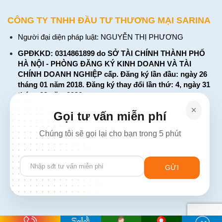
CÔNG TY TNHH ĐẦU TƯ THƯƠNG MẠI SARINA
Người đại diện pháp luật: NGUYỄN THỊ PHƯƠNG
GPĐKKD: 0314861899 do SỞ TÀI CHÍNH THÀNH PHỐ
HÀ NỘI - PHÒNG ĐĂNG KÝ KINH DOANH VÀ TÀI
CHÍNH DOANH NGHIỆP cấp. Đăng ký lần đầu: ngày 26
tháng 01 năm 2018. Đăng ký thay đổi lần thứ: 4, ngày 31
tháng 03 năm 2026
226 Đường Láng, Đống Đa, Hà Nội
Gọi tư vấn miễn phí
137 Đường Hòa Hưng, Phường 12, Quận 10, TP. Hồ Chí
Chúng tôi sẽ gọi lại cho bạn trong 5 phút
Minh
Hotline: 1900 2106 - 0386 001 001
Please
Email:
Giaiphap3g@gmail.com
leave
this
field
empty.