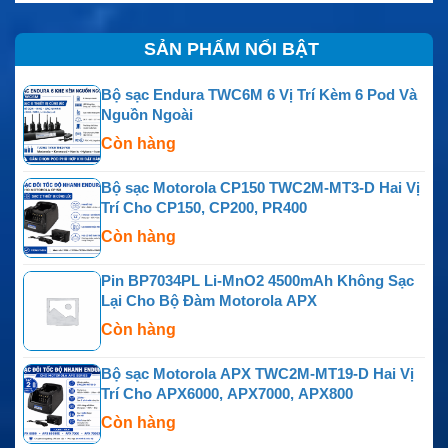
SẢN PHẨM NỔI BẬT
Bộ sạc Endura TWC6M 6 Vị Trí Kèm 6 Pod Và
Nguồn Ngoài
Còn hàng
Bộ sạc Motorola CP150 TWC2M-MT3-D Hai Vị
Trí Cho CP150, CP200, PR400
Còn hàng
Pin BP7034PL Li-MnO2 4500mAh Không Sạc
Lại Cho Bộ Đàm Motorola APX
Còn hàng
Bộ sạc Motorola APX TWC2M-MT19-D Hai Vị
Trí Cho APX6000, APX7000, APX800
Còn hàng