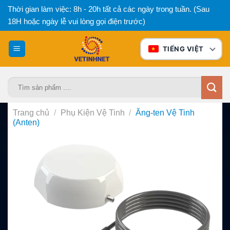
Bỏ
Thời gian làm việc: 8h - 20h tất cả các ngày trong tuần. (Sau
qua
18H hoặc ngày lễ vui lòng gọi điện trước)
nội
dung
TIẾNG VIỆT
Tìm
kiếm:
Trang chủ
/
Phụ Kiện Vệ Tinh
/
Ăng-ten Vệ Tinh
(Anten)