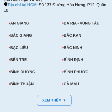
Địa chỉ tại HCM:
Số 137 Đường Hòa Hưng, P12, Quận
10
AN GIANG
BÀ RỊA - VŨNG TÀU
BẮC GIANG
BẮC KẠN
BẠC LIÊU
BẮC NINH
BẾN TRE
BÌNH ĐỊNH
BÌNH DƯƠNG
BÌNH PHƯỚC
BÌNH THUẬN
CÀ MAU
XEM THÊM ▼