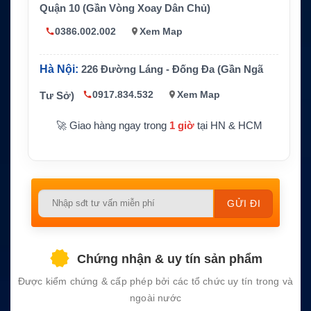
4 dBic, 50 ohm
kháng
Quận 10 (Gần Vòng Xoay Dân Chủ)
Gắn nam châm trên nóc xe hoặc bề mặt th
0386.002.002
Xem Map
Kiểu lắp
ép
Kích thước
Hà Nội:
226 Đường Láng - Đống Đa (Gần Ngã
Đường kính 111mm, cao trên mái 36.5mm,
và trọng lư
170g
ợng
0917.834.532
Xem Map
Tư Sở)
Chuẩn bảo
IP66, nhiệt độ hoạt động -40°C đến +70°C
🚀 Giao hàng ngay trong
1 giờ
tại HN & HCM
vệ
Please
leave
this
field
Chứng nhận & uy tín sản phẩm
empty.
Được kiểm chứng & cấp phép bởi các tổ chức uy tín trong và
ngoài nước