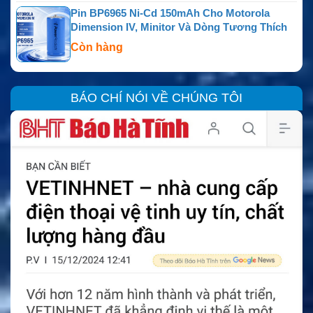
Pin BP6965 Ni-Cd 150mAh Cho Motorola
Dimension IV, Minitor Và Dòng Tương Thích
Còn hàng
BÁO CHÍ NÓI VỀ CHÚNG TÔI