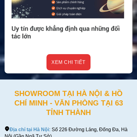
XEM CHI TIẾT
SHOWROOM TẠI HÀ NỘI & HỒ
CHÍ MINH - VĂN PHÒNG TẠI 63
TỈNH THÀNH
Địa chỉ tại Hà Nội:
Số 226 Đường Láng, Đống Đa, Hà
Nội (Gần Ngã Tư Sở)