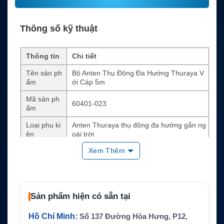
Thông số kỹ thuật
Thông tin
Chi tiết
Tên sản ph
Bộ Anten Thụ Động Đa Hướng Thuraya V
ẩm
ới Cáp 5m
Mã sản ph
60401-023
ẩm
Loại phụ ki
Anten Thuraya thụ động đa hướng gắn ng
ện
oài trời
Xem Thêm
Thuraya X5-Touch, XT, XT-LITE, XT-PRO,
Thiết bị tươ
XT-PRO DUAL, SatSleeve, SatSleeve Hots
ng thích
pot
Cáp đi kèm
Cáp LTR195 dài 5m và adapter
Sản phẩm hiện có sẵn tại
Tần số
1525–1660.5 MHz
Hồ Chí Minh:
Số 137 Đường Hòa Hưng, P12,
Gain và trở