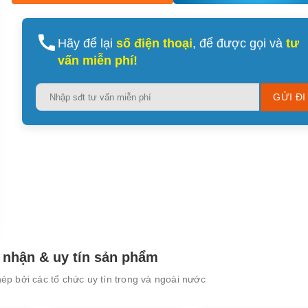
Hãy để lại
số điện thoại
, để được gọi và
tư
vấn miễn phí!
Please
leave
this
field
empty.
nhận & uy tín sản phẩm
p bởi các tổ chức uy tín trong và ngoài nước