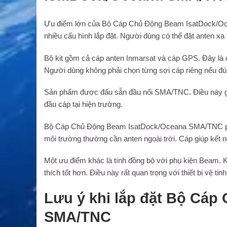
Ưu điểm lớn của Bộ Cáp Chủ Động Beam IsatDock/Ocea
nhiều cấu hình lắp đặt. Người dùng có thể đặt anten xa t
Bộ kit gồm cả cáp anten Inmarsat và cáp GPS. Đây là đi
Người dùng không phải chọn từng sợi cáp riêng nếu đú
Sản phẩm được đấu sẵn đầu nối SMA/TNC. Điều này giúp 
đầu cáp tại hiện trường.
Bộ Cáp Chủ Động Beam IsatDock/Oceana SMA/TNC phù h
môi trường thường cần anten ngoài trời. Cáp giúp kết n
Một ưu điểm khác là tính đồng bộ với phụ kiện Beam. 
thích tốt hơn. Điều này rất quan trọng với thiết bị vệ ti
Lưu ý khi lắp đặt Bộ Cá
SMA/TNC