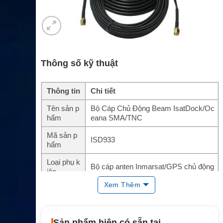
Thông số kỹ thuật
Thông tin
Chi tiết
Tên sản p
Bộ Cáp Chủ Động Beam IsatDock/Oc
hẩm
eana SMA/TNC
Mã sản p
ISD933
hẩm
Loại phụ k
Bộ cáp anten Inmarsat/GPS chủ động
iện
Xem Thêm
Chiều dài
13m / 42.7ft
Đầu nối
SMA/TNC
Sản phẩm hiện có sẵn tại