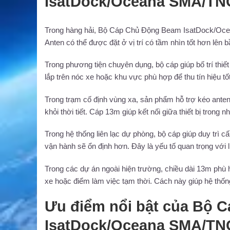
IsatDock/Oceana SMA/TN
Trong hàng hải, Bộ Cáp Chủ Động Beam IsatDock/Oceana 
Anten có thể được đặt ở vị trí có tầm nhìn tốt hơn lên bầ
Trong phương tiện chuyên dụng, bộ cáp giúp bố trí thiết b
lắp trên nóc xe hoặc khu vực phù hợp để thu tín hiệu tố
Trong trạm cố định vùng xa, sản phẩm hỗ trợ kéo anten ra
khỏi thời tiết. Cáp 13m giúp kết nối giữa thiết bị trong 
Trong hệ thống liên lạc dự phòng, bộ cáp giúp duy trì cấu
vận hành sẽ ổn định hơn. Đây là yếu tố quan trọng với li
Trong các dự án ngoài hiện trường, chiều dài 13m phù h
xe hoặc điểm làm việc tạm thời. Cách này giúp hệ thống l
Ưu điểm nổi bật của Bộ 
IsatDock/Oceana SMA/TN