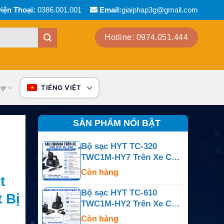
iện Thoại:
0386.001.001
Email:
giaiphap3g@gmail.com
Hotline: 0974.051.444
rợ
TIẾNG VIỆT
SẢN PHẨM NỔI BẬT
Bộ sạc HYT TC-320
TWC1M-HY7 Trên Xe Cho
TC-320 Và TC-320U
Còn hàng
t
Bộ sạc HYT TC-610
 Bị
TWC1M-HY2 Trên Xe Cho
TC-610, TC-610P Và TC-
Còn hàng