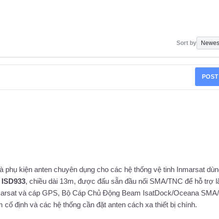
Sort by
POST
hụ kiện anten chuyên dụng cho các hệ thống vệ tinh Inmarsat dùn
ã
ISD933
, chiều dài 13m, được đấu sẵn đầu nối SMA/TNC để hỗ trợ l
 Inmarsat và cáp GPS, Bộ Cáp Chủ Động Beam IsatDock/Oceana SM
cố định và các hệ thống cần đặt anten cách xa thiết bị chính.