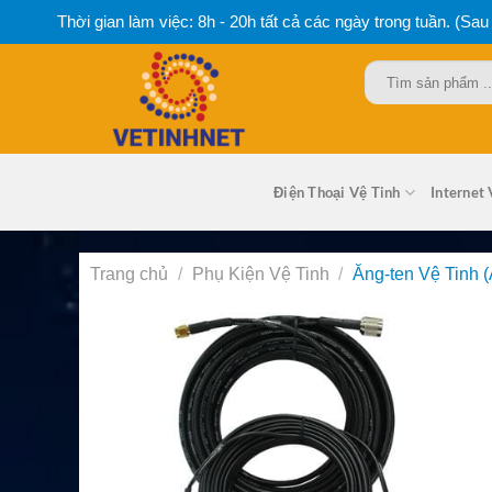
Bỏ
Thời gian làm việc: 8h - 20h tất cả các ngày trong tuần. (Sau
qua
nội
Tìm
dung
kiếm:
Điện Thoại Vệ Tinh
Internet 
Trang chủ
/
Phụ Kiện Vệ Tinh
/
Ăng-ten Vệ Tinh (