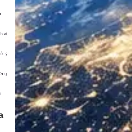
o
h vị.
ử lý
hững
g
a