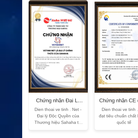
XEM CHI TIẾT
n Bộ
Chứng nhận Đại Lý
Chứng nhận CE 
T
Sahaha
tế
h Vtalk
Dien thoai ve tinh . Net -
Dien thoai ve tinh 
Việt Nam
Đại lý Độc Quyền của
đạt tiêu chuẩn chất
 quy!
Thương hiệu Sahaha tại
quốc tế
Việt Nam