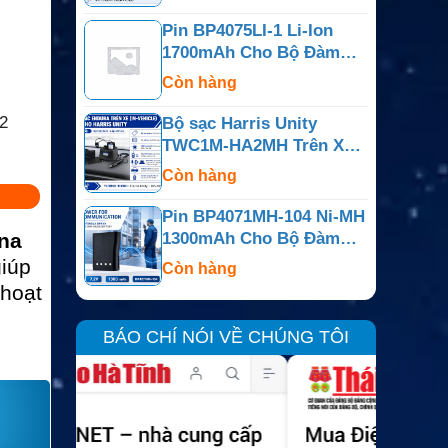
620
Pin BP4075LI-1 Li-Ion
1700mAh Cho Bộ Đàm
Motorola BPR40 Và
Còn hàng
BearCom BC130
2
Bộ sạc Harris Unity
TWC1M-HA2MH Trên Xe
Cho Unity Và XG-100P
Còn hàng
Pin BP4071MH-104 Ni-MH
na
1300mAh Cho Bộ Đàm
Motorola BPR40 Và
giúp
Còn hàng
BearCom BC130
 hoạt
BÁO CHÍ NÓI VỀ CHÚNG TÔI