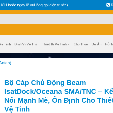
 18H hoặc ngày lễ vui lòng gọi điện trước)
Đ
Vệ Tinh
Định Vị Vệ Tinh
Thiết Bị Vệ Tinh
Cho Thuê
Dự Án
Hỗ T
Anten)
Bộ Cáp Chủ Động Beam
IsatDock/Oceana SMA/TNC – Kế
Nối Mạnh Mẽ, Ổn Định Cho Thiết
Vệ Tinh