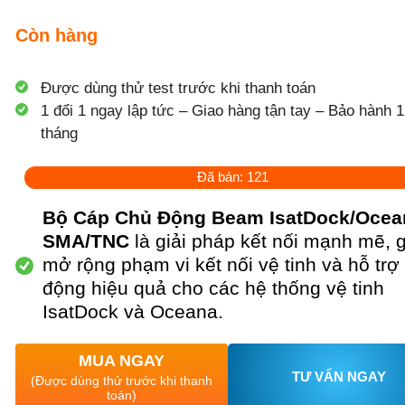
Còn hàng
Được dùng thử test trước khi thanh toán
1 đổi 1 ngay lập tức – Giao hàng tận tay – Bảo hành 1
tháng
Đã bán: 121
Bộ Cáp Chủ Động Beam IsatDock/Ocea
SMA/TNC
là giải pháp kết nối mạnh mẽ, 
mở rộng phạm vi kết nối vệ tinh và hỗ trợ
động hiệu quả cho các hệ thống vệ tinh
IsatDock và Oceana.
MUA NGAY
TƯ VẤN NGAY
(Được dùng thử trước khi thanh
toán)