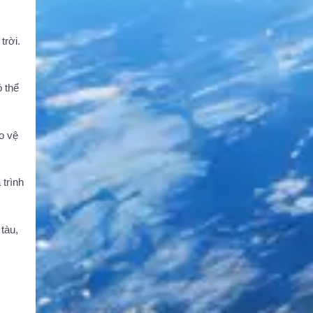
trời.
ó thể
ảo vệ
 trình
tàu,