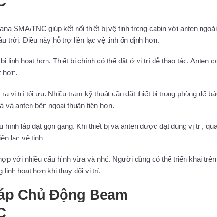
C
SMA/TNC giúp kết nối thiết bị vệ tinh trong cabin với anten ngoài 
u trời. Điều này hỗ trợ liên lạc vệ tinh ổn định hơn.
ị linh hoạt hơn. Thiết bị chính có thể đặt ở vị trí dễ thao tác. Anten c
t hơn.
 vị trí tối ưu. Nhiều trạm kỹ thuật cần đặt thiết bị trong phòng để b
nhà và anten bên ngoài thuận tiện hơn.
 hình lắp đặt gọn gàng. Khi thiết bị và anten được đặt đúng vị trí, quá
ên lạc vệ tinh.
ợp với nhiều cấu hình vừa và nhỏ. Người dùng có thể triển khai trên 
inh hoạt hơn khi thay đổi vị trí.
Cáp Chủ Động Beam
C