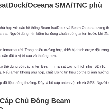
satDock/Oceana SMA/TNC phù
 hợp với các hệ thống Beam IsatDock và Beam Oceana tương th
arsat. Người dùng nên kiểm tra đúng chuẩn cổng anten trước khi đặt
n Inmarsat rời. Trong nhiều trường hợp, thiết bị chính được đặt trong
i cần đặt ở vị trí cao và thoáng hơn.
thể dùng với các anten Beam Inmarsat tương thích như ISD710,
. Nếu anten không phù hợp, chất lượng tín hiệu có thể bị ảnh hưởng
 dữ liệu thông thường. Đây là bộ cáp anten vệ tinh và GPS. Người
ộ Cáp Chủ Động Beam