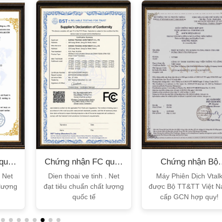
XEM CHI TIẾT
XEM CHI TIẾT
quốc
Chứng nhận FC quốc
Chứng nhận Bộ
tế
TT&TT
. Net
Dien thoai ve tinh . Net
Máy Phiên Dịch Vtal
 lượng
đạt tiêu chuẩn chất lượng
được Bộ TT&TT Việt 
quốc tế
cấp GCN hợp quy!