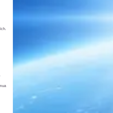
ích.
.
 mua