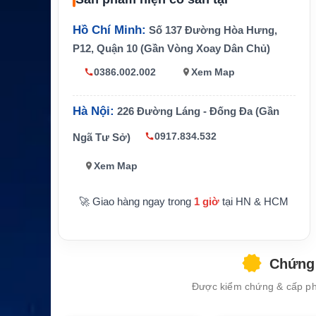
Bộ kit gồ
13m cáp anten Inmarsat và 13m cáp
m
GPS
Hồ Chí Minh:
Số 137 Đường Hòa Hưng,
Thiết bị tư
Beam IsatDock, Beam Oceana phù hợ
P12, Quận 10 (Gần Vòng Xoay Dân Chủ)
ơng thích
p
0386.002.002
Xem Map
Anten tươ
Beam Inmarsat ISD710, ISD715, ISD7
ng thích
20 tùy cấu hình
Hà Nội:
226 Đường Láng - Đống Đa (Gần
Hàng hải, phương tiện, trạm cố định, lắ
Ứng dụng
p anten xa thiết bị
0917.834.532
Ngã Tư Sở)
Cần kiểm tra đúng thiết bị, anten và chi
Lưu ý
Xem Map
ều dài cáp trước khi lắp đặt
🚀 Giao hàng ngay trong
1 giờ
tại HN & HCM
Chứng 
Được kiểm chứng & cấp phé