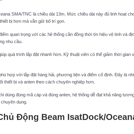
na SMA/TNC là chiều dài 13m. Mức chiều dài này đủ linh hoạt ch
hiết bị hơn mà vẫn giữ bố trí gọn.
ểm quan trọng với các hệ thống cần đồng thời tín hiệu vệ tinh và địn
ng nhu cầu.
quá trình lắp đặt nhanh hơn. Kỹ thuật viên có thể giảm thời gian x
ợp với lắp đặt hàng hải, phương tiện và điểm cố định. Đây là n
ối thiết bị và anten theo cách chuyên nghiệp hơn.
Khi dùng đúng mã cáp và đúng anten, hệ thống dễ đạt khả năng tươn
nh chuyên dụng.
p Chủ Động Beam IsatDock/Ocean