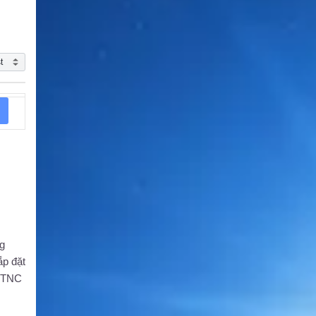
g
ắp đặt
A/TNC