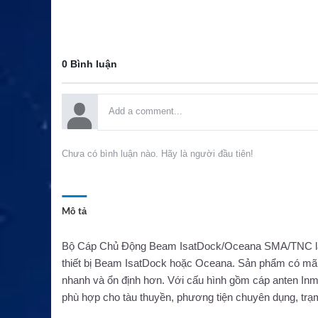
0 Bình luận
Chưa có bình luận nào. Hãy là người đầu tiên!
Mô tả
Bộ Cáp Chủ Động Beam IsatDock/Oceana SMA/TNC là p
thiết bị Beam IsatDock hoặc Oceana. Sản phẩm có m
nhanh và ổn định hơn. Với cấu hình gồm cáp anten
phù hợp cho tàu thuyền, phương tiện chuyên dụng, trạm 