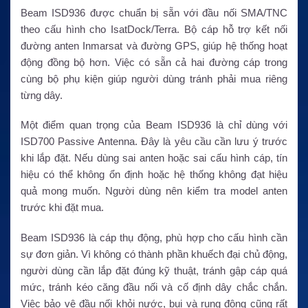
Beam ISD936 được chuẩn bị sẵn với đầu nối SMA/TNC
theo cấu hình cho IsatDock/Terra. Bộ cáp hỗ trợ kết nối
đường anten Inmarsat và đường GPS, giúp hệ thống hoạt
động đồng bộ hơn. Việc có sẵn cả hai đường cáp trong
cùng bộ phụ kiện giúp người dùng tránh phải mua riêng
từng dây.
Một điểm quan trọng của Beam ISD936 là chỉ dùng với
ISD700 Passive Antenna. Đây là yêu cầu cần lưu ý trước
khi lắp đặt. Nếu dùng sai anten hoặc sai cấu hình cáp, tín
hiệu có thể không ổn định hoặc hệ thống không đạt hiệu
quả mong muốn. Người dùng nên kiểm tra model anten
trước khi đặt mua.
Beam ISD936 là cáp thụ động, phù hợp cho cấu hình cần
sự đơn giản. Vì không có thành phần khuếch đại chủ động,
người dùng cần lắp đặt đúng kỹ thuật, tránh gập cáp quá
mức, tránh kéo căng đầu nối và cố định dây chắc chắn.
Việc bảo vệ đầu nối khỏi nước, bụi và rung động cũng rất