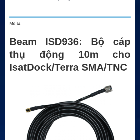
Mô tả
Beam ISD936: Bộ cáp
thụ động 10m cho
IsatDock/Terra SMA/TNC