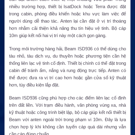
nhiều trường hợp, thiết bị IsatDock hoặc Terra được đặt
trong cabin, phòng điều khiển hoặc khu vực làm việc để
người dùng dễ thao tác. Anten lại cần đặt ở vị trí thoáng
hơn nhằm cải thiện khả năng thu tín hiệu vệ tinh. Bộ cáp
10m giúp kết nối hai vị trí này một cách gọn gàng.
Trong môi trường hàng hải, Beam ISD936 có thể dùng cho
tàu nhỏ, tàu dịch vụ, du thuyền hoặc phương tiện cần hệ
thống liên lạc vệ tinh cố định. Thiết bị chính có thể đặt trong
cabin để tránh ẩm, nắng và rung động trực tiếp. Anten có
thể được đưa ra vị trí cao hơn hoặc gần cửa sổ kỹ thuật
hơn, tùy điều kiện lắp đặt.
Beam ISD936 cũng phù hợp cho các điểm liên lạc cố định
trên đất liền. Với trạm điều hành, văn phòng vùng xa, nhà
kỹ thuật hoặc công trình biệt lập, bộ cáp giúp kết nối thiết bị
Beam với anten ngoài trời trong phạm vi 10m. Đây là lựa
chọn hợp lý khi không cần tuyến cáp quá dài nhưng vẫn
cần cáp đúng chuẩn.