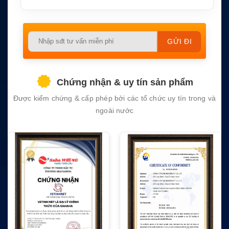
Please
leave
this
field
Chứng nhận & uy tín sản phẩm
empty.
Được kiểm chứng & cấp phép bởi các tổ chức uy tín trong và
ngoài nước