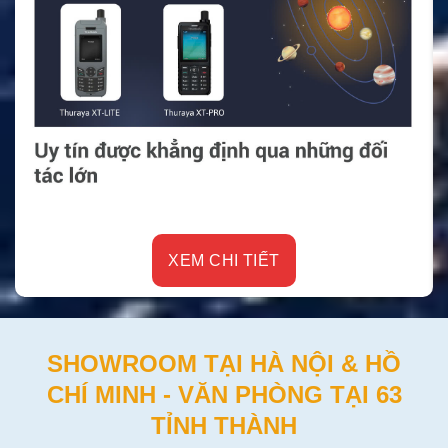
XEM CHI TIẾT
SHOWROOM TẠI HÀ NỘI & HỒ
CHÍ MINH - VĂN PHÒNG TẠI 63
TỈNH THÀNH