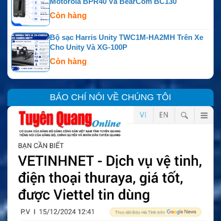
Motorola BPR40 Và BearCom BC130
Còn hàng
Bộ sạc Harris Unity TWC1M-HA2MH Trên Xe
Cho Unity Và XG-100P
Còn hàng
BÁO CHÍ NÓI VỀ CHÚNG TÔI