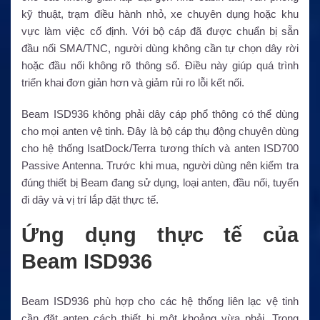
kỹ thuật, trạm điều hành nhỏ, xe chuyên dụng hoặc khu
vực làm việc cố định. Với bộ cáp đã được chuẩn bị sẵn
đầu nối SMA/TNC, người dùng không cần tự chọn dây rời
hoặc đầu nối không rõ thông số. Điều này giúp quá trình
triển khai đơn giản hơn và giảm rủi ro lỗi kết nối.
Beam ISD936 không phải dây cáp phổ thông có thể dùng
cho mọi anten vệ tinh. Đây là bộ cáp thụ động chuyên dùng
cho hệ thống IsatDock/Terra tương thích và anten ISD700
Passive Antenna. Trước khi mua, người dùng nên kiểm tra
đúng thiết bị Beam đang sử dụng, loại anten, đầu nối, tuyến
đi dây và vị trí lắp đặt thực tế.
Ứng dụng thực tế của
Beam ISD936
Beam ISD936 phù hợp cho các hệ thống liên lạc vệ tinh
cần đặt anten cách thiết bị một khoảng vừa phải. Trong