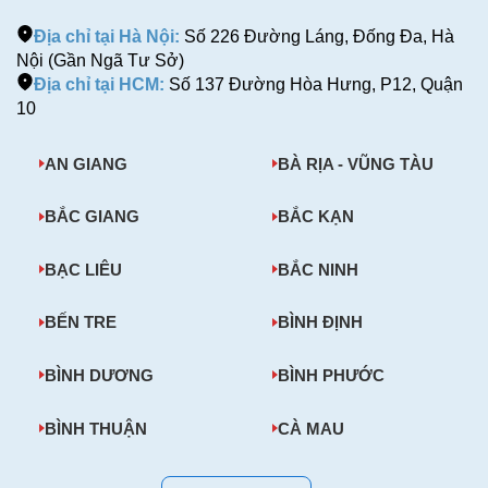
Địa chỉ tại Hà Nội:
Số 226 Đường Láng, Đống Đa, Hà
Nội (Gần Ngã Tư Sở)
Địa chỉ tại HCM:
Số 137 Đường Hòa Hưng, P12, Quận
10
AN GIANG
BÀ RỊA - VŨNG TÀU
BẮC GIANG
BẮC KẠN
BẠC LIÊU
BẮC NINH
BẾN TRE
BÌNH ĐỊNH
BÌNH DƯƠNG
BÌNH PHƯỚC
BÌNH THUẬN
CÀ MAU