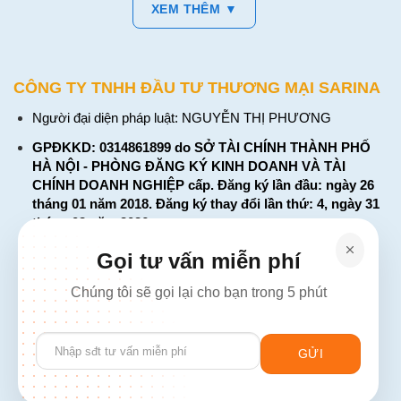
XEM THÊM ▼
CÔNG TY TNHH ĐẦU TƯ THƯƠNG MẠI SARINA
Người đại diện pháp luật: NGUYỄN THỊ PHƯƠNG
GPĐKKD: 0314861899 do SỞ TÀI CHÍNH THÀNH PHỐ
HÀ NỘI - PHÒNG ĐĂNG KÝ KINH DOANH VÀ TÀI
CHÍNH DOANH NGHIỆP cấp. Đăng ký lần đầu: ngày 26
tháng 01 năm 2018. Đăng ký thay đổi lần thứ: 4, ngày 31
tháng 03 năm 2026
226 Đường Láng, Đống Đa, Hà Nội
Gọi tư vấn miễn phí
137 Đường Hòa Hưng, Phường 12, Quận 10, TP. Hồ Chí
Chúng tôi sẽ gọi lại cho bạn trong 5 phút
Minh
Hotline: 1900 2106 - 0386 001 001
Please
Email:
Giaiphap3g@gmail.com
leave
this