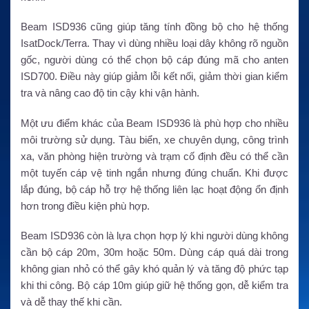
Beam ISD936 cũng giúp tăng tính đồng bộ cho hệ thống
IsatDock/Terra. Thay vì dùng nhiều loại dây không rõ nguồn
gốc, người dùng có thể chọn bộ cáp đúng mã cho anten
ISD700. Điều này giúp giảm lỗi kết nối, giảm thời gian kiểm
tra và nâng cao độ tin cậy khi vận hành.
Một ưu điểm khác của Beam ISD936 là phù hợp cho nhiều
môi trường sử dụng. Tàu biển, xe chuyên dụng, công trình
xa, văn phòng hiện trường và trạm cố định đều có thể cần
một tuyến cáp vệ tinh ngắn nhưng đúng chuẩn. Khi được
lắp đúng, bộ cáp hỗ trợ hệ thống liên lạc hoạt động ổn định
hơn trong điều kiện phù hợp.
Beam ISD936 còn là lựa chọn hợp lý khi người dùng không
cần bộ cáp 20m, 30m hoặc 50m. Dùng cáp quá dài trong
không gian nhỏ có thể gây khó quản lý và tăng độ phức tạp
khi thi công. Bộ cáp 10m giúp giữ hệ thống gọn, dễ kiểm tra
và dễ thay thế khi cần.