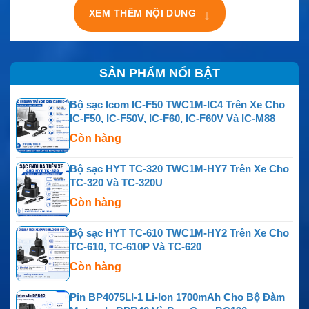
XEM THÊM NỘI DUNG
↓
SẢN PHẨM NỔI BẬT
Bộ sạc Icom IC-F50 TWC1M-IC4 Trên Xe Cho
IC-F50, IC-F50V, IC-F60, IC-F60V Và IC-M88
Còn hàng
Bộ sạc HYT TC-320 TWC1M-HY7 Trên Xe Cho
TC-320 Và TC-320U
Còn hàng
Bộ sạc HYT TC-610 TWC1M-HY2 Trên Xe Cho
TC-610, TC-610P Và TC-620
Còn hàng
Pin BP4075LI-1 Li-Ion 1700mAh Cho Bộ Đàm