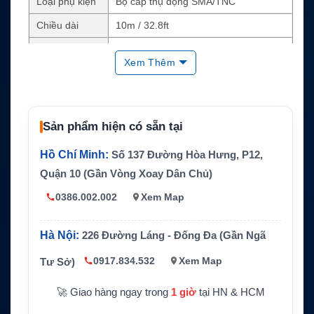
Loại phụ kiện
Bộ cáp thụ động SMA/TNC
Chiều dài
10m / 32.8ft
Thiết bị tương
Beam IsatDock và Beam Terra
thích
Xem Thêm
Anten sử dụng
ISD700 Passive Antenna
Thành phần c
Cáp anten Inmarsat và cáp GPS
hính
Sản phẩm hiện có sẵn tại
Lắp đặt cố định cho hệ thống liên lạc v
Ứng dụng
Hồ Chí Minh:
Số 137 Đường Hòa Hưng, P12,
ệ tinh Beam
Quận 10 (Gần Vòng Xoay Dân Chủ)
0386.002.002
Xem Map
Hà Nội:
226 Đường Láng - Đống Đa (Gần Ngã
0917.834.532
Xem Map
Tư Sở)
🚀 Giao hàng ngay trong
1 giờ
tại HN & HCM