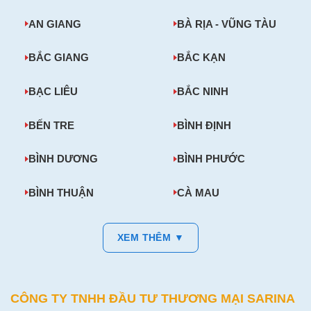
AN GIANG
BÀ RỊA - VŨNG TÀU
BẮC GIANG
BẮC KẠN
BẠC LIÊU
BẮC NINH
BẾN TRE
BÌNH ĐỊNH
BÌNH DƯƠNG
BÌNH PHƯỚC
BÌNH THUẬN
CÀ MAU
XEM THÊM ▼
CÔNG TY TNHH ĐẦU TƯ THƯƠNG MẠI SARINA