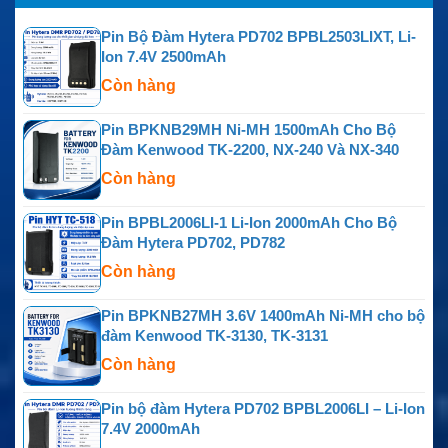
Pin Bộ Đàm Hytera PD702 BPBL2503LIXT, Li-
Ion 7.4V 2500mAh
Còn hàng
Pin BPKNB29MH Ni-MH 1500mAh Cho Bộ
Đàm Kenwood TK-2200, NX-240 Và NX-340
Còn hàng
Pin BPBL2006LI-1 Li-Ion 2000mAh Cho Bộ
Đàm Hytera PD702, PD782
Còn hàng
Pin BPKNB27MH 3.6V 1400mAh Ni-MH cho bộ
đàm Kenwood TK-3130, TK-3131
Còn hàng
Pin bộ đàm Hytera PD702 BPBL2006LI – Li-Ion
7.4V 2000mAh