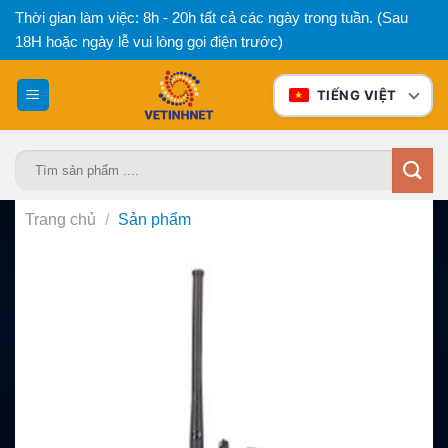
Bỏ
Thời gian làm việc: 8h - 20h tất cả các ngày trong tuần. (Sau
qua
18H hoặc ngày lễ vui lòng gọi điện trước)
nội
dung
TIẾNG VIỆT
Tìm
kiếm:
Trang chủ
/
Sản phẩm