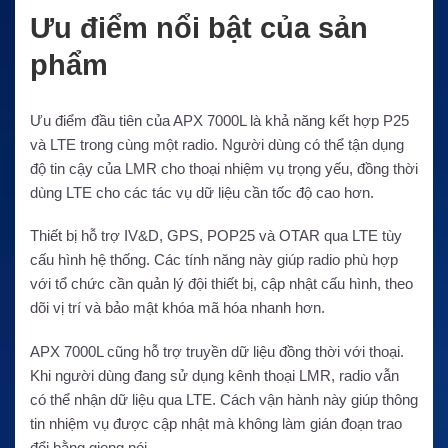
Ưu điểm nổi bật của sản
phẩm
Ưu điểm đầu tiên của APX 7000L là khả năng kết hợp P25
và LTE trong cùng một radio. Người dùng có thể tận dụng
độ tin cậy của LMR cho thoại nhiệm vụ trọng yếu, đồng thời
dùng LTE cho các tác vụ dữ liệu cần tốc độ cao hơn.
Thiết bị hỗ trợ IV&D, GPS, POP25 và OTAR qua LTE tùy
cấu hình hệ thống. Các tính năng này giúp radio phù hợp
với tổ chức cần quản lý đội thiết bị, cập nhật cấu hình, theo
dõi vị trí và bảo mật khóa mã hóa nhanh hơn.
APX 7000L cũng hỗ trợ truyền dữ liệu đồng thời với thoại.
Khi người dùng đang sử dụng kênh thoại LMR, radio vẫn
có thể nhận dữ liệu qua LTE. Cách vận hành này giúp thông
tin nhiệm vụ được cập nhật mà không làm gián đoạn trao
đổi bằng giọng nói.