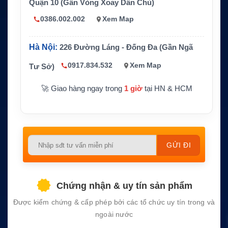
Bảo mật
OTAR, quản lý khóa mã hóa từ xa
Quận 10 (Gần Vòng Xoay Dân Chủ)
Trạng thái sả
Đã ngừng sản xuất ở nhiều kênh phân p
0386.002.002
Xem Map
n phẩm
hối
Ứng dụng ph
Bảo trì hệ thống cũ, thay thế phụ kiện, đ
Hà Nội:
226 Đường Láng - Đống Đa (Gần Ngã
ù hợp
ánh giá nâng cấp
0917.834.532
Xem Map
Tư Sở)
🚀 Giao hàng ngay trong
1 giờ
tại HN & HCM
Please
leave
this
field
Chứng nhận & uy tín sản phẩm
empty.
Được kiểm chứng & cấp phép bởi các tổ chức uy tín trong và
ngoài nước