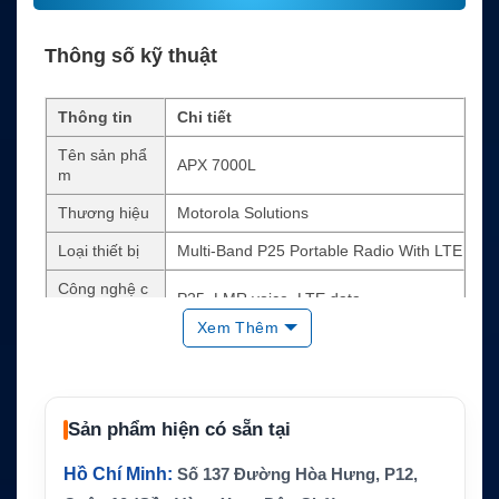
Thông số kỹ thuật
Thông tin
Chi tiết
Tên sản phẩ
APX 7000L
m
Thương hiệu
Motorola Solutions
Loại thiết bị
Multi-Band P25 Portable Radio With LTE
Công nghệ c
P25, LMR voice, LTE data
hính
Xem Thêm
IV&D, GPS, POP25, OTAP, OTAR tùy cấ
Dữ liệu LTE
u hình
Thoại và dữ li
Hỗ trợ đồng thời thoại LMR và dữ liệu L
ệu
TE
Sản phẩm hiện có sẵn tại
Định vị
GPS tùy cấu hình hệ thống
Hồ Chí Minh:
Số 137 Đường Hòa Hưng, P12,