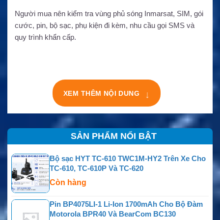
Người mua nên kiểm tra vùng phủ sóng Inmarsat, SIM, gói
cước, pin, bộ sạc, phụ kiện đi kèm, nhu cầu gọi SMS và
quy trình khẩn cấp.
XEM THÊM NỘI DUNG
↓
SẢN PHẨM NỔI BẬT
Bộ sạc HYT TC-610 TWC1M-HY2 Trên Xe Cho
TC-610, TC-610P Và TC-620
Còn hàng
Pin BP4075LI-1 Li-Ion 1700mAh Cho Bộ Đàm
Motorola BPR40 Và BearCom BC130