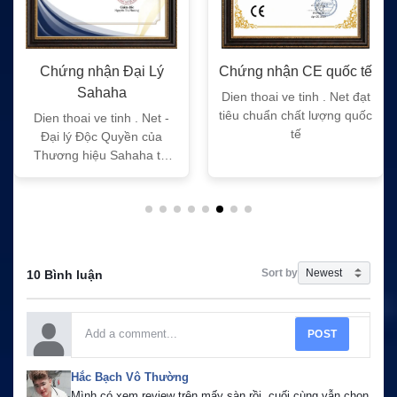
ại Lý
Chứng nhận CE quốc tế
Chứng nhận FC q
Dien thoai ve tinh . Net đạt
Dien thoai ve tinh . 
tiêu chuẩn chất lượng quốc
tiêu chuẩn chất lượ
 . Net -
tế
tế
ền của
aha tại
Sort by
10 Bình luận
POST
Hắc Bạch Vô Thường
Mình có xem review trên mấy sàn rồi, cuối cùng vẫn chọn 