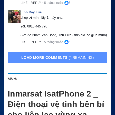
LIKE
REPLY
5 tháng trước
3
·
·
Linh Bay Lua
shop ơi mình lấy 1 máy nha
sđt: 0916 445 778
đ/c: 22 Phạm Văn Đồng, Thủ Đức (ship giờ hc giúp mình)
LIKE
REPLY
5 tháng trước
5
·
·
LOAD MORE COMMENTS
(4 REMAINING)
Mô tả
Inmarsat IsatPhone 2 _
Điện thoại vệ tinh bền bỉ
cho liên lạc vùng xa