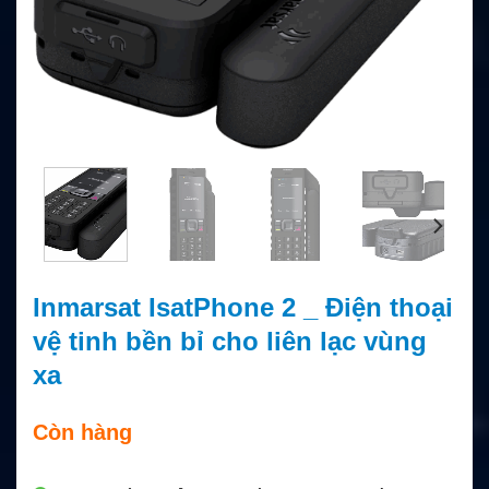
Inmarsat IsatPhone 2 _ Điện thoại
vệ tinh bền bỉ cho liên lạc vùng
xa
Còn hàng