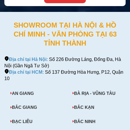
SHOWROOM TẠI HÀ NỘI & HỒ
CHÍ MINH - VĂN PHÒNG TẠI 63
TỈNH THÀNH
Địa chỉ tại Hà Nội:
Số 226 Đường Láng, Đống Đa, Hà
Nội (Gần Ngã Tư Sở)
Địa chỉ tại HCM:
Số 137 Đường Hòa Hưng, P12, Quận
10
AN GIANG
BÀ RỊA - VŨNG TÀU
BẮC GIANG
BẮC KẠN
BẠC LIÊU
BẮC NINH