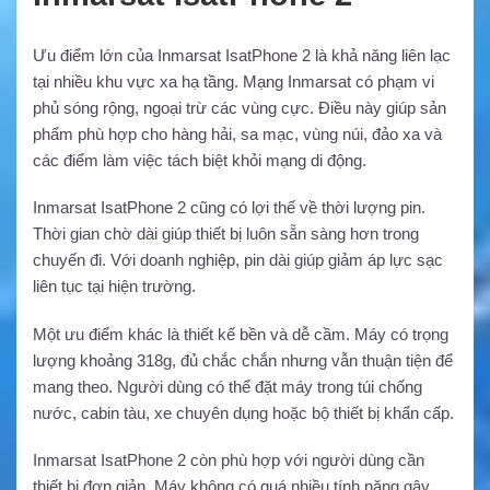
Ưu điểm lớn của Inmarsat IsatPhone 2 là khả năng liên lạc
tại nhiều khu vực xa hạ tầng. Mạng Inmarsat có phạm vi
phủ sóng rộng, ngoại trừ các vùng cực. Điều này giúp sản
phẩm phù hợp cho hàng hải, sa mạc, vùng núi, đảo xa và
các điểm làm việc tách biệt khỏi mạng di động.
Inmarsat IsatPhone 2 cũng có lợi thế về thời lượng pin.
Thời gian chờ dài giúp thiết bị luôn sẵn sàng hơn trong
chuyến đi. Với doanh nghiệp, pin dài giúp giảm áp lực sạc
liên tục tại hiện trường.
Một ưu điểm khác là thiết kế bền và dễ cầm. Máy có trọng
lượng khoảng 318g, đủ chắc chắn nhưng vẫn thuận tiện để
mang theo. Người dùng có thể đặt máy trong túi chống
nước, cabin tàu, xe chuyên dụng hoặc bộ thiết bị khẩn cấp.
Inmarsat IsatPhone 2 còn phù hợp với người dùng cần
thiết bị đơn giản. Máy không có quá nhiều tính năng gây