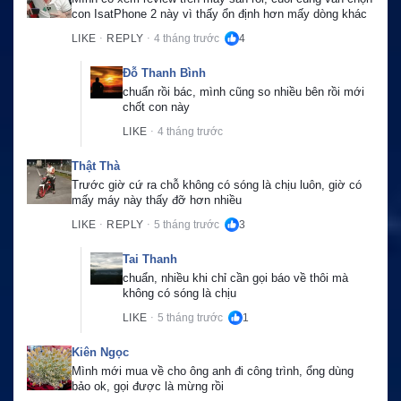
con IsatPhone 2 này vì thấy ổn định hơn mấy dòng khác
LIKE
REPLY
4 tháng trước
4
·
·
Đỗ Thanh Bình
chuẩn rồi bác, mình cũng so nhiều bên rồi mới 
chốt con này
LIKE
4 tháng trước
·
Thật Thà
Trước giờ cứ ra chỗ không có sóng là chịu luôn, giờ có 
mấy máy này thấy đỡ hơn nhiều
LIKE
REPLY
5 tháng trước
3
·
·
Tai Thanh
chuẩn, nhiều khi chỉ cần gọi báo về thôi mà 
không có sóng là chịu
LIKE
5 tháng trước
1
·
Kiên Ngọc
Mình mới mua về cho ông anh đi công trình, ổng dùng 
bảo ok, gọi được là mừng rồi