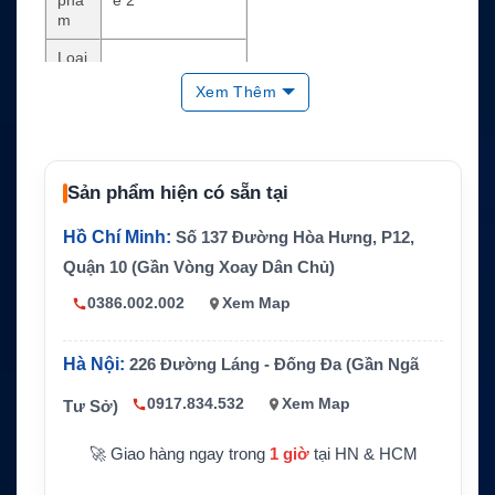
m
Loại
Điện thoại vệ tinh
thiết
cầm tay
Xem Thêm
bị
Mạn
g sử
Inmarsat L-band
dụn
Sản phẩm hiện có sẵn tại
g
Dịch
Gọi thoại, SMS, e
Hồ Chí Minh:
Số 137 Đường Hòa Hưng, P12,
vụ h
mail ngắn, GPS, g
Quận 10 (Gần Vòng Xoay Dân Chủ)
ỗ trợ
ửi vị trí
0386.002.002
Xem Map
Thời
gian
Tối đa 8 giờ
đàm
Hà Nội:
226 Đường Láng - Đống Đa (Gần Ngã
thoại
0917.834.532
Xem Map
Tư Sở)
Thời
gian
Tối đa 160 giờ
chờ
🚀 Giao hàng ngay trong
1 giờ
tại HN & HCM
Khả