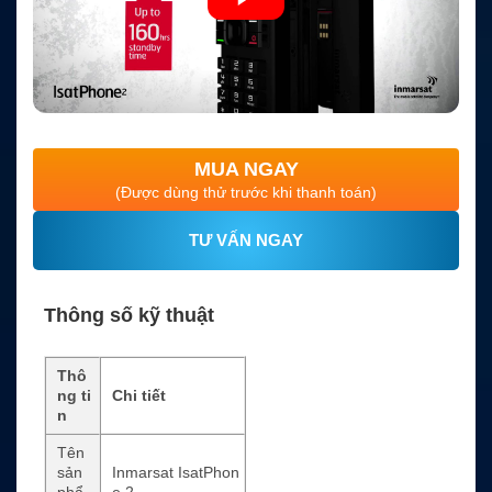
MUA NGAY
(Được dùng thử trước khi thanh toán)
TƯ VẤN NGAY
Thông số kỹ thuật
Thô
ng ti
Chi tiết
n
Tên
sản
Inmarsat IsatPhon
phẩ
e 2