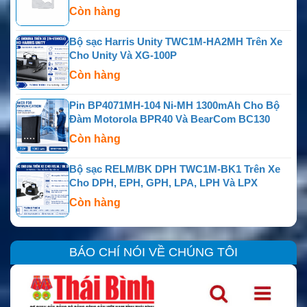
Còn hàng
Bộ sạc Harris Unity TWC1M-HA2MH Trên Xe
Cho Unity Và XG-100P
Còn hàng
Pin BP4071MH-104 Ni-MH 1300mAh Cho Bộ
Đàm Motorola BPR40 Và BearCom BC130
Còn hàng
Bộ sạc RELM/BK DPH TWC1M-BK1 Trên Xe
Cho DPH, EPH, GPH, LPA, LPH Và LPX
Còn hàng
BÁO CHÍ NÓI VỀ CHÚNG TÔI