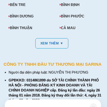
BẾN TRE
BÌNH ĐỊNH
BÌNH DƯƠNG
BÌNH PHƯỚC
BÌNH THUẬN
CÀ MAU
XEM THÊM ▼
CÔNG TY TNHH ĐẦU TƯ THƯƠNG MẠI SARINA
Người đại diện pháp luật: NGUYỄN THỊ PHƯƠNG
GPĐKKD: 0314861899 do SỞ TÀI CHÍNH THÀNH PHỐ
HÀ NỘI - PHÒNG ĐĂNG KÝ KINH DOANH VÀ TÀI
CHÍNH DOANH NGHIỆP cấp. Đăng ký lần đầu: ngày 26
tháng 01 năm 2018. Đăng ký thay đổi lần thứ: 4, ngày 31
tháng 03 năm 2026