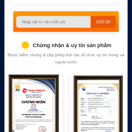
năn
IP65 / IK04
g bả
o vệ
Please
Bluetooth 2.0, Micr
leave
Kết
o USB, audio sock
nối
et, cổng anten ngo
this
ài
field
Chứng nhận & uy tín sản phẩm
empty.
Kích
169 x 75 x 29mm
thướ
Được kiểm chứng & cấp phép bởi các tổ chức uy tín trong và
với anten
c
ngoài nước
Trọn
g lư
Khoảng 318g
ợng