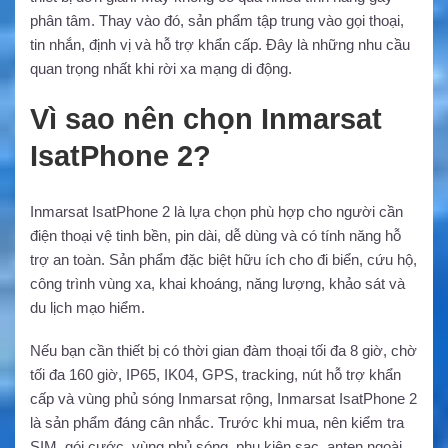
phân tâm. Thay vào đó, sản phẩm tập trung vào gọi thoại,
tin nhắn, định vị và hỗ trợ khẩn cấp. Đây là những nhu cầu
quan trọng nhất khi rời xa mạng di động.
Vì sao nên chọn Inmarsat
IsatPhone 2?
Inmarsat IsatPhone 2 là lựa chọn phù hợp cho người cần
điện thoại vệ tinh bền, pin dài, dễ dùng và có tính năng hỗ
trợ an toàn. Sản phẩm đặc biệt hữu ích cho đi biển, cứu hộ,
công trình vùng xa, khai khoáng, năng lượng, khảo sát và
du lịch mạo hiểm.
Nếu bạn cần thiết bị có thời gian đàm thoại tối đa 8 giờ, chờ
tối đa 160 giờ, IP65, IK04, GPS, tracking, nút hỗ trợ khẩn
cấp và vùng phủ sóng Inmarsat rộng, Inmarsat IsatPhone 2
là sản phẩm đáng cân nhắc. Trước khi mua, nên kiểm tra
SIM, gói cước, vùng phủ sóng, phụ kiện sạc, anten ngoài