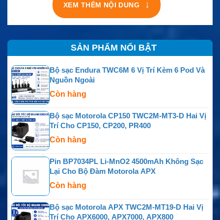
↓
XEM THÊM NỘI DUNG
SẢN PHẨM NỔI BẬT
Bộ sạc Endura TWC6M 6 Vị Trí Kèm 6 Pod Và
Nguồn Ngoài
Còn hàng
Bộ sạc Motorola CP150 TWC2M-MT3-D Hai Vị
Trí Cho CP150, CP200, PR400
Còn hàng
Pin BP7034PL Li-MnO2 4500mAh Không Sạc
Lại Cho Bộ Đàm Motorola APX
Còn hàng
Bộ sạc Motorola APX TWC2M-MT19-D Hai Vị
Trí Cho APX6000, APX7000, APX800