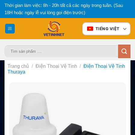
Bỏ
Thời gian làm việc: 8h - 20h tất cả các ngày trong tuần. (Sau
qua
18H hoặc ngày lễ vui lòng gọi điện trước)
nội
dung
TIẾNG VIỆT
Tìm
kiếm:
Trang chủ
/
Điện Thoại Vệ Tinh
/
Điện Thoại Vệ Tinh
Thuraya