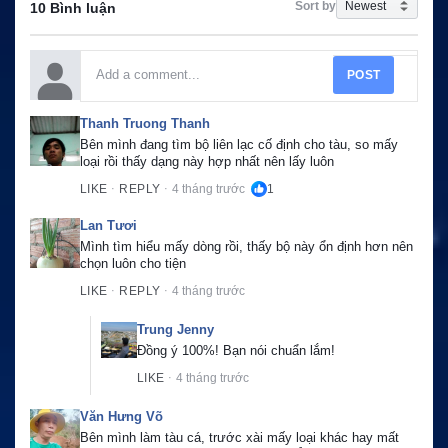
Sort by
10 Bình luận
POST
Thanh Truong Thanh
Bên mình đang tìm bộ liên lạc cố định cho tàu, so mấy 
loại rồi thấy dạng này hợp nhất nên lấy luôn
LIKE
REPLY
4 tháng trước
1
·
·
Lan Tươi
Mình tìm hiểu mấy dòng rồi, thấy bộ này ổn định hơn nên 
chọn luôn cho tiện
LIKE
REPLY
4 tháng trước
·
·
Trung Jenny
Đồng ý 100%! Bạn nói chuẩn lắm!
LIKE
4 tháng trước
·
Văn Hưng Võ
Bên mình làm tàu cá, trước xài mấy loại khác hay mất 