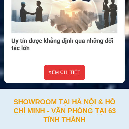
XEM CHI TIẾT
SHOWROOM TẠI HÀ NỘI & HỒ
CHÍ MINH - VĂN PHÒNG TẠI 63
TỈNH THÀNH