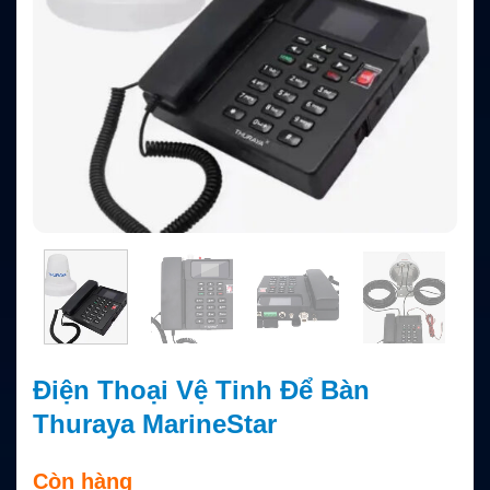
Điện Thoại Vệ Tinh Để Bàn
Thuraya MarineStar
Còn hàng