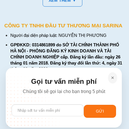
XEM THÊM ▼
CÔNG TY TNHH ĐẦU TƯ THƯƠNG MẠI SARINA
Người đại diện pháp luật: NGUYỄN THỊ PHƯƠNG
GPĐKKD: 0314861899 do SỞ TÀI CHÍNH THÀNH PHỐ
HÀ NỘI - PHÒNG ĐĂNG KÝ KINH DOANH VÀ TÀI
CHÍNH DOANH NGHIỆP cấp. Đăng ký lần đầu: ngày 26
tháng 01 năm 2018. Đăng ký thay đổi lần thứ: 4, ngày 31
tháng 03 năm 2026
226 Đường Láng, Đống Đa, Hà Nội
Gọi tư vấn miễn phí
137 Đường Hòa Hưng, Phường 12, Quận 10, TP. Hồ Chí
Chúng tôi sẽ gọi lại cho bạn trong 5 phút
Minh
Hotline: 1900 2106 - 0386 001 001
Please
Email:
Giaiphap3g@gmail.com
leave
this
field