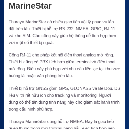
MarineStar
Thuraya MarineStar có nhiều giao tiếp vật lý phục vụ lắp
đặt trên tàu. Thiết bị hỗ trợ RS-232, NMEA, GPIO, RJ-11
và khe SIM. Các cổng này giúp hệ thống dễ tích hợp hơn
với một số thiết bị ngoài.
Cổng RJ-11 cho phép kết nối điện thoại analog mở rộng.
Thiết bị cũng có PBX tích hợp giữa terminal và điện thoại
mở rộng. Điều này phù hợp với nhu cầu liên lạc tại khu vực
buồng lái hoặc văn phòng trên tàu.
Thiết bị hỗ trợ GNSS gồm GPS, GLONASS và BeiDou. Dữ
liệu vị trí rất hữu ích cho tracking và monitoring. Người
dùng có thể tận dụng tính năng này cho giám sát hành trình
trong cấu hình phù hợp.
Thuraya MarineStar cũng hỗ trợ NMEA. Đây là giao tiếp
quen thuộc trong môi trường hàng hải. Việc tích hợp nên