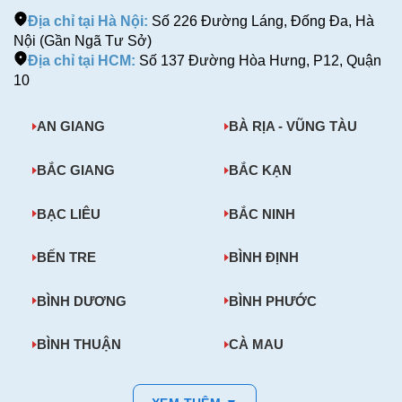
Địa chỉ tại Hà Nội:
Số 226 Đường Láng, Đống Đa, Hà
Nội (Gần Ngã Tư Sở)
Địa chỉ tại HCM:
Số 137 Đường Hòa Hưng, P12, Quận
10
AN GIANG
BÀ RỊA - VŨNG TÀU
BẮC GIANG
BẮC KẠN
BẠC LIÊU
BẮC NINH
BẾN TRE
BÌNH ĐỊNH
BÌNH DƯƠNG
BÌNH PHƯỚC
BÌNH THUẬN
CÀ MAU