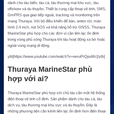
dành cho tàu biển, tàu cá, tàu thương mại khu vực, tàu
offshore và du thuyền. Thiết bị cung cấp thoại vệ tinh, SMS,
GmPRS qua giao tiếp ngoài, tracking và monitoring trên
mạng Thuraya. Với bộ điều khiển để bàn, anten rời, màn
hình 2.4 inch, nút SOS và khả năng hỗ trợ GNSS, Thuraya
MarineStar phù hợp cho các đơn vị cần liên lạc ổn định
trong vùng phủ sóng Thuraya khi tàu hoạt động xa bờ hoặc
ngoài vùng mạng di động.
ytb]https://www.youtube.com/watch?v=eeruPrQpuMc[/ytb]
Thuraya MarineStar phù
hợp với ai?
Thuraya MarineStar phù hợp với chủ tàu cần một hệ thống
điện thoại vệ tinh cố định. Sản phẩm dành cho tàu cá, tàu
dịch vụ, tàu thương mại khu vực và du thuyền. Đây là
những phương tiện cần kênh liên lạc ổn định hơn điện thoại