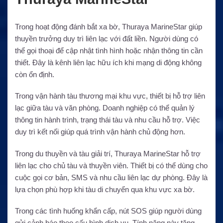
Trong hoạt động đánh bắt xa bờ, Thuraya MarineStar giúp
thuyền trưởng duy trì liên lạc với đất liền. Người dùng có
thể gọi thoại để cập nhật tình hình hoặc nhận thông tin cần
thiết. Đây là kênh liên lạc hữu ích khi mạng di động không
còn ổn định.
Trong vận hành tàu thương mại khu vực, thiết bị hỗ trợ liên
lạc giữa tàu và văn phòng. Doanh nghiệp có thể quản lý
thông tin hành trình, trạng thái tàu và nhu cầu hỗ trợ. Việc
duy trì kết nối giúp quá trình vận hành chủ động hơn.
Trong du thuyền và tàu giải trí, Thuraya MarineStar hỗ trợ
liên lạc cho chủ tàu và thuyền viên. Thiết bị có thể dùng cho
cuộc gọi cơ bản, SMS và nhu cầu liên lạc dự phòng. Đây là
lựa chọn phù hợp khi tàu di chuyển qua khu vực xa bờ.
Trong các tình huống khẩn cấp, nút SOS giúp người dùng
gửi cảnh báo theo cấu hình dịch vụ. Tính năng này tăng