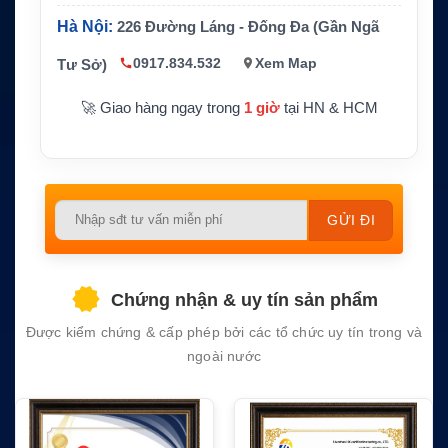
à trọng lượng
khoảng 185 x 177 mm, 1.30 kg
Hà Nội:
226 Đường Láng - Đống Đa (Gần Ngã
Nguồn điện
10.8–31.5 VDC
0917.834.532
Xem Map
Tư Sở)
🚀 Giao hàng ngay trong
1 giờ
tại HN & HCM
Please
leave
this
field
Chứng nhận & uy tín sản phẩm
empty.
Được kiểm chứng & cấp phép bởi các tổ chức uy tín trong và
ngoài nước