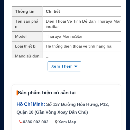
Thông tin
Chi tiết
Tên sản phẩ
Điện Thoại Vệ Tinh Để Bàn Thuraya Mar
m
ineStar
Model
Thuraya MarineStar
Loại thiết bị
Hệ thống điện thoại vệ tinh hàng hải
Mạng sử dụn
Thuraya
g
Xem Thêm
Dịch vụ hỗ tr
Thoại circuit-switched, SMS, GmPRS qu
ợ
a giao tiếp ngoài
Tính năng ch
Tracking, monitoring, geofencing, radio s
ính
ilence, SOS alert
Sản phẩm hiện có sẵn tại
GNSS
GPS, GLONASS, BeiDou
Hồ Chí Minh:
Số 137 Đường Hòa Hưng, P12,
RS-232, NMEA, RJ-11, GPIO, khe SIM,
Quận 10 (Gần Vòng Xoay Dân Chủ)
Kết nối
3.5mm audio output
0386.002.002
Xem Map
Kích thước v
BDU 203 x 190 x 72.7 mm, 1.07 kg; ADU