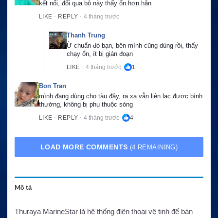
kết nối, đổi qua bộ này thấy ổn hơn hẳn
LIKE
REPLY
4 tháng trước
·
·
Thanh Trung
Ừ chuẩn đó bạn, bên mình cũng dùng rồi, thấy 
chạy ổn, ít bị gián đoạn
LIKE
4 tháng trước
1
·
Bon Tran
mình đang dùng cho tàu đây, ra xa vẫn liên lạc được bình 
thường, không bị phụ thuộc sóng
LIKE
REPLY
4 tháng trước
4
·
·
LOAD MORE COMMENTS
(4 REMAINING)
Mô tả
Thuraya MarineStar là hệ thống điện thoại vệ tinh để bàn