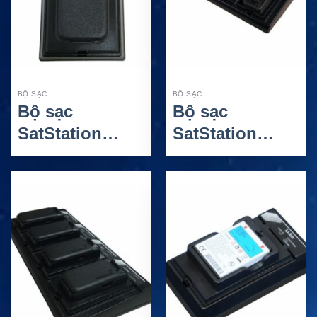
BỘ SẠC
BỘ SẠC
Bộ sạc
Bộ sạc
SatStation
SatStation
IsatPhone 2 –
Thuraya XT –
Phụ kiện sạc
Sạc 4 pin vệ
pin rời an toàn
tinh tiện lợi
cho điện thoại
cho người
vệ tinh
dùng chuyên
nghiệp