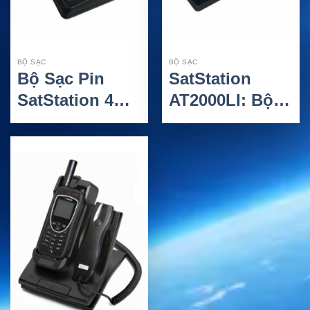
BỘ SẠC
BỘ SẠC
Bộ Sạc Pin
SatStation
SatStation 4
AT2000LI: Bộ
ngăn Cho
sạc Pin
Inmarsat
SatStation 1
IsatPhone 2
Ngăn cho
Iridium 9500
9505 9505a