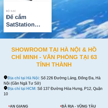
BỘ SẠC
Đế cắm
SatStation
Iridium 9575 –
Giải pháp để
bàn cho điện
SHOWROOM TẠI HÀ NỘI & HỒ
thoại vệ tinh
CHÍ MINH - VĂN PHÒNG TẠI 63
Iridium
TỈNH THÀNH
Extreme
Địa chỉ tại Hà Nội:
Số 226 Đường Láng, Đống Đa, Hà
Nội (Gần Ngã Tư Sở)
Địa chỉ tại HCM:
Số 137 Đường Hòa Hưng, P12, Quận
10
AN GIANG
BÀ RỊA - VŨNG TÀU