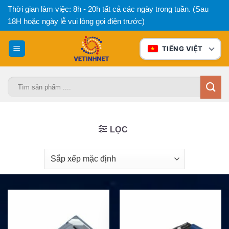
Bỏ
Thời gian làm việc: 8h - 20h tất cả các ngày trong tuần. (Sau
qua
18H hoặc ngày lễ vui lòng gọi điện trước)
nội
dung
TIẾNG VIỆT
Tìm
kiếm:
LỌC