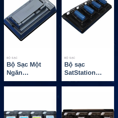
BỘ SẠC
BỘ SẠC
Bộ Sạc Một
Bộ sạc
Ngăn
SatStation
SatStation –
IsatPhone Pro
Iridium 9575
– Sạc 4 pin tiện
Extreme /
lợi cho điện
Iridium 9575
thoại vệ tinh
PTT (AT-1005