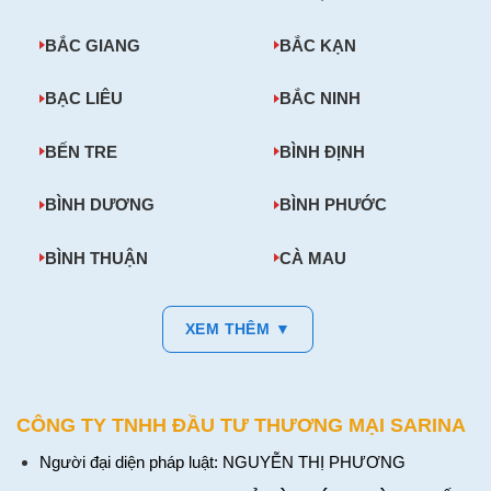
BẮC GIANG
BẮC KẠN
BẠC LIÊU
BẮC NINH
BẾN TRE
BÌNH ĐỊNH
BÌNH DƯƠNG
BÌNH PHƯỚC
BÌNH THUẬN
CÀ MAU
XEM THÊM ▼
CÔNG TY TNHH ĐẦU TƯ THƯƠNG MẠI SARINA
Người đại diện pháp luật: NGUYỄN THỊ PHƯƠNG