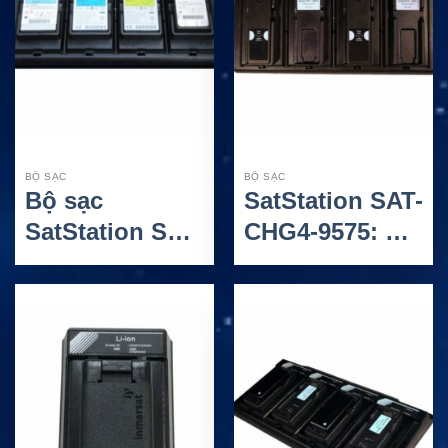
Li)
BỘ SẠC
BỘ SẠC
Bộ sạc
SatStation SAT-
SatStation SAT-
CHG4-9575: Bộ
CHG4-950X –
sạc pin bốn
Sạc 4 pin cho
ngăn cho
Iridium 9500,
Iridium 9575
9505 và 9505A
Extreme