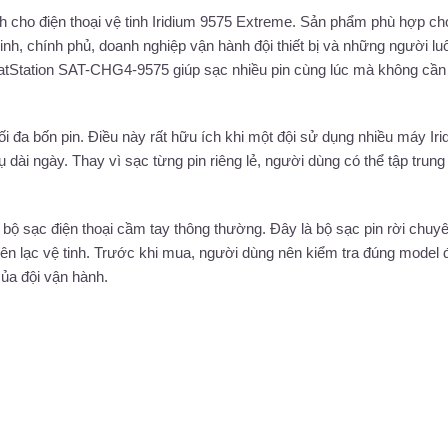
 cho điện thoại vệ tinh Iridium 9575 Extreme. Sản phẩm phù hợp ch
inh, chính phủ, doanh nghiệp vận hành đội thiết bị và những người lu
, SatStation SAT-CHG4-9575 giúp sạc nhiều pin cùng lúc mà không cần
i đa bốn pin. Điều này rất hữu ích khi một đội sử dụng nhiều máy Iri
dài ngày. Thay vì sạc từng pin riêng lẻ, người dùng có thể tập trung
i bộ sạc điện thoại cầm tay thông thường. Đây là bộ sạc pin rời chuy
ị liên lạc vệ tinh. Trước khi mua, người dùng nên kiểm tra đúng model 
của đội vận hành.