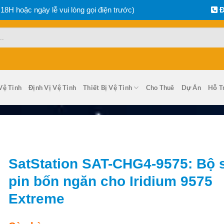
 18H hoặc ngày lễ vui lòng gọi điện trước)
Đ
Vệ Tinh
Định Vị Vệ Tinh
Thiết Bị Vệ Tinh
Cho Thuê
Dự Án
Hỗ T
SatStation SAT-CHG4-9575: Bộ 
pin bốn ngăn cho Iridium 9575
Extreme