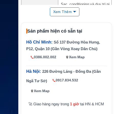
Sạc, conditioning và duy trì pi
Chức năng chính
n
Xem Thêm
Số ngăn sạc
4 ngăn
Nguồn vào
12V DC ±20%, 800mAh ±10%
Sản phẩm hiện có sẵn tại
Nhiệt độ hoạt động
-20°C đến +50°C
Hồ Chí Minh:
Số 137 Đường Hòa Hưng,
Nhiệt độ lưu trữ
-10°C đến +70°C
P12, Quận 10 (Gần Vòng Xoay Dân Chủ)
Kích thước
355.6 x 190.5 x 50.8mm
0386.002.002
Xem Map
Trọng lượng
Khoảng 680g
Hà Nội:
226 Đường Láng - Đống Đa (Gần
0917.834.532
Ngã Tư Sở)
Xem Map
🚀 Giao hàng ngay trong
1 giờ
tại HN & HCM