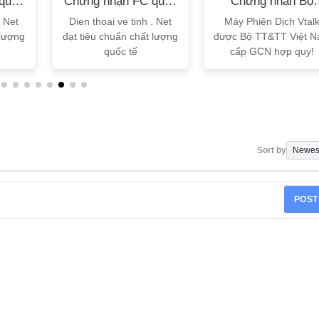
quốc
Chứng nhận FC quốc
Chứng nhận Bộ
tế
TT&TT
. Net
Dien thoai ve tinh . Net
Máy Phiên Dịch Vtal
 lượng
đạt tiêu chuẩn chất lượng
được Bộ TT&TT Việt 
quốc tế
cấp GCN hợp quy!
Sort by
POST