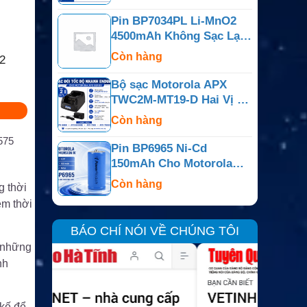
PR400
Pin BP7034PL Li-MnO2
4500mAh Không Sạc Lại
Cho Bộ Đàm Motorola
Còn hàng
2
APX
Bộ sạc Motorola APX
TWC2M-MT19-D Hai Vị Trí
Cho APX6000, APX7000,
Còn hàng
APX800
575
Pin BP6965 Ni-Cd
150mAh Cho Motorola
Dimension IV, Minitor Và
Còn hàng
g thời
Dòng Tương Thích
ệm thời
BÁO CHÍ NÓI VỀ CHÚNG TÔI
o những
nh
 kế để