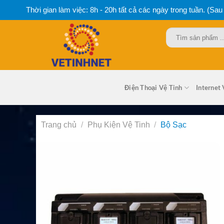
Bỏ
Thời gian làm việc: 8h - 20h tất cả các ngày trong tuần. (Sau
qua
nội
Tìm
dung
kiếm:
Điện Thoại Vệ Tinh
Internet 
Trang chủ
/
Phụ Kiện Vệ Tinh
/
Bộ Sạc