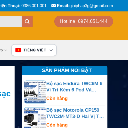
iện Thoại:
0386.001.001
Email:
giaiphap3g@gmail.com
Hotline: 0974.051.444
rợ
TIẾNG VIỆT
SẢN PHẨM NỔI BẬT
Bộ sạc Endura TWC6M 6
Vị Trí Kèm 6 Pod Và
sạc
Nguồn Ngoài
Còn hàng
Bộ sạc Motorola CP150
TWC2M-MT3-D Hai Vị Trí
Cho CP150, CP200,
Còn hàng