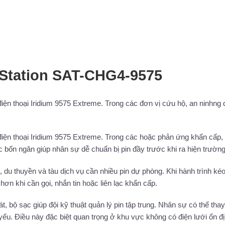
tStation SAT-CHG4-9575
iện thoại Iridium 9575 Extreme. Trong các đơn vị cứu hộ, an ninhng
iện thoại Iridium 9575 Extreme. Trong các hoặc phản ứng khẩn cấp, 
ạc bốn ngăn giúp nhân sự dễ chuẩn bị pin đầy trước khi ra hiện trường
 du thuyền và tàu dịch vụ cần nhiều pin dự phòng. Khi hành trình kéo
 hơn khi cần gọi, nhắn tin hoặc liên lạc khẩn cấp.
t, bộ sạc giúp đội kỹ thuật quản lý pin tập trung. Nhân sự có thể thay
ếu. Điều này đặc biệt quan trọng ở khu vực không có điện lưới ổn đị