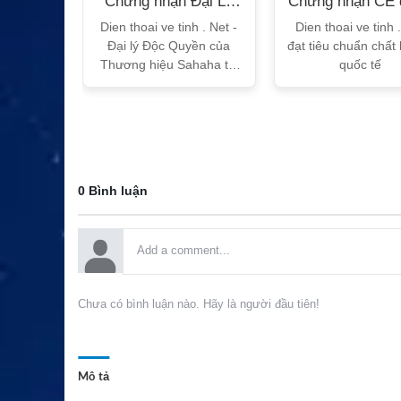
n Bộ
Chứng nhận Đại Lý
Chứng nhận CE 
T
Sahaha
tế
h Vtalk
Dien thoai ve tinh . Net -
Dien thoai ve tinh 
Việt Nam
Đại lý Độc Quyền của
đạt tiêu chuẩn chất
 quy!
Thương hiệu Sahaha tại
quốc tế
Việt Nam
0 Bình luận
Chưa có bình luận nào. Hãy là người đầu tiên!
Mô tả