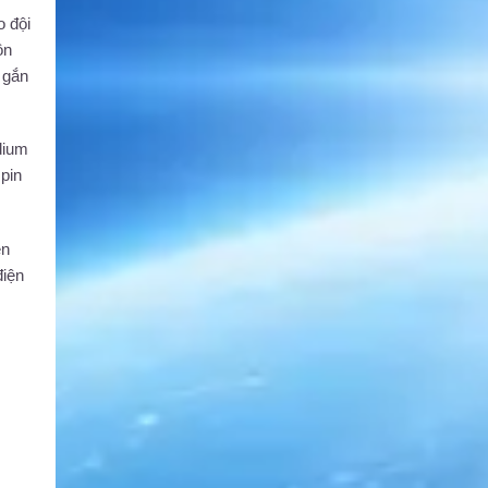
o đội
ôn
 gắn
dium
 pin
ên
điện