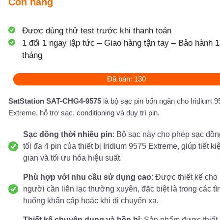
Còn hàng
Được dùng thử test trước khi thanh toán
1 đổi 1 ngay lập tức – Giao hàng tận tay – Bảo hành 1
tháng
Đã bán: 130
SatStation SAT-CHG4-9575
là bộ sạc pin bốn ngăn cho Iridium 9
Extreme, hỗ trợ sạc, conditioning và duy trì pin.
Sạc đồng thời nhiều pin
: Bộ sạc này cho phép sạc đồn
tối đa 4 pin của thiết bị Iridium 9575 Extreme, giúp tiết ki
gian và tối ưu hóa hiệu suất.
Phù hợp với nhu cầu sử dụng cao
: Được thiết kế ch
người cần liên lạc thường xuyên, đặc biệt là trong các tì
huống khẩn cấp hoặc khi di chuyển xa.
Thiết kế chuyên dụng và bền bỉ
: Sản phẩm được thiết