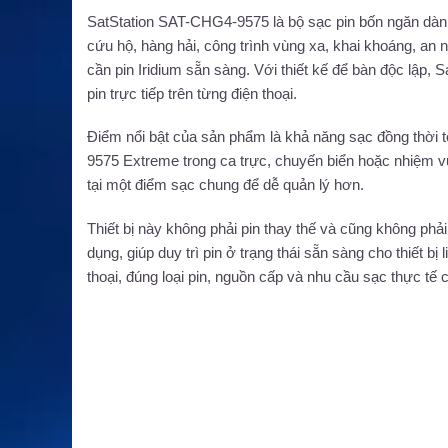
SatStation SAT-CHG4-9575 là bộ sạc pin bốn ngăn dành
cứu hộ, hàng hải, công trình vùng xa, khai khoáng, an n
cần pin Iridium sẵn sàng. Với thiết kế để bàn độc lập
pin trực tiếp trên từng điện thoại.
Điểm nổi bật của sản phẩm là khả năng sạc đồng thời tố
9575 Extreme trong ca trực, chuyến biển hoặc nhiệm vụ 
tại một điểm sạc chung để dễ quản lý hơn.
Thiết bị này không phải pin thay thế và cũng không phả
dụng, giúp duy trì pin ở trạng thái sẵn sàng cho thiết b
thoại, đúng loại pin, nguồn cấp và nhu cầu sạc thực tế 