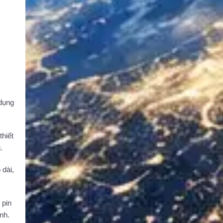
 dụng
thiết
.
 dài,
 pin
nh.