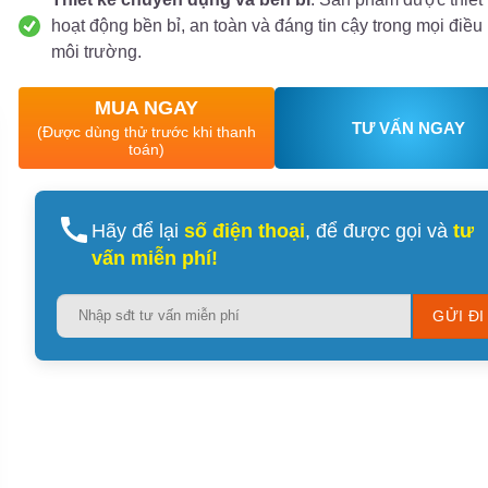
hoạt động bền bỉ, an toàn và đáng tin cậy trong mọi điều
môi trường.
MUA NGAY
TƯ VẤN NGAY
(Được dùng thử trước khi thanh
toán)
Hãy để lại
số điện thoại
, để được gọi và
tư
vấn miễn phí!
Please
leave
this
field
empty.