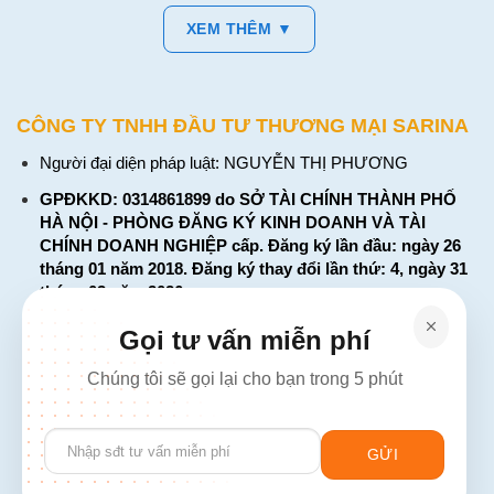
XEM THÊM ▼
CÔNG TY TNHH ĐẦU TƯ THƯƠNG MẠI SARINA
Người đại diện pháp luật: NGUYỄN THỊ PHƯƠNG
GPĐKKD: 0314861899 do SỞ TÀI CHÍNH THÀNH PHỐ
HÀ NỘI - PHÒNG ĐĂNG KÝ KINH DOANH VÀ TÀI
CHÍNH DOANH NGHIỆP cấp. Đăng ký lần đầu: ngày 26
tháng 01 năm 2018. Đăng ký thay đổi lần thứ: 4, ngày 31
tháng 03 năm 2026
226 Đường Láng, Đống Đa, Hà Nội
Gọi tư vấn miễn phí
137 Đường Hòa Hưng, Phường 12, Quận 10, TP. Hồ Chí
Chúng tôi sẽ gọi lại cho bạn trong 5 phút
Minh
Hotline: 1900 2106 - 0386 001 001
Please
Email:
Giaiphap3g@gmail.com
leave