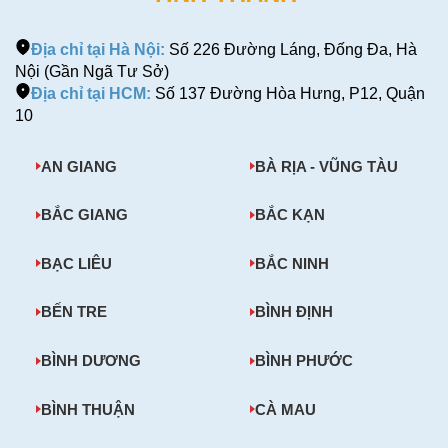
Địa chỉ tại Hà Nội:
Số 226 Đường Láng, Đống Đa, Hà
Nội (Gần Ngã Tư Sở)
Địa chỉ tại HCM:
Số 137 Đường Hòa Hưng, P12, Quận
10
AN GIANG
BÀ RỊA - VŨNG TÀU
BẮC GIANG
BẮC KẠN
BẠC LIÊU
BẮC NINH
BẾN TRE
BÌNH ĐỊNH
BÌNH DƯƠNG
BÌNH PHƯỚC
BÌNH THUẬN
CÀ MAU