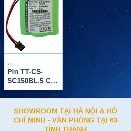
PIN
Pin TT-CS-
SC150BL.5 Cho
Bộ Đàm Pro-90
Và 20-520
SHOWROOM TẠI HÀ NỘI & HỒ
CHÍ MINH - VĂN PHÒNG TẠI 63
TỈNH THÀNH