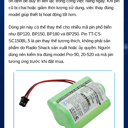
ổn định để duy trì liên lạc trong công việc hằng ngày. Khi pin
cũ bị chai hoặc giảm thời lượng sử dụng, việc thay đúng
model giúp thiết bị hoạt động tốt hơn.
Dòng pin này có thể thay thế cho nhiều mã pin phổ biến
như BP120, BP150, BP180 và BP250. Pin TT-CS-
SC150BL.5 là pin thay thế tương thích, không phải sản
phẩm do Radio Shack sản xuất hoặc ủy quyền. Người
dùng nên kiểm tra đúng model Pro-90, 20-520 và mã pin
tương ứng trước khi đặt mua.