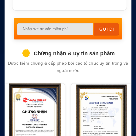
Please
leave
this
field
Chứng nhận & uy tín sản phẩm
empty.
Được kiểm chứng & cấp phép bởi các tổ chức uy tín trong và
ngoài nước