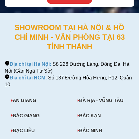
SHOWROOM TẠI HÀ NỘI & HỒ
CHÍ MINH - VĂN PHÒNG TẠI 63
TỈNH THÀNH
Địa chỉ tại Hà Nội:
Số 226 Đường Láng, Đống Đa, Hà
Nội (Gần Ngã Tư Sở)
Địa chỉ tại HCM:
Số 137 Đường Hòa Hưng, P12, Quận
10
AN GIANG
BÀ RỊA - VŨNG TÀU
BẮC GIANG
BẮC KẠN
BẠC LIÊU
BẮC NINH