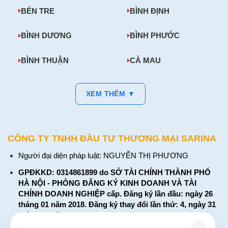
BẾN TRE
BÌNH ĐỊNH
BÌNH DƯƠNG
BÌNH PHƯỚC
BÌNH THUẬN
CÀ MAU
XEM THÊM ▼
CÔNG TY TNHH ĐẦU TƯ THƯƠNG MẠI SARINA
Người đại diện pháp luật: NGUYỄN THỊ PHƯƠNG
GPĐKKD: 0314861899 do SỞ TÀI CHÍNH THÀNH PHỐ
HÀ NỘI - PHÒNG ĐĂNG KÝ KINH DOANH VÀ TÀI
CHÍNH DOANH NGHIỆP cấp. Đăng ký lần đầu: ngày 26
tháng 01 năm 2018. Đăng ký thay đổi lần thứ: 4, ngày 31
tháng 03 năm 2026