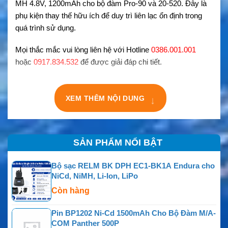
MH 4.8V, 1200mAh cho bộ đàm Pro-90 và 20-520. Đây là
phụ kiện thay thế hữu ích để duy trì liên lạc ổn định trong
quá trình sử dụng.
Mọi thắc mắc vui lòng liên hệ với Hotline
0386.001.001
hoặc
0917.834.532
để được giải đáp chi tiết.
XEM THÊM NỘI DUNG
↓
SẢN PHẨM NỔI BẬT
Bộ sạc RELM BK DPH EC1-BK1A Endura cho
NiCd, NiMH, Li-Ion, LiPo
Còn hàng
Pin BP1202 Ni-Cd 1500mAh Cho Bộ Đàm M/A-
COM Panther 500P