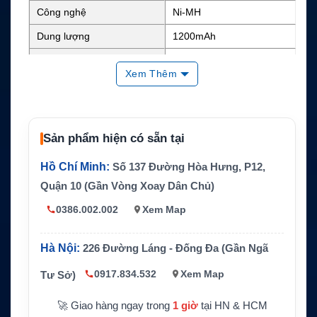
Công nghệ
Ni-MH
Dung lượng
1200mAh
Điện áp danh định
4.8V
Xem Thêm
Năng lượng
Khoảng 5.76Wh
Kích thước
1.99 x 1.53 x 1.13 inch
Trọng lượng
0.3 lb
Sản phẩm hiện có sẵn tại
Màu sắc
Đen
Hồ Chí Minh:
Số 137 Đường Hòa Hưng, P12,
BP120, BP150, BP180 và
Quận 10 (Gần Vòng Xoay Dân Chủ)
Mã pin thay thế
BP250
0386.002.002
Xem Map
Radio Shack Pro-90 và 20-
Thiết bị tương thích
520
Hà Nội:
226 Đường Láng - Đống Đa (Gần Ngã
CS / Pin thay thế tương thí
Hãng sản xuất
ch Radio Shack
0917.834.532
Xem Map
Tư Sở)
Bảo hành
1 năm
🚀 Giao hàng ngay trong
1 giờ
tại HN & HCM