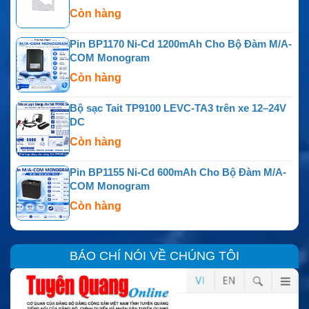
Còn hàng
Pin BP1170 Ni-Cd 1200mAh Cho Bộ Đàm M/A-
COM Monogram
Còn hàng
Bộ sạc Tait TP9100 LEVC-TA3 trên xe 12–24V
DC
Còn hàng
Pin BP1155 Ni-Cd 600mAh Cho Bộ Đàm M/A-
COM Monogram
Còn hàng
BÁO CHÍ NÓI VỀ CHÚNG TÔI