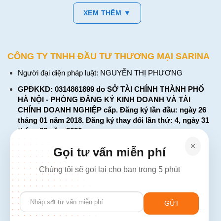
XEM THÊM ▼
CÔNG TY TNHH ĐẦU TƯ THƯƠNG MẠI SARINA
Người đại diện pháp luật: NGUYỄN THỊ PHƯƠNG
GPĐKKD: 0314861899 do SỞ TÀI CHÍNH THÀNH PHỐ
HÀ NỘI - PHÒNG ĐĂNG KÝ KINH DOANH VÀ TÀI
CHÍNH DOANH NGHIỆP cấp. Đăng ký lần đầu: ngày 26
tháng 01 năm 2018. Đăng ký thay đổi lần thứ: 4, ngày 31
tháng 03 năm 2026
226 Đường Láng, Đống Đa, Hà Nội
Gọi tư vấn miễn phí
137 Đường Hòa Hưng, Phường 12, Quận 10, TP. Hồ Chí
Chúng tôi sẽ gọi lại cho bạn trong 5 phút
Minh
Hotline: 1900 2106 - 0386 001 001
Please
Email:
Giaiphap3g@gmail.com
leave