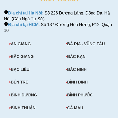
Địa chỉ tại Hà Nội:
Số 226 Đường Láng, Đống Đa, Hà
Nội (Gần Ngã Tư Sở)
Địa chỉ tại HCM:
Số 137 Đường Hòa Hưng, P12, Quận
10
AN GIANG
BÀ RỊA - VŨNG TÀU
BẮC GIANG
BẮC KẠN
BẠC LIÊU
BẮC NINH
BẾN TRE
BÌNH ĐỊNH
BÌNH DƯƠNG
BÌNH PHƯỚC
BÌNH THUẬN
CÀ MAU