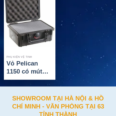
PHỤ KIỆN VỆ TINH
Vỏ Pelican
1150 có mút
Pick ‘n’ Pluck –
Bảo vệ thiết bị
an toàn tối ưu
SHOWROOM TẠI HÀ NỘI & HỒ
CHÍ MINH - VĂN PHÒNG TẠI 63
TỈNH THÀNH