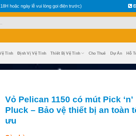
 18H hoặc ngày lễ vui lòng gọi điện trước)
Đ
Vệ Tinh
Định Vị Vệ Tinh
Thiết Bị Vệ Tinh
Cho Thuê
Dự Án
Hỗ T
Vỏ Pelican 1150 có mút Pick ‘n’
Pluck – Bảo vệ thiết bị an toàn t
ưu