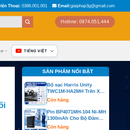
iện Thoại:
0386.001.001
Email:
giaiphap3g@gmail.com
Hotline: 0974.051.444
rợ
TIẾNG VIỆT
SẢN PHẨM NỔI BẬT
Bộ sạc Harris Unity
TWC1M-HA2MH Trên Xe
Cho Unity Và XG-100P
Còn hàng
ối
Pin BP4071MH-104 Ni-MH
1300mAh Cho Bộ Đàm
Motorola BPR40 Và
Còn hàng