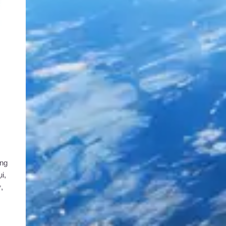
ùng
i,
,