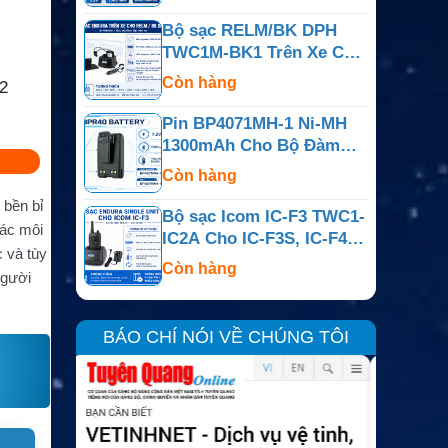
BearCom BC130
Bộ sạc RELM/BK DPH
TWC1M-BK1 Trên Xe Cho
DPH, EPH, GPH, LPA,
Còn hàng
2
LPH Và LPX
Pin BP4071MH-1 Ni-MH
1300mAh Cho Bộ Đàm
Motorola BPR40 Và
Còn hàng
BearCom BC130
 bền bỉ
Bộ sạc Icom IC-F3 TWC1-
các môi
IC2A Cho IC-F3S, IC-F4,
c và tùy
IC-F4S Và IC-T2A
Còn hàng
người
BÁO CHÍ NÓI VỀ CHÚNG TÔI