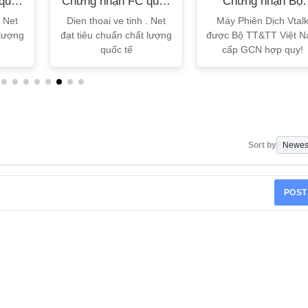
quốc
Chứng nhận FC quốc
Chứng nhận Bộ
tế
TT&TT
. Net
Dien thoai ve tinh . Net
Máy Phiên Dịch Vtal
 lượng
đạt tiêu chuẩn chất lượng
được Bộ TT&TT Việt 
quốc tế
cấp GCN hợp quy!
Sort by
POST