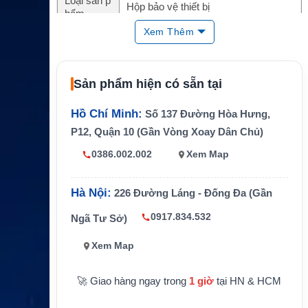
Loại sản p
Hộp bảo vệ thiết bị
hẩm
Xem Thêm
Dòng sản
Protector Case
phẩm
Kích thướ
8.29 x 5.79 x 3.75 inch
Sản phẩm hiện có sẵn tại
c trong
Kích thướ
Hồ Chí Minh:
Số 137 Đường Hòa Hưng,
9.44 x 7.8 x 4.29 inch
c ngoài
P12, Quận 10 (Gần Vòng Xoay Dân Chủ)
Trọng lượ
0386.002.002
Xem Map
ng kèm m
Khoảng 0.79kg
út
Hà Nội:
226 Đường Láng - Đống Đa (Gần
Tính năng
Chống nước, chống bụi, chống va đậ
chính
p, van cân bằng áp suất
0917.834.532
Ngã Tư Sở)
Mút bảo v
Pick ‘n’ Pluck foam
Xem Map
ệ
Bảo vệ thiết bị điện tử, bộ đàm, GPS,
Ứng dụng
🚀 Giao hàng ngay trong
1 giờ
tại HN & HCM
phụ kiện vệ tinh, dụng cụ kỹ thuật