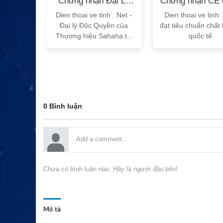
n Bộ
Chứng nhận Đại Lý
Chứng nhận CE 
T
Sahaha
tế
h Vtalk
Dien thoai ve tinh . Net -
Dien thoai ve tinh 
Việt Nam
Đại lý Độc Quyền của
đạt tiêu chuẩn chất
 quy!
Thương hiệu Sahaha tại
quốc tế
Việt Nam
0 Bình luận
Chưa có bình luận nào. Hãy là người đầu tiên!
Mô tả