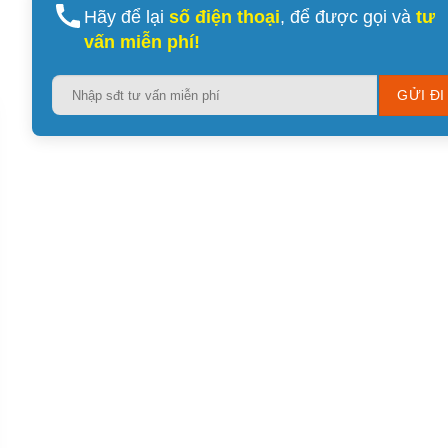
Hãy để lại
số điện thoại
, để được gọi và
tư
vấn miễn phí!
Please
leave
this
field
empty.