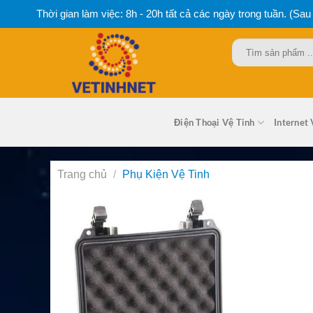
Bỏ
Thời gian làm việc: 8h - 20h tất cả các ngày trong tuần. (Sau
qua
nội
Tìm
dung
kiếm:
Điện Thoại Vệ Tinh
Internet 
Trang chủ
/
Phụ Kiện Vệ Tinh