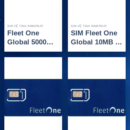
SIM VỆ TINH INMARSAT
SIM VỆ TINH INMARSAT
Fleet One
SIM Fleet One
Global 5000
Global 10MB –
Units: SIM vệ
Gói trả trước
tinh trả trước
50 Units cho
Inmarsat Fleet
thiết bị
One Global 1
Inmarsat Fleet
GB cho tàu
One
biển