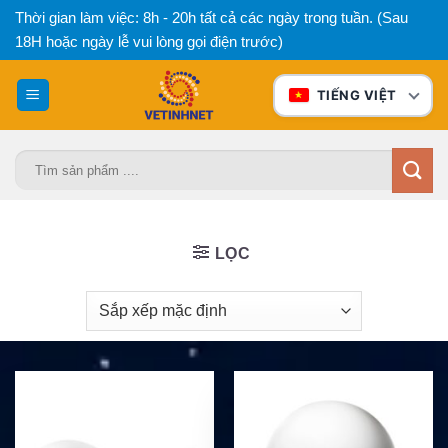
Bỏ
Thời gian làm việc: 8h - 20h tất cả các ngày trong tuần. (Sau
qua
18H hoặc ngày lễ vui lòng gọi điện trước)
nội
dung
TIẾNG VIỆT
Tìm
kiếm:
LỌC