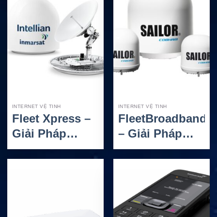
INTERNET VỆ TINH
INTERNET VỆ TINH
Fleet Xpress –
FleetBroadband
Giải Pháp
– Giải Pháp
Internet Vệ
Internet Vệ
Tinh Hàng Hải
Tinh Hàng Hải
Inmarsat Tốc
Inmarsat Ổn
Độ Cao
Định Toàn Cầu