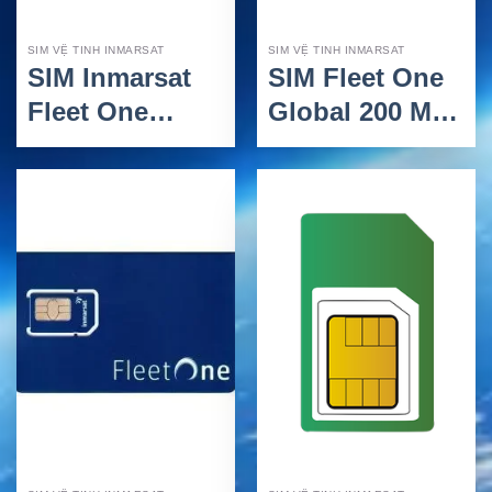
SIM VỆ TINH INMARSAT
SIM VỆ TINH INMARSAT
SIM Inmarsat
SIM Fleet One
Fleet One
Global 200 MB
Global 100 MB
– Gói trả trước
– Gói trả trước
cân bằng cho
tiết kiệm cho
liên lạc vệ tinh
liên lạc vệ tinh