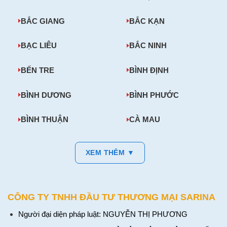
BẮC GIANG
BẮC KẠN
BẠC LIÊU
BẮC NINH
BẾN TRE
BÌNH ĐỊNH
BÌNH DƯƠNG
BÌNH PHƯỚC
BÌNH THUẬN
CÀ MAU
XEM THÊM ▼
CÔNG TY TNHH ĐẦU TƯ THƯƠNG MẠI SARINA
Người đại diện pháp luật: NGUYỄN THỊ PHƯƠNG