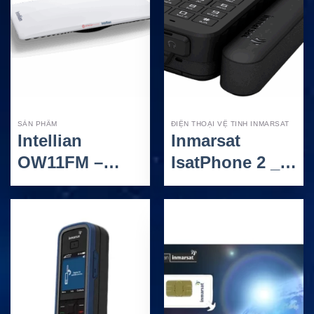
SẢN PHẨM
ĐIỆN THOẠI VỆ TINH INMARSAT
Intellian
Inmarsat
OW11FM –
IsatPhone 2 _
Anten Flat
Điện thoại vệ
Panel Hàng Hải
tinh bền bỉ cho
Cho Eutelsat
liên lạc vùng
OneWeb LEO
xa