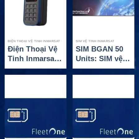
ĐIỆN THOẠI VỆ TINH INMARSAT
SIM VỆ TINH INMARSAT
Điện Thoại Vệ
SIM BGAN 50
Tinh Inmarsat
Units: SIM vệ
IsatPhone Pro
tinh dịch vụ trả
– Thiết bị liên
trước cho kết
lạc bền bỉ cho
nối linh hoạt
vùng xa