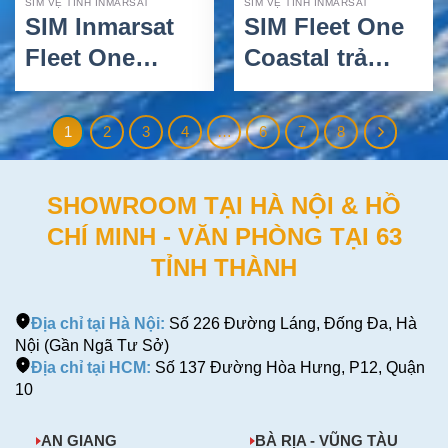
SIM VỆ TINH INMARSAT
SIM VỆ TINH INMARSAT
SIM Inmarsat
SIM Fleet One
Fleet One
Coastal trả
Global 300 MB
trước – Giải
– Gói trả trước
pháp liên lạc
1
2
3
4
…
6
7
8
cho liên lạc vệ
vệ tinh cho tàu
tinh toàn cầu
thuyền ven
SHOWROOM TẠI HÀ NỘI & HỒ
biển
CHÍ MINH - VĂN PHÒNG TẠI 63
TỈNH THÀNH
Địa chỉ tại Hà Nội:
Số 226 Đường Láng, Đống Đa, Hà
Nội (Gần Ngã Tư Sở)
Địa chỉ tại HCM:
Số 137 Đường Hòa Hưng, P12, Quận
10
AN GIANG
BÀ RỊA - VŨNG TÀU