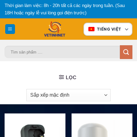
Bỏ
Thời gian làm việc: 8h - 20h tất cả các ngày trong tuần. (Sau
qua
18H hoặc ngày lễ vui lòng gọi điện trước)
nội
dung
TIẾNG VIỆT
Tìm
kiếm:
LỌC