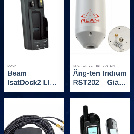
DOCK
ĂNG-TEN VỆ TINH (ANTEN)
Beam
Ăng-ten Iridium
IsatDock2 LITE
RST202 – Giải
Bundle với
pháp anten hai
Anten Chủ
chế độ cho
Động – Bộ
hàng hải và
dock cho
phương tiện
Inmarsat
chuyên dụng