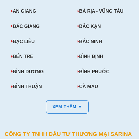
AN GIANG
BÀ RỊA - VŨNG TÀU
BẮC GIANG
BẮC KẠN
BẠC LIÊU
BẮC NINH
BẾN TRE
BÌNH ĐỊNH
BÌNH DƯƠNG
BÌNH PHƯỚC
BÌNH THUẬN
CÀ MAU
XEM THÊM ▼
CÔNG TY TNHH ĐẦU TƯ THƯƠNG MẠI SARINA