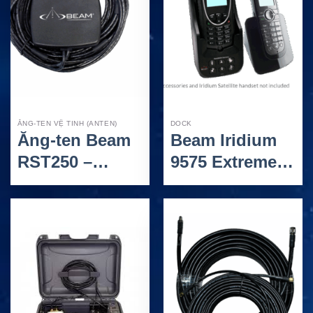
IsatPhone 2
ĂNG-TEN VỆ TINH (ANTEN)
DOCK
Ăng-ten Beam
Beam Iridium
RST250 –
9575 Extreme
Anten nam
PotsDock –
châm hai chế
Giải pháp kết
độ cho thiết bị
nối vệ tinh cố
Iridium và
định và linh
GNSS
hoạt