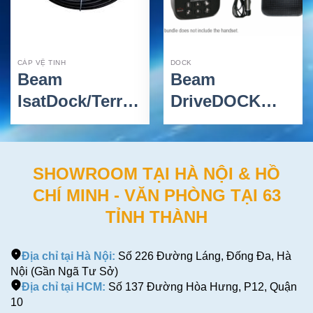
CÁP VỆ TINH
DOCK
Beam
Beam
IsatDock/Terra
DriveDOCK
40m – Bộ Cáp
9575
Thụ Động
EXTRMDD-WB2
SMA/TNC Cho
– Bộ dock liên
SHOWROOM TẠI HÀ NỘI & HỒ
Anten Inmarsat
lạc vệ tinh cho
CHÍ MINH - VĂN PHÒNG TẠI 63
ISD700
Iridium
TỈNH THÀNH
Extreme
Địa chỉ tại Hà Nội:
Số 226 Đường Láng, Đống Đa, Hà
Nội (Gần Ngã Tư Sở)
Địa chỉ tại HCM:
Số 137 Đường Hòa Hưng, P12, Quận
10