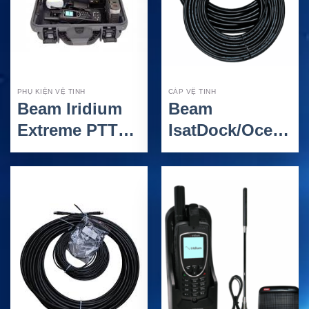
PHỤ KIỆN VỆ TINH
CÁP VỆ TINH
Beam Iridium
Beam
Extreme PTT
IsatDock/Oceana
Grab ‘N’ Go –
31m – Bộ Cáp
Liên Lạc PTT
Chủ Động
Nhanh Chóng
SMA/TNC Cho
và Tiện Lợi
Hệ Thống
Cho Iridium
Inmarsat
9575
Khoảng Cách
Dài