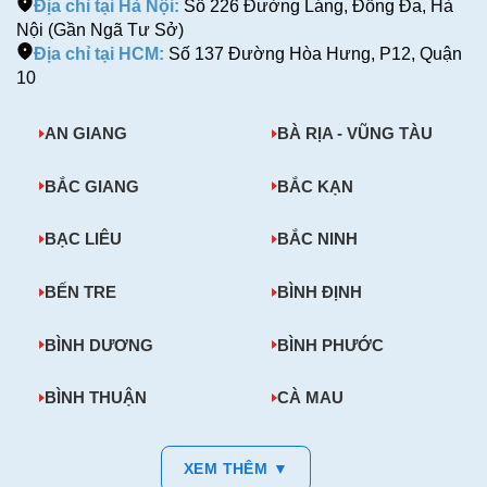
Địa chỉ tại Hà Nội:
Số 226 Đường Láng, Đống Đa, Hà
Nội (Gần Ngã Tư Sở)
Địa chỉ tại HCM:
Số 137 Đường Hòa Hưng, P12, Quận
10
AN GIANG
BÀ RỊA - VŨNG TÀU
BẮC GIANG
BẮC KẠN
BẠC LIÊU
BẮC NINH
BẾN TRE
BÌNH ĐỊNH
BÌNH DƯƠNG
BÌNH PHƯỚC
BÌNH THUẬN
CÀ MAU
XEM THÊM ▼