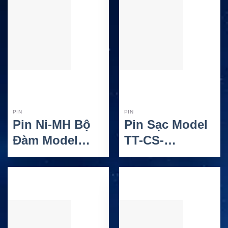
PIN
PIN
Pin Ni-MH Bộ
Pin Sạc Model
Đàm Model
TT-CS-
EBP-25N
ALP48TW
Alinco Cho
Alinco Cho Bộ
Thiết Bị DJ-S41
Đàm DJ-193,
DJ-195, DJ-196,
DJ-296 Và DJ