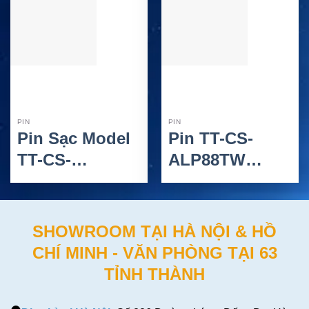
Series
PIN
PIN
Pin Sạc Model
Pin TT-CS-
TT-CS-
ALP88TW
AY4020CL.7
Alinco Cho Bộ
Alinco Cho Bộ
Đàm DJ-10, DJ-
Đàm DJ-CH20,
A10, DJ-100,
SHOWROOM TẠI HÀ NỘI & HỒ
DJ-CH27, DJ-
DJ-W100, DJ-
CHÍ MINH - VĂN PHÒNG TẠI 63
CH201 Và DJ-
500 Và DJ-
TỈNH THÀNH
CH202 Series
W500