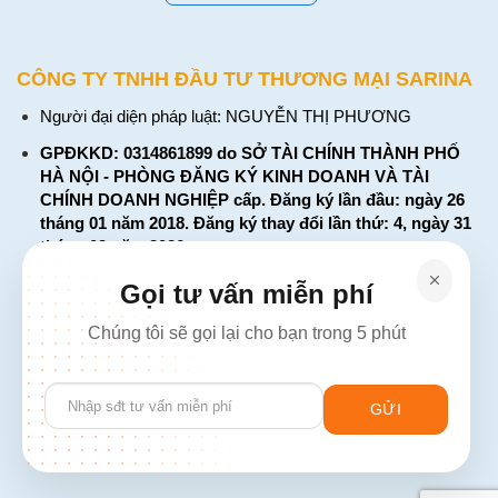
CÔNG TY TNHH ĐẦU TƯ THƯƠNG MẠI SARINA
Người đại diện pháp luật: NGUYỄN THỊ PHƯƠNG
GPĐKKD: 0314861899 do SỞ TÀI CHÍNH THÀNH PHỐ
HÀ NỘI - PHÒNG ĐĂNG KÝ KINH DOANH VÀ TÀI
CHÍNH DOANH NGHIỆP cấp. Đăng ký lần đầu: ngày 26
tháng 01 năm 2018. Đăng ký thay đổi lần thứ: 4, ngày 31
tháng 03 năm 2026
226 Đường Láng, Đống Đa, Hà Nội
Gọi tư vấn miễn phí
137 Đường Hòa Hưng, Phường 12, Quận 10, TP. Hồ Chí
Chúng tôi sẽ gọi lại cho bạn trong 5 phút
Minh
Hotline: 1900 2106 - 0386 001 001
Please
Email:
Giaiphap3g@gmail.com
leave
this
field