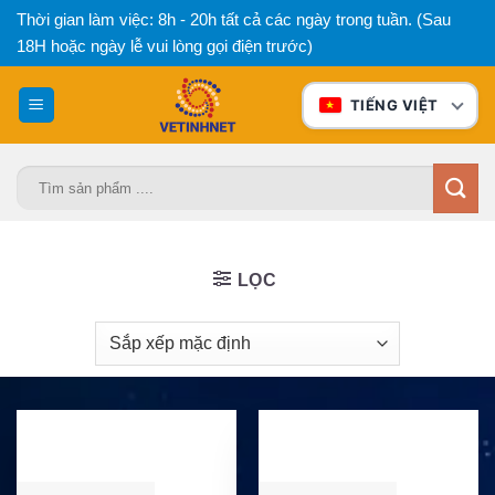
Bỏ
Thời gian làm việc: 8h - 20h tất cả các ngày trong tuần. (Sau
qua
18H hoặc ngày lễ vui lòng gọi điện trước)
nội
dung
TIẾNG VIỆT
Tìm
kiếm:
LỌC