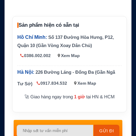
Customer Programming Software qua USB
Lập trình
hoặc RS-232
Enhanced Audio / Noise Shield noise reduc
Âm thanh
tion
Sản phẩm hiện có sẵn tại
AES, DES, DES-OFB, DES-XL, ADP tùy cấ
Mã hóa
Hồ Chí Minh:
Số 137 Đường Hòa Hưng, P12,
u hình
Quận 10 (Gần Vòng Xoay Dân Chủ)
Model phầ
Model I, I.5, II, III
n cứng
0386.002.002
Xem Map
MIL-STD 810 C/D/E/F; XTS 2500I tùy chọn
Độ bền
IP67
Hà Nội:
226 Đường Láng - Đống Đa (Gần Ngã
Ứng dụng
Bảo trì hệ thống cũ, thay thế radio, quản lý
0917.834.532
Xem Map
Tư Sở)
phù hợp
đội Motorola XTS
🚀 Giao hàng ngay trong
1 giờ
tại HN & HCM
Please
leave