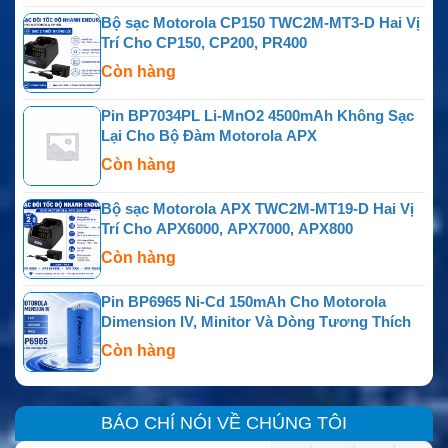
Bộ sạc Motorola CP150 TWC2M-MT3-D Hai Vị
Trí Cho CP150, CP200, PR400
Còn hàng
Pin BP7034PL Li-MnO2 4500mAh Không Sạc
Lại Cho Bộ Đàm Motorola APX
Còn hàng
Bộ sạc Motorola APX TWC2M-MT19-D Hai Vị
Trí Cho APX6000, APX7000, APX800
Còn hàng
Pin BP6965 Ni-Cd 150mAh Cho Motorola
Dimension IV, Minitor Và Dòng Tương Thích
Còn hàng
BÁO CHÍ NÓI VỀ CHÚNG TÔI