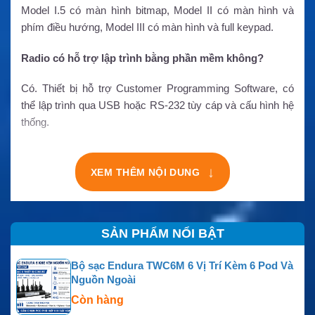
Model I.5 có màn hình bitmap, Model II có màn hình và
phím điều hướng, Model III có màn hình và full keypad.
Radio có hỗ trợ lập trình bằng phần mềm không?
Có. Thiết bị hỗ trợ Customer Programming Software, có
thể lập trình qua USB hoặc RS-232 tùy cáp và cấu hình hệ
thống.
↓
XEM THÊM NỘI DUNG
SẢN PHẨM NỔI BẬT
Bộ sạc Endura TWC6M 6 Vị Trí Kèm 6 Pod Và
Nguồn Ngoài
Còn hàng