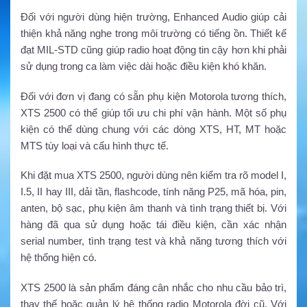
Đối với người dùng hiện trường, Enhanced Audio giúp cải
thiện khả năng nghe trong môi trường có tiếng ồn. Thiết kế
đạt MIL-STD cũng giúp radio hoạt động tin cậy hơn khi phải
sử dụng trong ca làm việc dài hoặc điều kiện khó khăn.
Đối với đơn vị đang có sẵn phụ kiện Motorola tương thích,
XTS 2500 có thể giúp tối ưu chi phí vận hành. Một số phụ
kiện có thể dùng chung với các dòng XTS, HT, MT hoặc
MTS tùy loại và cấu hình thực tế.
Khi đặt mua XTS 2500, người dùng nên kiểm tra rõ model I,
I.5, II hay III, dải tần, flashcode, tính năng P25, mã hóa, pin,
anten, bộ sạc, phụ kiện âm thanh và tình trạng thiết bị. Với
hàng đã qua sử dụng hoặc tái điều kiện, cần xác nhận
serial number, tình trạng test và khả năng tương thích với
hệ thống hiện có.
XTS 2500 là sản phẩm đáng cân nhắc cho nhu cầu bảo trì,
thay thế hoặc quản lý hệ thống radio Motorola đời cũ. Với