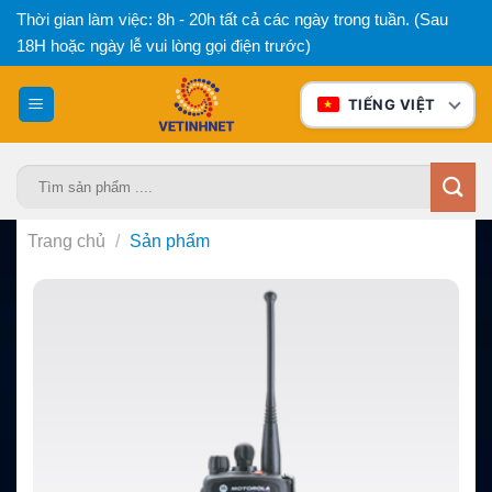
Bỏ
Thời gian làm việc: 8h - 20h tất cả các ngày trong tuần. (Sau
qua
18H hoặc ngày lễ vui lòng gọi điện trước)
nội
dung
TIẾNG VIỆT
Tìm
kiếm:
Trang chủ
/
Sản phẩm