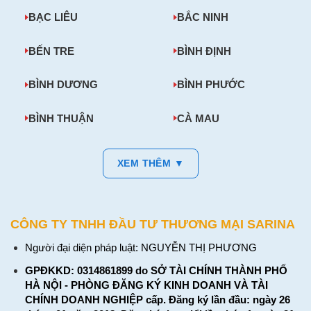
BẠC LIÊU
BẮC NINH
BẾN TRE
BÌNH ĐỊNH
BÌNH DƯƠNG
BÌNH PHƯỚC
BÌNH THUẬN
CÀ MAU
XEM THÊM ▼
CÔNG TY TNHH ĐẦU TƯ THƯƠNG MẠI SARINA
Người đại diện pháp luật: NGUYỄN THỊ PHƯƠNG
GPĐKKD: 0314861899 do SỞ TÀI CHÍNH THÀNH PHỐ
HÀ NỘI - PHÒNG ĐĂNG KÝ KINH DOANH VÀ TÀI
CHÍNH DOANH NGHIỆP cấp. Đăng ký lần đầu: ngày 26