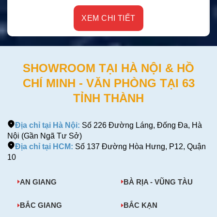
XEM CHI TIẾT
SHOWROOM TẠI HÀ NỘI & HỒ
CHÍ MINH - VĂN PHÒNG TẠI 63
TỈNH THÀNH
Địa chỉ tại Hà Nội:
Số 226 Đường Láng, Đống Đa, Hà
Nội (Gần Ngã Tư Sở)
Địa chỉ tại HCM:
Số 137 Đường Hòa Hưng, P12, Quận
10
AN GIANG
BÀ RỊA - VŨNG TÀU
BẮC GIANG
BẮC KẠN