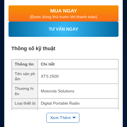
MUA NGAY
(Được dùng thử trước khi thanh toán)
TƯ VẤN NGAY
Thông số kỹ thuật
Thông tin
Chi tiết
Tên sản ph
XTS 2500
ẩm
Thương hi
Motorola Solutions
ệu
Loại thiết bị
Digital Portable Radio
Hệ thống h
ASTRO 25, SmartNet, SmartZone, Digital
Xem Thêm
ỗ trợ
APCO P25 Conventional