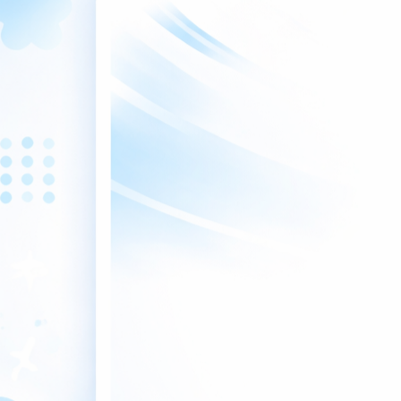
Nếu bạn có thắc mắc vui lòng liên hệ với Hotline
0386.001.001 hoặc 0974.051.444 để được giải đáp chi tiết.