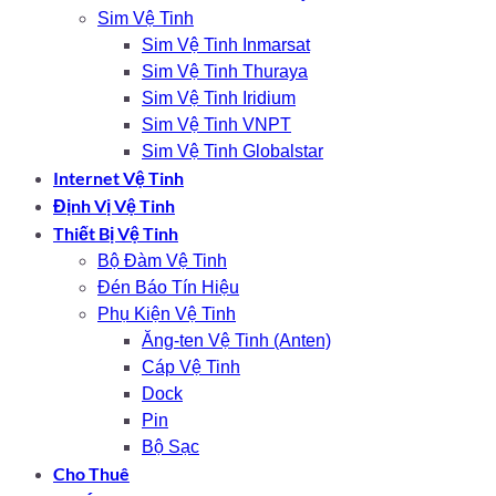
Sim Vệ Tinh
Sim Vệ Tinh Inmarsat
Sim Vệ Tinh Thuraya
Sim Vệ Tinh Iridium
Sim Vệ Tinh VNPT
Sim Vệ Tinh Globalstar
Internet Vệ Tinh
Định Vị Vệ Tinh
Thiết Bị Vệ Tinh
Bộ Đàm Vệ Tinh
Đén Báo Tín Hiệu
Phụ Kiện Vệ Tinh
Ăng-ten Vệ Tinh (Anten)
Cáp Vệ Tinh
Dock
Pin
Bộ Sạc
Cho Thuê