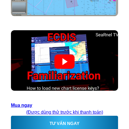
Mua ngay
(Được dùng thử trước khi thanh toán)
TƯ VẤN NGAY