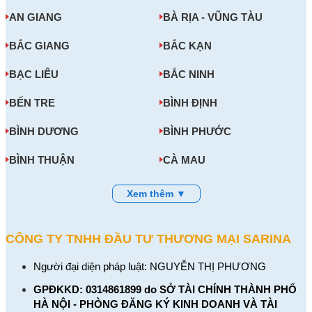
AN GIANG
BÀ RỊA - VŨNG TÀU
BẮC GIANG
BẮC KẠN
BẠC LIÊU
BẮC NINH
BẾN TRE
BÌNH ĐỊNH
BÌNH DƯƠNG
BÌNH PHƯỚC
BÌNH THUẬN
CÀ MAU
Xem thêm ▼
CÔNG TY TNHH ĐẦU TƯ THƯƠNG MẠI SARINA
Người đại diện pháp luật: NGUYỄN THỊ PHƯƠNG
GPĐKKD: 0314861899 do SỞ TÀI CHÍNH THÀNH PHỐ
HÀ NỘI - PHÒNG ĐĂNG KÝ KINH DOANH VÀ TÀI