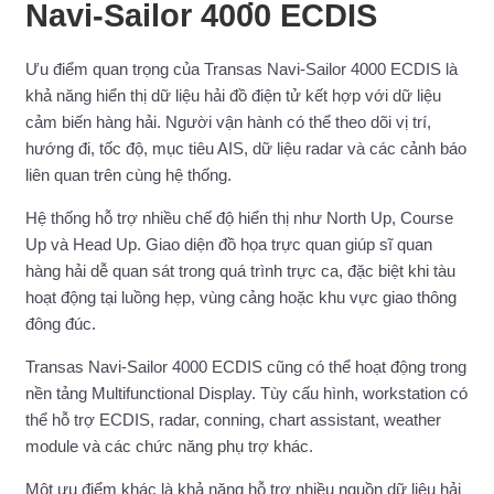
Navi-Sailor 4000 ECDIS
Ưu điểm quan trọng của Transas Navi-Sailor 4000 ECDIS là
khả năng hiển thị dữ liệu hải đồ điện tử kết hợp với dữ liệu
cảm biến hàng hải. Người vận hành có thể theo dõi vị trí,
hướng đi, tốc độ, mục tiêu AIS, dữ liệu radar và các cảnh báo
liên quan trên cùng hệ thống.
Hệ thống hỗ trợ nhiều chế độ hiển thị như North Up, Course
Up và Head Up. Giao diện đồ họa trực quan giúp sĩ quan
hàng hải dễ quan sát trong quá trình trực ca, đặc biệt khi tàu
hoạt động tại luồng hẹp, vùng cảng hoặc khu vực giao thông
đông đúc.
Transas Navi-Sailor 4000 ECDIS cũng có thể hoạt động trong
nền tảng Multifunctional Display. Tùy cấu hình, workstation có
thể hỗ trợ ECDIS, radar, conning, chart assistant, weather
module và các chức năng phụ trợ khác.
Một ưu điểm khác là khả năng hỗ trợ nhiều nguồn dữ liệu hải