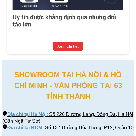
Xem chi tiết
SHOWROOM TẠI HÀ NỘI & HỒ
CHÍ MINH - VĂN PHÒNG TẠI 63
TỈNH THÀNH
Địa chỉ tại Hà Nội:
Số 226 Đường Láng, Đống Đa, Hà Nội
(Gần Ngã Tư Sở)
Địa chỉ tại HCM:
Số 137 Đường Hòa Hưng, P12, Quận 10