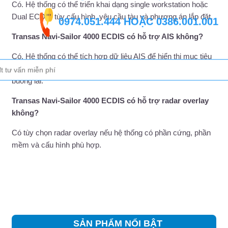
Có. Hệ thống có thể triển khai dạng single workstation hoặc
Dual ECDIS tùy cấu hình, yêu cầu tàu và phương án lắp đặt.
0974.051.444
HOẶC
0386.001.001
Transas Navi-Sailor 4000 ECDIS có hỗ trợ AIS không?
Có. Hệ thống có thể tích hợp dữ liệu AIS để hiển thị mục tiêu
và hỗ trợ người vận hành nâng cao nhận biết tình huống trên
buồng lái.
Transas Navi-Sailor 4000 ECDIS có hỗ trợ radar overlay
không?
Có tùy chọn radar overlay nếu hệ thống có phần cứng, phần
mềm và cấu hình phù hợp.
SẢN PHẨM NỔI BẬT