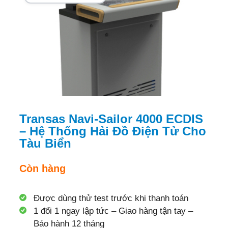
Thiết Bị Vệ Tinh
Bộ Đàm Vệ Tinh
Đén Báo Tín Hiệu
Phụ Kiện Vệ Tinh
Ăng-ten Vệ Tinh (Anten)
Cáp Vệ Tinh
Dock
Pin
Bộ Sạc
Transas Navi-Sailor 4000 ECDIS
Cho Thuê
– Hệ Thống Hải Đồ Điện Tử Cho
Dự Án
Tàu Biển
Hỗ Trợ
Liên hệ
Còn hàng
Hình thức mua hàng
Chính sách bảo hành
Chính sách vận chuyển
Được dùng thử test trước khi thanh toán
Chính sách bảo mật
1 đổi 1 ngay lập tức – Giao hàng tận tay –
Chính sách đổi trả hàng
Bảo hành 12 tháng