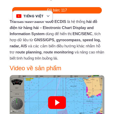
Giới thiệu
Tin tức
Đã bán: 117
TIẾNG VIỆT
Transas Navi-Sailor 4000 ECDIS
là hệ thống
hải đồ
điện tử hàng hải – Electronic Chart Display and
Tìm
Information System
dùng để hiển thị
ENC/SENC
, tích
kiếm:
hợp dữ liệu từ
GNSS/GPS, gyrocompass, speed log,
radar, AIS
và các cảm biến điều hướng khác nhằm hỗ
trợ
route planning
,
route monitoring
và nâng cao nhận
biết tình huống trên buồng lái.
Video về sản phẩm