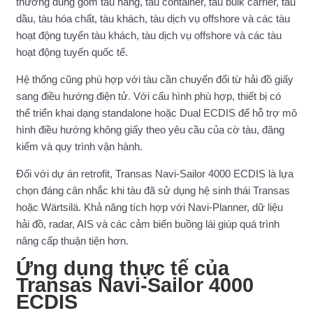
thường dùng gồm tàu hàng, tàu container, tàu bulk carrier, tàu
dầu, tàu hóa chất, tàu khách, tàu dịch vụ offshore và các tàu
hoạt động tuyến tàu khách, tàu dịch vụ offshore và các tàu
hoạt động tuyến quốc tế.
Hệ thống cũng phù hợp với tàu cần chuyển đổi từ hải đồ giấy
sang điều hướng điện tử. Với cấu hình phù hợp, thiết bị có
thể triển khai dạng standalone hoặc Dual ECDIS để hỗ trợ mô
hình điều hướng không giấy theo yêu cầu của cờ tàu, đăng
kiểm và quy trình vận hành.
Đối với dự án retrofit, Transas Navi-Sailor 4000 ECDIS là lựa
chọn đáng cân nhắc khi tàu đã sử dụng hệ sinh thái Transas
hoặc Wärtsilä. Khả năng tích hợp với Navi-Planner, dữ liệu
hải đồ, radar, AIS và các cảm biến buồng lái giúp quá trình
nâng cấp thuận tiện hơn.
Ứng dụng thực tế của
Transas Navi-Sailor 4000
ECDIS