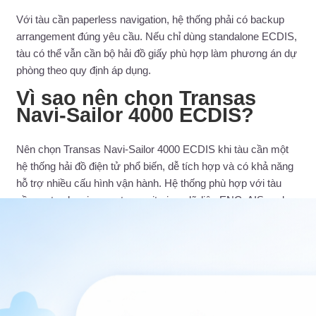
Với tàu cần paperless navigation, hệ thống phải có backup
arrangement đúng yêu cầu. Nếu chỉ dùng standalone ECDIS,
tàu có thể vẫn cần bộ hải đồ giấy phù hợp làm phương án dự
phòng theo quy định áp dụng.
Vì sao nên chọn Transas
Navi-Sailor 4000 ECDIS?
Nên chọn Transas Navi-Sailor 4000 ECDIS khi tàu cần một
hệ thống hải đồ điện tử phổ biến, dễ tích hợp và có khả năng
hỗ trợ nhiều cấu hình vận hành. Hệ thống phù hợp với tàu
cần route planning, route monitoring, dữ liệu ENC, AIS, radar
overlay tùy chọn và các chức năng MFD mở rộng.
Transas Navi-Sailor 4000 ECDIS mang lại giá trị ở khả năng
kết hợp dữ liệu điều hướng trên một nền tảng trực quan. Khi
được cấu hình đúng, hệ thống giúp thuyền viên theo dõi hành
trình, quản lý hải đồ điện tử và nâng cao nhận biết tình huống
trên buồng lái.