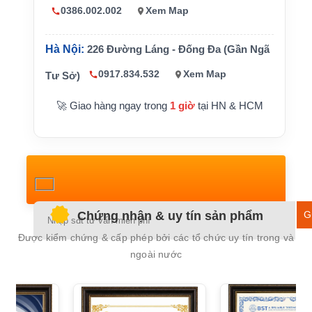
mở rộng
tùy cấu hình
0386.002.002
Xem Map
Hải đồ hỗ t
ENC/SENC, AIO, ARCS/AVCS, dữ liệu n
rợ
gười dùng tùy license
Hà Nội:
226 Đường Láng - Đống Đa (Gần Ngã
Navi-Planner, radar overlay, DCU, playb
Tùy chọn
0917.834.532
Xem Map
Tư Sở)
ack, E-Logbook
Cần kiểm tra phiên bản phần mềm, licen
Lưu ý
🚀 Giao hàng ngay trong
1 giờ
tại HN & HCM
se và khả năng hỗ trợ
Ple
Chứng nhận & uy tín sản phẩm
lea
Được kiểm chứng & cấp phép bởi các tổ chức uy tín trong và
this
ngoài nước
fiel
emp