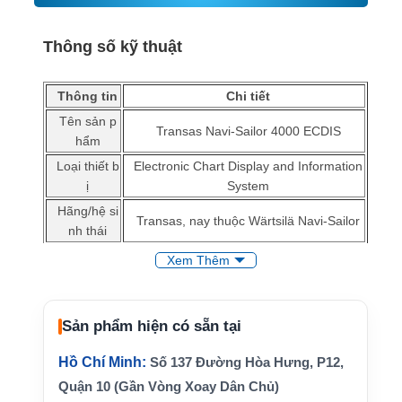
Thông số kỹ thuật
Thông tin
Chi tiết
Tên sản p
Transas Navi-Sailor 4000 ECDIS
hẩm
Loại thiết b
Electronic Chart Display and Information
ị
System
Hãng/hệ si
Transas, nay thuộc Wärtsilä Navi-Sailor
nh thái
Chức năng
Hiển thị ENC, lập tuyến, giám sát hành t
Xem Thêm
chính
rình
Dữ liệu tíc
GNSS/GPS, gyrocompass, speed log, ra
h hợp
dar, AIS
Sản phẩm hiện có sẵn tại
Standalone, Single Workstation, Dual E
Cấu hình
Hồ Chí Minh:
Số 137 Đường Hòa Hưng, P12,
CDIS tùy hệ thống
Quận 10 (Gần Vòng Xoay Dân Chủ)
Nền tảng
MFD, radar, conning, BAM, track control