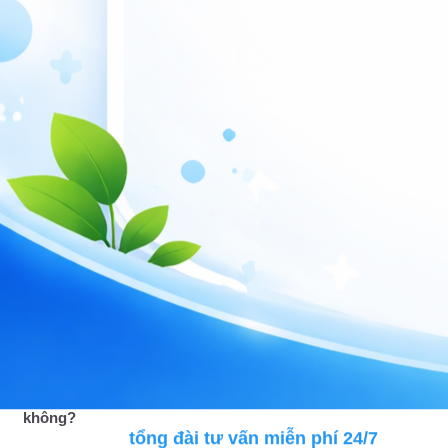
FAQ
Transas Navi-Sailor 4000 ECDIS là thiết bị gì?
Transas Navi-Sailor 4000 ECDIS là hệ thống hải đồ điện tử
dùng để hiển thị ENC, tích hợp dữ liệu cảm biến hàng hải và
hỗ trợ lập tuyến, giám sát hành trình trên tàu biển.
Transas Navi-Sailor 4000 ECDIS có thể thay thế hải đồ
giấy không?
Có thể, nếu hệ thống được cấu hình, phê duyệt và có backup
arrangement phù hợp theo yêu cầu của IMO/SOLAS, cờ tàu
và đăng kiểm.
Transas Navi-Sailor 4000 ECDIS có hỗ trợ Dual ECDIS
không?
tổng đài tư vấn miễn phí 24/7