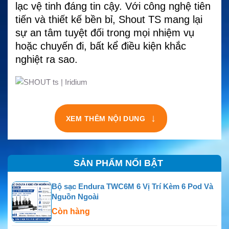
lạc vệ tinh đáng tin cậy. Với công nghệ tiên
tiến và thiết kế bền bỉ, Shout TS mang lại
sự an tâm tuyệt đối trong mọi nhiệm vụ
hoặc chuyến đi, bất kể điều kiện khắc
nghiệt ra sao.
↓
XEM THÊM NỘI DUNG
SẢN PHẨM NỔI BẬT
Bộ sạc Endura TWC6M 6 Vị Trí Kèm 6 Pod Và
Nguồn Ngoài
Còn hàng