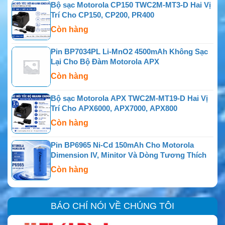
Bộ sạc Motorola CP150 TWC2M-MT3-D Hai Vị
Trí Cho CP150, CP200, PR400
Còn hàng
Pin BP7034PL Li-MnO2 4500mAh Không Sạc
Lại Cho Bộ Đàm Motorola APX
Còn hàng
Bộ sạc Motorola APX TWC2M-MT19-D Hai Vị
Trí Cho APX6000, APX7000, APX800
Còn hàng
Pin BP6965 Ni-Cd 150mAh Cho Motorola
Dimension IV, Minitor Và Dòng Tương Thích
Còn hàng
BÁO CHÍ NÓI VỀ CHÚNG TÔI