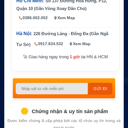
Hồ Chí Minh:
Số 137 Đường Hòa Hưng, P12,
Quận 10 (Gần Vòng Xoay Dân Chủ)
0386.002.002
Xem Map
Hà Nội:
226 Đường Láng - Đống Đa (Gần Ngã
0917.834.532
Xem Map
Tư Sở)
🚀 Giao hàng ngay trong
1 giờ
tại HN & HCM
Please
leave
this
field
Chứng nhận & uy tín sản phẩm
empty.
Được kiểm chứng & cấp phép bởi các tổ chức uy tín trong và
ngoài nước