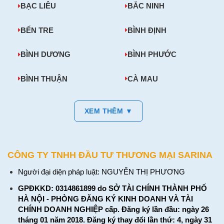
BẠC LIÊU
BẮC NINH
BẾN TRE
BÌNH ĐỊNH
BÌNH DƯƠNG
BÌNH PHƯỚC
BÌNH THUẬN
CÀ MAU
XEM THÊM ▼
CÔNG TY TNHH ĐẦU TƯ THƯƠNG MẠI SARINA
Người đại diện pháp luật: NGUYỄN THỊ PHƯƠNG
GPĐKKD: 0314861899 do SỞ TÀI CHÍNH THÀNH PHỐ
HÀ NỘI - PHÒNG ĐĂNG KÝ KINH DOANH VÀ TÀI
CHÍNH DOANH NGHIỆP cấp. Đăng ký lần đầu: ngày 26
tháng 01 năm 2018. Đăng ký thay đổi lần thứ: 4, ngày 31