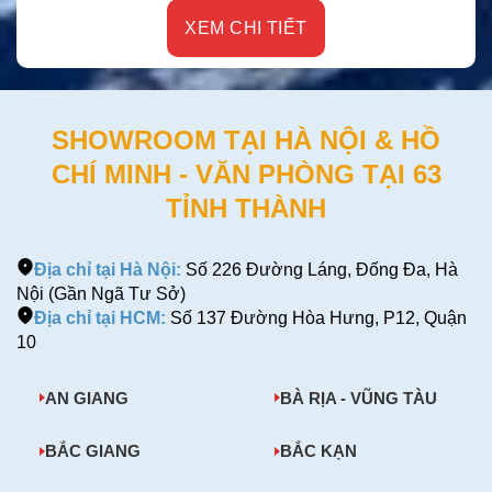
XEM CHI TIẾT
SHOWROOM TẠI HÀ NỘI & HỒ
CHÍ MINH - VĂN PHÒNG TẠI 63
TỈNH THÀNH
Địa chỉ tại Hà Nội:
Số 226 Đường Láng, Đống Đa, Hà
Nội (Gần Ngã Tư Sở)
Địa chỉ tại HCM:
Số 137 Đường Hòa Hưng, P12, Quận
10
AN GIANG
BÀ RỊA - VŨNG TÀU
BẮC GIANG
BẮC KẠN