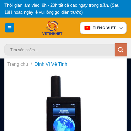
Bỏ
Thời gian làm việc: 8h - 20h tất cả các ngày trong tuần. (Sau
qua
18H hoặc ngày lễ vui lòng gọi điện trước)
nội
dung
TIẾNG VIỆT
Tìm
kiếm:
Trang chủ
/
Định Vị Vệ Tinh