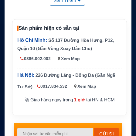
Thiết bị tương
IsatDock2 LITE, IsatDock2 DRIVE, Isat
Xem Thêm
thích chính
Dock LITE, IsatDock DRIVE
Tương thích
IsatDock PRO/2 và MARINE/2, cần kiể
mở rộng
m tra gá lắp
Sản phẩm hiện có sẵn tại
Kết nối
RJ9
Hồ Chí Minh:
Số 137 Đường Hòa Hưng, P12,
Dây tay cầm
Dây xoắn khoảng 1.8m
Quận 10 (Gần Vòng Xoay Dân Chủ)
Tính năng chí
Privacy call, auto answer, auto hang up
nh
0386.002.002
Xem Map
Tay cầm, cup/gá gác máy, dây xoắn và
Bộ kit gồm
gá lắp phù hợp
Hà Nội:
226 Đường Láng - Đống Đa (Gần Ngã
0917.834.532
Xem Map
Tư Sở)
🚀 Giao hàng ngay trong
1 giờ
tại HN & HCM
Please