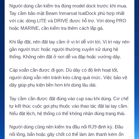
Người dùng cần kiểm tra đúng model dock trước khi mua.
Tay cầm bảo mật Beam Inmarsat IsatDock phù hợp nhất
với các dòng LITE và DRIVE được hỗ trợ. Với dòng PRO
hoặc MARINE, cần kiểm tra thêm cách lắp gá.
Khi lắp đặt, nên đặt tay cầm ở vị trí dễ với tới. Vị trí này nên
gần người trực hoặc người thường xuyên sử dụng hệ
thống. Không nên đặt ở nơi dễ va đập hoặc vướng dây.
Cáp xoắn cần được đi gọn. Dù dây có độ linh hoạt tốt,
người dùng vẫn nên tránh kéo căng quá mức. Việc bảo vệ
dây giúp phụ kiện bền hơn khi dùng lâu dài.
Tay cầm cần được đặt đúng vào cup sau khi dùng. Cơ chế
tự kết thúc cuộc gọi phụ thuộc vào thao tác đặt lại tay cầm.
Nếu đặt lệch, hệ thống có thể không nhận đúng trạng thái.
Người dùng cũng nên kiểm tra đầu nối RJ9 định kỳ. Đầu
nối lỏng, bẩn hoặc gãy chốt có thể làm âm thanh kém ổn