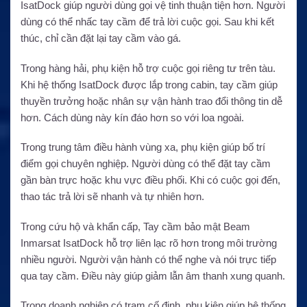
IsatDock giúp người dùng gọi vệ tinh thuận tiện hơn. Người
dùng có thể nhấc tay cầm để trả lời cuộc gọi. Sau khi kết
thúc, chỉ cần đặt lại tay cầm vào gá.
Trong hàng hải, phụ kiện hỗ trợ cuộc gọi riêng tư trên tàu.
Khi hệ thống IsatDock được lắp trong cabin, tay cầm giúp
thuyền trưởng hoặc nhân sự vận hành trao đổi thông tin dễ
hơn. Cách dùng này kín đáo hơn so với loa ngoài.
Trong trung tâm điều hành vùng xa, phụ kiện giúp bố trí
điểm gọi chuyên nghiệp. Người dùng có thể đặt tay cầm
gần bàn trực hoặc khu vực điều phối. Khi có cuộc gọi đến,
thao tác trả lời sẽ nhanh và tự nhiên hơn.
Trong cứu hộ và khẩn cấp, Tay cầm bảo mật Beam
Inmarsat IsatDock hỗ trợ liên lạc rõ hơn trong môi trường
nhiều người. Người vận hành có thể nghe và nói trực tiếp
qua tay cầm. Điều này giúp giảm lẫn âm thanh xung quanh.
Trong doanh nghiệp có trạm cố định, phụ kiện giúp hệ thống