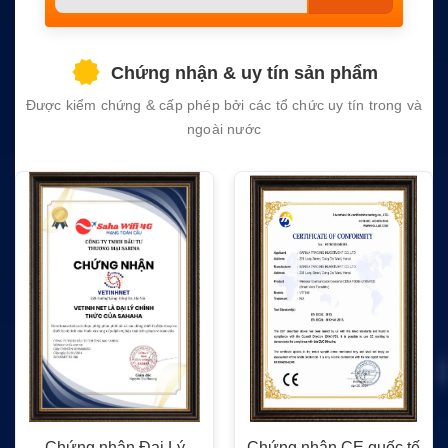
leave
this
field
Chứng nhận & uy tín sản phẩm
empty.
Được kiểm chứng & cấp phép bởi các tổ chức uy tín trong và
ngoài nước
Chứng nhận Đại Lý
Chứng nhận CE quốc tế