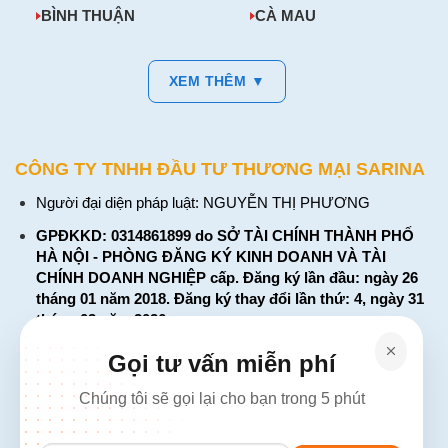
BÌNH THUẬN
CÀ MAU
XEM THÊM ▼
CÔNG TY TNHH ĐẦU TƯ THƯƠNG MẠI SARINA
Người đại diện pháp luật: NGUYỄN THỊ PHƯƠNG
GPĐKKD: 0314861899 do SỞ TÀI CHÍNH THÀNH PHỐ
HÀ NỘI - PHÒNG ĐĂNG KÝ KINH DOANH VÀ TÀI
CHÍNH DOANH NGHIỆP cấp. Đăng ký lần đầu: ngày 26
tháng 01 năm 2018. Đăng ký thay đổi lần thứ: 4, ngày 31
tháng 03 năm 2026
226 Đường Láng, Đống Đa, Hà Nội
Gọi tư vấn miễn phí
137 Đường Hòa Hưng, Phường 12, Quận 10, TP. Hồ Chí
Chúng tôi sẽ gọi lại cho bạn trong 5 phút
Minh
Hotline: 1900 2106 - 0386 001 001