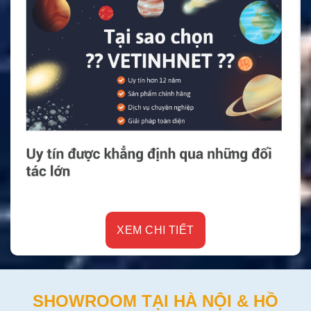
XEM CHI TIẾT
SHOWROOM TẠI HÀ NỘI & HỒ