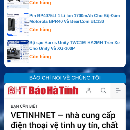
Còn hàng
Pin BP4075LI-1 Li-Ion 1700mAh Cho Bộ Đàm
Motorola BPR40 Và BearCom BC130
Còn hàng
Bộ sạc Harris Unity TWC1M-HA2MH Trên Xe
Cho Unity Và XG-100P
Còn hàng
BÁO CHÍ NÓI VỀ CHÚNG TÔI