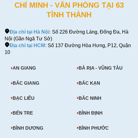
CHÍ MINH - VĂN PHÒNG TẠI 63
TỈNH THÀNH
Địa chỉ tại Hà Nội:
Số 226 Đường Láng, Đống Đa, Hà
Nội (Gần Ngã Tư Sở)
Địa chỉ tại HCM:
Số 137 Đường Hòa Hưng, P12, Quận
10
AN GIANG
BÀ RỊA - VŨNG TÀU
BẮC GIANG
BẮC KẠN
BẠC LIÊU
BẮC NINH
BẾN TRE
BÌNH ĐỊNH
BÌNH DƯƠNG
BÌNH PHƯỚC