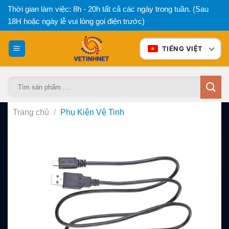
Bỏ
Thời gian làm việc: 8h - 20h tất cả các ngày trong tuần. (Sau
qua
18H hoặc ngày lễ vui lòng gọi điện trước)
nội
dung
TIẾNG VIỆT
Tìm
kiếm:
Trang chủ
/
Phụ Kiện Vệ Tinh