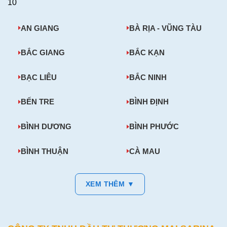
10
AN GIANG
BÀ RỊA - VŨNG TÀU
BẮC GIANG
BẮC KẠN
BẠC LIÊU
BẮC NINH
BẾN TRE
BÌNH ĐỊNH
BÌNH DƯƠNG
BÌNH PHƯỚC
BÌNH THUẬN
CÀ MAU
XEM THÊM ▼