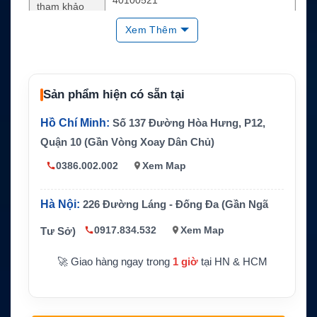
40100521
tham khảo
Xem Thêm
Loại phụ kiện
Cáp USB dữ liệu cho điện thoại vệ tinh
Thiết bị tươn
Inmarsat IsatPhone Pro, Inmarsat IsatP
g thích
hone 2 tùy phiên bản
Chuẩn đầu c
Sản phẩm hiện có sẵn tại
Micro USB
ắm thiết bị
Hồ Chí Minh:
Số 137 Đường Hòa Hưng, P12,
Chức năng c
Kết nối điện thoại với máy tính hoặc lapt
hính
op
Quận 10 (Gần Vòng Xoay Dân Chủ)
Dữ liệu cơ bản, đồng bộ danh bạ, hỗ trợ
0386.002.002
Xem Map
Ứng dụng
phần mềm, kiểm tra thiết bị
Có thể cần USB driver khi dùng công cụ
Hà Nội:
226 Đường Láng - Đống Đa (Gần Ngã
Driver
đồng bộ hoặc firmware
0917.834.532
Xem Map
Tư Sở)
Không phải cáp anten và không phải giả
Lưu ý
i pháp Internet tốc độ cao
🚀 Giao hàng ngay trong
1 giờ
tại HN & HCM