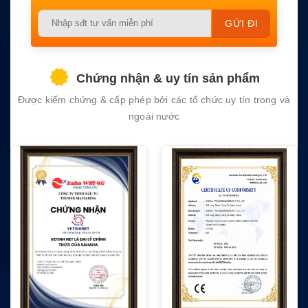
Please
leave
this
field
Chứng nhận & uy tín sản phẩm
empty.
Được kiểm chứng & cấp phép bởi các tổ chức uy tín trong và
ngoài nước