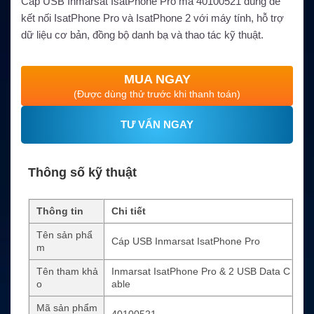
Cáp USB Inmarsat IsatPhone Pro mã 40100521 dùng để
kết nối IsatPhone Pro và IsatPhone 2 với máy tính, hỗ trợ
dữ liệu cơ bản, đồng bộ danh bạ và thao tác kỹ thuật.
MUA NGAY
(Được dùng thử trước khi thanh toán)
TƯ VẤN NGAY
Thông số kỹ thuật
Thông tin
Chi tiết
Tên sản phẩ
Cáp USB Inmarsat IsatPhone Pro
m
Tên tham khả
Inmarsat IsatPhone Pro & 2 USB Data C
o
able
Mã sản phẩm