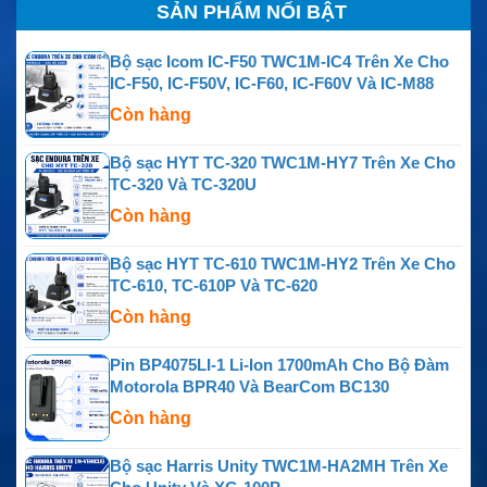
SẢN PHẨM NỔI BẬT
Bộ sạc Icom IC-F50 TWC1M-IC4 Trên Xe Cho
IC-F50, IC-F50V, IC-F60, IC-F60V Và IC-M88
Còn hàng
Bộ sạc HYT TC-320 TWC1M-HY7 Trên Xe Cho
TC-320 Và TC-320U
Còn hàng
Bộ sạc HYT TC-610 TWC1M-HY2 Trên Xe Cho
TC-610, TC-610P Và TC-620
Còn hàng
Pin BP4075LI-1 Li-Ion 1700mAh Cho Bộ Đàm
Motorola BPR40 Và BearCom BC130
Còn hàng
Bộ sạc Harris Unity TWC1M-HA2MH Trên Xe